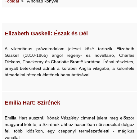
Főoldal
A hónap könyve
Elizabeth Gaskell: Észak és Dél
A viktoriánus prózairodalom jelesei közé tartozik Elizabeth
Gaskell (1810-1865) angol regény- és novellaíró, Charles
Dickens, Thackeray és Charlotte Brontë kortársa. Írásai részletes,
árnyalt betekintést adnak a korabeli Anglia világába, a különféle
társadalmi rétegek életének bemutatásával.
Emilia Hart: Szirének
Emilia Hart ausztrál írónak
Vészlény
címmel jelent meg először
magyarul kötete, a Szirének ahhoz hasonlóan női sorsokat dolgoz
fel, több idősíkon, egy cseppnyi természetfeletti - mágikus
vonallal.