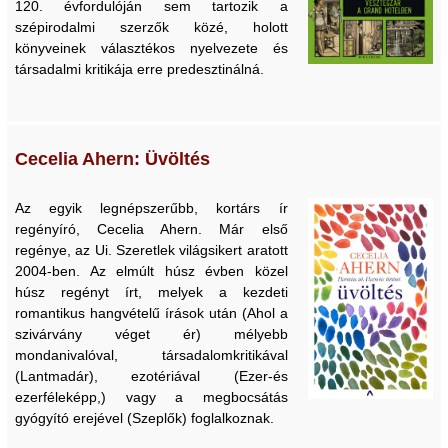
120. évfordulóján sem tartozik a
szépirodalmi szerzők közé, holott
könyveinek választékos nyelvezete és
társadalmi kritikája erre predesztinálná.
Cecelia Ahern: Üvöltés
Az egyik legnépszerűbb, kortárs ír
regényíró, Cecelia Ahern. Már első
regénye, az Ui. Szeretlek világsikert aratott
2004-ben. Az elmúlt húsz évben közel
húsz regényt írt, melyek a kezdeti
romantikus hangvételű írások után (Ahol a
szivárvány véget ér) mélyebb
mondanivalóval, társadalomkritikával
(Lantmadár), ezotériával (Ezer-és
ezerféleképp,) vagy a megbocsátás
gyógyító erejével (Szeplők) foglalkoznak.