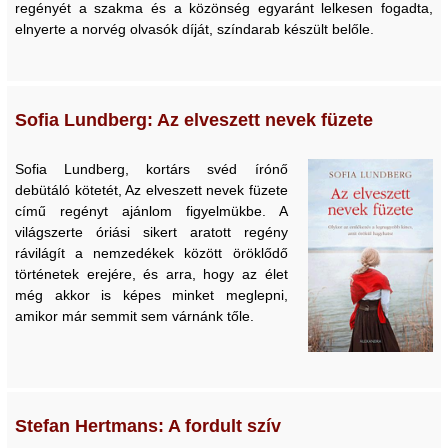
regényét a szakma és a közönség egyaránt lelkesen fogadta,
elnyerte a norvég olvasók díját, színdarab készült belőle.
Sofia Lundberg: Az elveszett nevek füzete
Sofia Lundberg, kortárs svéd írónő
debütáló kötetét, Az elveszett nevek füzete
című regényt ajánlom figyelmükbe. A
világszerte óriási sikert aratott regény
rávilágít a nemzedékek között öröklődő
történetek erejére, és arra, hogy az élet
még akkor is képes minket meglepni,
amikor már semmit sem várnánk tőle.
Stefan Hertmans: A fordult szív