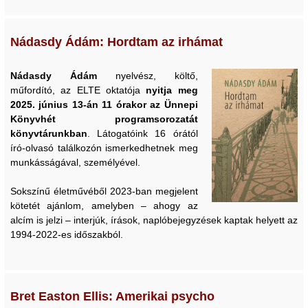
Nádasdy Ádám: Hordtam az irhámat
Nádasdy Ádám
nyelvész, költő,
műfordító, az ELTE oktatója
nyitja meg
2025. június 13-án 11 órakor
az Ünnepi
Könyvhét
programsorozatát
könyvtárunkban
. Látogatóink 16 órától
író-olvasó találkozón ismerkedhetnek meg
munkásságával, személyével.
Sokszínű életművéből 2023-ban megjelent
kötetét ajánlom, amelyben – ahogy az
alcím is jelzi – interjúk, írások, naplóbejegyzések kaptak helyett az
1994-2022-es időszakból.
Bret Easton Ellis: Amerikai psycho