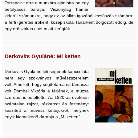
Torrance-t erre a munkára ajánlotta be egy
befolyásos barátja. Viszonylag hamar
kiderül számunkra, hogy ez az állás igazából lecsúszás számára:
a férfi ígéretes íróként, középiskolai tanárként dolgozott eddig, de
egy erőszakos eset miatt kirúgták.
Derkovits Gyuláné: Mi ketten
Derkovits Gyula és feleségének kapcsolata
nem egy szokványos művészszerelem
volt. Amellett, hogy segítőtársa és támasza
volt Dombai Viktória a férjének, a múzsa
szerepét is betöltötte. Az 1920-as években
számtalan rajzot, rézkarcot és festményt
készített a művész kettejükről, melynek
egyik kiemelkedő darabja a „Mi ketten”.