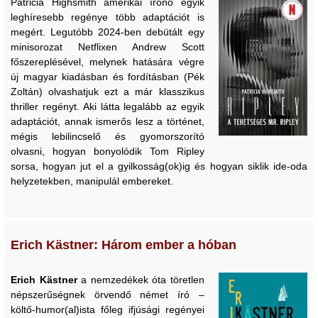
Patricia Highsmith amerikai írónő egyik
leghíresebb regénye több adaptációt is
megért. Legutóbb 2024-ben debütált egy
minisorozat Netflixen Andrew Scott
főszereplésével, melynek hatására végre
új magyar kiadásban és fordításban (Pék
Zoltán) olvashatjuk ezt a már klasszikus
thriller regényt. Aki látta legalább az egyik
adaptációt, annak ismerős lesz a történet,
mégis lebilincselő és gyomorszorító
olvasni, hogyan bonyolódik Tom Ripley
sorsa, hogyan jut el a gyilkosság(ok)ig és hogyan siklik ide-oda
helyzetekben, manipulál embereket.
Erich Kästner: Három ember a hóban
Erich Kästner
a nemzedékek óta töretlen
népszerűségnek örvendő német író –
költő-humor(al)ista főleg ifjúsági regényei