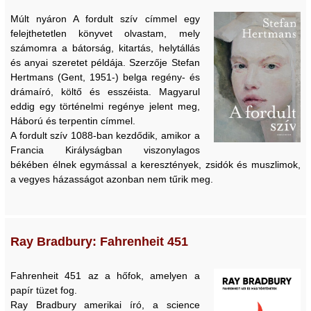
Múlt nyáron A fordult szív címmel egy
felejthetetlen könyvet olvastam, mely
számomra a bátorság, kitartás, helytállás
és anyai szeretet példája. Szerzője Stefan
Hertmans (Gent, 1951-) belga regény- és
drámaíró, költő és esszéista. Magyarul
eddig egy történelmi regénye jelent meg,
Háború és terpentin címmel.
A fordult szív 1088-ban kezdődik, amikor a
Francia Királyságban viszonylagos
békében élnek egymással a keresztények, zsidók és muszlimok,
a vegyes házasságot azonban nem tűrik meg.
Ray Bradbury: Fahrenheit 451
Fahrenheit 451 az a hőfok, amelyen a
papír tüzet fog.
Ray Bradbury amerikai író, a science