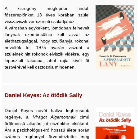
A kisregény meglepően indul:
főszereplőnket 13 éves korában szülei
visszaviszik vér szerinti családjához…
A városban egykeként, jómódban felnevelt
lánynak szembesülnie kell azzal az
élethazugsággal, hogy szülőanyja rokonai
nevelték fel. 1975 nyarán viszont a
szüleinek hitt rokonok elviszik vidékre, egy
lepusztult lakásba, ahol rajta kívül öt
testvérével kell osztoznia mindenen.
Daniel Keyes: Az ötödik Sally
Daniel Keyes nevét hallva leghíresebb
regénye, a
Virágot Algernonnak
című
örökbecsű alkotás jut eszünkbe elsőként.
Ám a pszichológus-író hosszú élete során
számos regénnyel örvendeztette meg