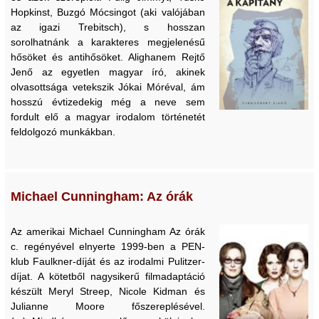
Hopkinst, Buzgó Mócsingot (aki valójában
az igazi Trebitsch), s hosszan
sorolhatnánk a karakteres megjelenésű
hősöket és antihősöket. Alighanem Rejtő
Jenő az egyetlen magyar író, akinek
olvasottsága vetekszik Jókai Móréval, ám
hosszú évtizedekig még a neve sem
fordult elő a magyar irodalom történetét
feldolgozó munkákban.
Michael Cunningham: Az órák
Az amerikai Michael Cunningham Az órák
c. regényével elnyerte 1999-ben a PEN-
klub Faulkner-díját és az irodalmi Pulitzer-
díjat. A kötetből nagysikerű filmadaptáció
készült Meryl Streep, Nicole Kidman és
Julianne Moore főszereplésével.