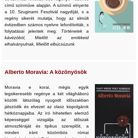
című színműve alapján. A színmű elnyerte
a 10. Szuginami Fesztivál nagydíját, s a
regény sikerét mutatja, hogy az elmúlt
évtizedben számos nyelvre lefordították, s
folytatásai jelentek meg:
Történetek a
kávézóból, Mielőtt az emlékeid
elhalványulnak, Mielőtt elbúcsúzunk.
Alberto Moravia: A közönyösök
Moravia e korai, mégis egyik
legsikeresebb regénye a két világháború
közötti látszólag nyugodt időszakban
játszódik és elvezet az olasz kispolgárok
hétköznapjaiba. Az író hihetetlen elemző
képességgel vizsgálja az időszak
atmoszféráját és tipikus szereplőit, a
minden iránt közömbös római