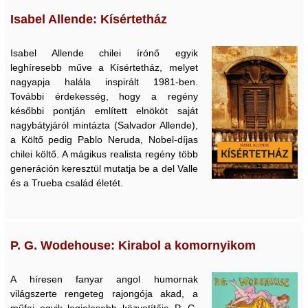
Isabel Allende: Kísértetház
Isabel Allende chilei írónő egyik
leghíresebb műve a Kísértetház, melyet
nagyapja halála inspirált 1981-ben.
További érdekesség, hogy a regény
későbbi pontján említett elnököt saját
nagybátyjáról mintázta (Salvador Allende),
a Költő pedig Pablo Neruda, Nobel-díjas
chilei költő. A mágikus realista regény több
generáción keresztül mutatja be a del Valle
és a Trueba család életét.
P. G. Wodehouse: Kirabol a komornyikom
A híresen fanyar angol humornak
világszerte rengeteg rajongója akad, a
műfaj egyik legjelesebb közvetítője P. G.