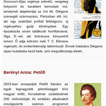
Goncourt-díjas regénye sokrétű, rengeteg
helyszínt és karaktert bemutató mű,
amelynek alaptémája az írói lét. Diégane
szenegáli származású, Párizsban élő író,
aki egy szakítást próbál feldolgozni, új
regényéhez gyűjt élményeket. Egy
éjszakázás során találkozik honfitársával,
Siga D.-vel, aki botrányos könyveiről
ismert. Ő adja kölcsön neki T. C. Elimane
regényét,
Az embertelenség labirintusát
. Ennek hatására Diégane
olyan kutatásba kezd bele, ami megváltoztatja életét...
Berényi Anna: Petőfi
2023-ban ünnepeljük Petőfi Sándor, az
egyik legnagyobb jelentőséggel bíró
magyar költő, forradalmár születésének
200. évfordulóját. Az emlékév alkalmából
országszerte számos programot