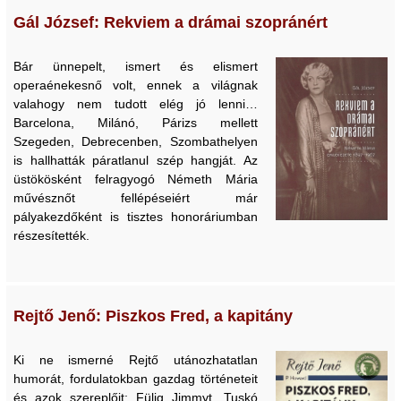
Gál József: Rekviem a drámai szopránért
Bár ünnepelt, ismert és elismert
operaénekesnő volt, ennek a világnak
valahogy nem tudott elég jó lenni…
Barcelona, Milánó, Párizs mellett
Szegeden, Debrecenben, Szombathelyen
is hallhatták páratlanul szép hangját. Az
üstökösként felragyogó Németh Mária
művésznőt fellépéseiért már
pályakezdőként is tisztes honoráriumban
részesítették.
Rejtő Jenő: Piszkos Fred, a kapitány
Ki ne ismerné Rejtő utánozhatatlan
humorát, fordulatokban gazdag történeteit
és azok szereplőit: Fülig Jimmyt, Tuskó