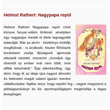
Helmut Rathert: Nagypapa repül
Helmut Rathert Nagypapa repül című
könyve fanyar-vidám történet, amelyben
egy nagypapa meséli el élete legnagyobb
kalandját. Már az alcím - kézikönyv örökifjú
öregfiúknak - is árulkodó, hiszen főhősünk
korántsem osztja ifjúságunk igencsak
elterjedt nézetét, miszerint „mondjuk úgy
ötventől az ember már nem több, mint
afféle tetszhalott.” Épp ellenkezőleg, úgy
dönt, hogy itt az ideje újra nagyot álmodni
és belevetni magát valami igazán merész
vállalkozásba: fejébe veszi, hogy repülni fog – vagyis megszerzi a
pilótaigazolványt és kis sportrepülőgépen meghódítja a tágas
levegőeget.