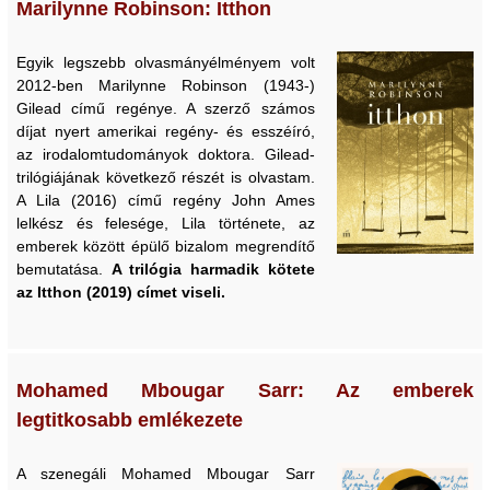
Marilynne Robinson: Itthon
Egyik legszebb olvasmányélményem volt
2012-ben Marilynne Robinson (1943-)
Gilead című regénye. A szerző számos
díjat nyert amerikai regény- és esszéíró,
az irodalomtudományok doktora. Gilead-
trilógiájának következő részét is olvastam.
A Lila (2016) című regény John Ames
lelkész és felesége, Lila története, az
emberek között épülő bizalom megrendítő
bemutatása.
A trilógia harmadik kötete
az Itthon (2019) címet viseli.
Mohamed Mbougar Sarr: Az emberek
legtitkosabb emlékezete
A szenegáli Mohamed Mbougar Sarr