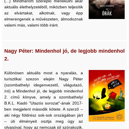
(...) Mindhárom szereplő menekülni akar
aktuális élethelyzetéből, miközben teljesítik
az elvártakat, alkotnak, vagy épp
elmerengenek a művészeten, álmodoznak
valami más, valami több iránt.
Nagy Péter: Mindenhol jó, de legjobb mindenhol
2.
Különösen aktuális most a nyaralás, a
turisztikai szezon elején Nagy Péter
(szombathelyi idegenvezető, világutazó,
író) a Mindenhol jó, de legjobb mindenhol
2. című könyve, amely a szombathelyi
B.K.L. Kiadó "Utazós sorozat"-ának 2017-
ben megjelent második kötete. A szerző –
aki négy földrész sok-sok országában járt
– úti élményeit osztja meg úgy az
olvasóval, hogy az nemcsak jól szórakozik,