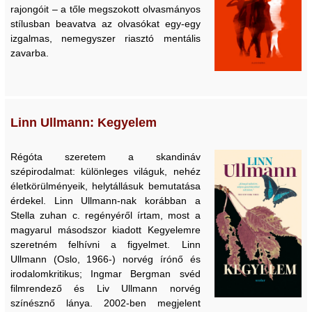
rajongóit – a tőle megszokott olvasmányos
stílusban beavatva az olvasókat egy-egy
izgalmas, nemegyszer riasztó mentális
zavarba.
Linn Ullmann: Kegyelem
Régóta szeretem a skandináv
szépirodalmat: különleges világuk, nehéz
életkörülményeik, helytállásuk bemutatása
érdekel. Linn Ullmann-nak korábban a
Stella zuhan c. regényéről írtam, most a
magyarul másodszor kiadott Kegyelemre
szeretném felhívni a figyelmet. Linn
Ullmann (Oslo, 1966-) norvég írónő és
irodalomkritikus; Ingmar Bergman svéd
filmrendező és Liv Ullmann norvég
színésznő lánya. 2002-ben megjelent