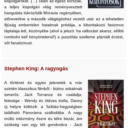
kispolgárokat. (...) Talán az egész korszak,
a teljes kispolgári világ reményvesztett
hangulata tükröződik Moravia regényében,
előrevetítve a második világégéshez vezető utat: ez a tehetetlen
ifjúság embertelen hatalmak prédája, a kibontakozó fasizmus
táptalaja lett, közönyébe (ahol a jelszó: ha változást akarsz, előbb
rombolni kell könyörtelenül!) a pusztítás szelleme plántált érzést,
sőt fanatizmust.
Stephen King: A ragyogás
A történet és egyes jelenetek a már
szintén klasszikus filmből - biztos sokaknak
ismerős. Jack Torrance és családja:
felesége - Wendy és ötéves kisfia, Danny
új helyre költözik: a Sziklás-hegységben
található Panoráma szállodába. A nagy
múltú intézmény őszre és télre bezár, ám
szükség van egy téli gondnokra - Jack