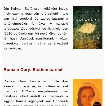
Jón Kalman Stefánsson költőként indult,
mely ezen a regényén is érezhető - tele
van lírai sorokkal és szeret játszani a
történetmesélés formáival. A narráció
töredezett, több idősíkot fog át: a jelenben
(2010-es évek) egy Ari nevű ötvenes férfi
tér haza Dániából, narrátorunk - közeli
gyerekkori barátja - várja az érkezését
Keflavíkban.
Romain Gary: Előttem az élet
Romain Gary, francia író Émile Ajar
álnéven írt regénye, az Előttem az élet
már az 1975-ös megjelenése után
hatalmas sikert aratott és megkapta a
legjobb francia regénynek járó Goncourt-