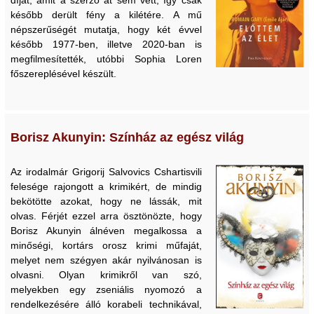
díjat, amit a szerző át sem vett, így csak
később derült fény a kilétére. A mű
népszerűségét mutatja, hogy két évvel
később 1977-ben, illetve 2020-ban is
megfilmesítették, utóbbi Sophia Loren
főszereplésével készült.
Borisz Akunyin: Színház az egész világ
Az irodalmár Grigorij Salvovics Cshartisvili
felesége rajongott a krimikért, de mindig
bekötötte azokat, hogy ne lássák, mit
olvas. Férjét ezzel arra ösztönözte, hogy
Borisz Akunyin álnéven megalkossa a
minőségi, kortárs orosz krimi műfaját,
melyet nem szégyen akár nyilvánosan is
olvasni. Olyan krimikről van szó,
melyekben egy zseniális nyomozó a
rendelkezésére álló korabeli technikával,