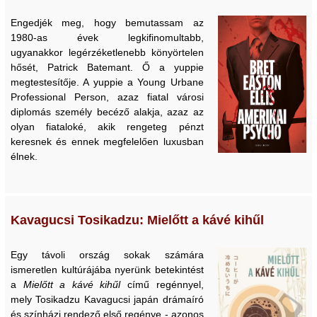
Engedjék meg, hogy bemutassam az
1980-as évek legkifinomultabb,
ugyanakkor legérzéketlenebb könyörtelen
hősét, Patrick Batemant. Ő a yuppie
megtestesítője. A yuppie a Young Urbane
Professional Person, azaz fiatal városi
diplomás személy becéző alakja, azaz az
olyan fiataloké, akik rengeteg pénzt
keresnek és ennek megfelelően luxusban
élnek.
Kavagucsi Tosikadzu: Mielőtt a kávé kihűl
Egy távoli ország sokak számára
ismeretlen kultúrájába nyerünk betekintést
a
Mielőtt a kávé kihűl
című regénnyel,
mely Tosikadzu Kavagucsi japán drámaíró
és színházi rendező első regénye - azonos