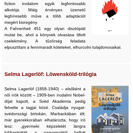
fiction irodalom egyik legfontosabb
alkotója. Máig érvényes üzenetű
leghíresebb műve a több adaptációt
megért kisregény.
A Fahrenheit 451 egy olyan disztópiát
mutat be, ahol a könyvek olvasása tiltott
cselekmény. A tűzőrség feladata
elpusztítani a fennmaradt köteteket, elhurcolni tulajdonosaikat.
Selma Lagerlöf: Löwensköld-trilógia
Selma Lagerlöf (1858-1940) – elsőként a
női írók között – 1909-ben irodalmi Nobel-
díjat kapott, a Svéd Akadémia pedig
felvette a tagjai közé. Családja nyugat-
svédországi birtokán, Marbackában élt;
már gyerekkorában elhatározta, hogy író
lesz: „gyermeki képzeletét lángra
lobbantották a nagyanyjától hallott