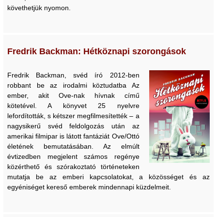
követhetjük nyomon.
Fredrik Backman: Hétköznapi szorongások
Fredrik Backman, svéd író 2012-ben
robbant be az irodalmi köztudatba Az
ember, akit Ove-nak hívnak című
kötetével. A könyvet 25 nyelvre
lefordították, s kétszer megfilmesítették – a
nagysikerű svéd feldolgozás után az
amerikai filmipar is látott fantáziát Ove/Ottó
életének bemutatásában. Az elmúlt
évtizedben megjelent számos regénye
közérthető és szórakoztató történeteken
mutatja be az emberi kapcsolatokat, a közösséget és az
egyéniséget kereső emberek mindennapi küzdelmeit.