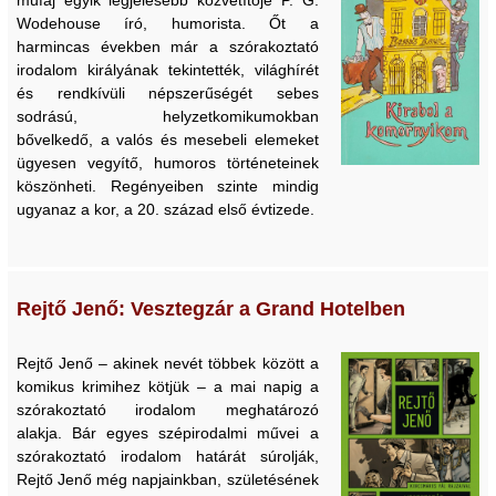
Wodehouse író, humorista. Őt a
harmincas években már a szórakoztató
irodalom királyának tekintették, világhírét
és rendkívüli népszerűségét sebes
sodrású, helyzetkomikumokban
bővelkedő, a valós és mesebeli elemeket
ügyesen vegyítő, humoros történeteinek
köszönheti. Regényeiben szinte mindig
ugyanaz a kor, a 20. század első évtizede.
Rejtő Jenő: Vesztegzár a Grand Hotelben
Rejtő Jenő – akinek nevét többek között a
komikus krimihez kötjük – a mai napig a
szórakoztató irodalom meghatározó
alakja. Bár egyes szépirodalmi művei a
szórakoztató irodalom határát súrolják,
Rejtő Jenő még napjainkban, születésének