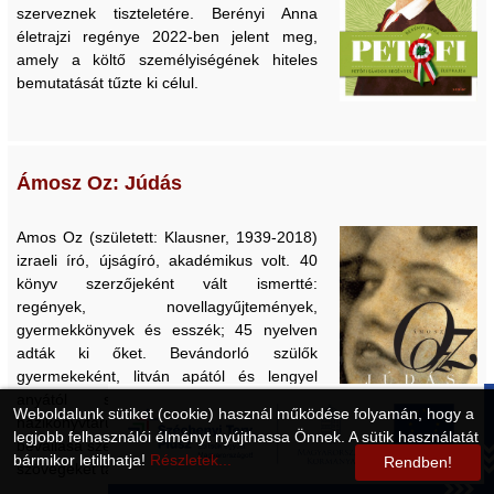
szerveznek tiszteletére. Berényi Anna
életrajzi regénye 2022-ben jelent meg,
amely a költő személyiségének hiteles
bemutatását tűzte ki célul.
Ámosz Oz: Júdás
Amos Oz (született: Klausner, 1939-2018)
izraeli író, újságíró, akadémikus volt. 40
könyv szerzőjeként vált ismertté:
regények, novellagyűjtemények,
gyermekkönyvek és esszék; 45 nyelven
adták ki őket. Bevándorló szülők
gyermekeként, litván apától és lengyel
anyától született; otthon nagy
Weboldalunk sütiket (cookie) használ működése folyamán, hogy a
házikönyvtáruk volt, zsidó öröksége, saját
legjobb felhasználói élményt nyújthassa Önnek. A sütik használatát
bevallása szerint „elsősorban könyveket és
bármikor letilthatja!
Részletek...
Rendben!
szövegeket tartalmaz.”