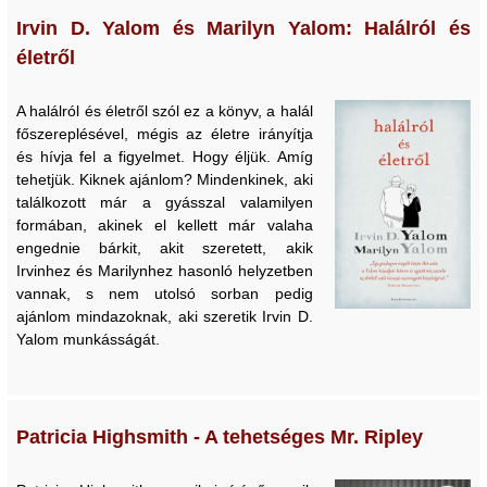
Irvin D. Yalom és Marilyn Yalom: Halálról és
életről
A halálról és életről szól ez a könyv, a halál
főszereplésével, mégis az életre irányítja
és hívja fel a figyelmet. Hogy éljük. Amíg
tehetjük. Kiknek ajánlom? Mindenkinek, aki
találkozott már a gyásszal valamilyen
formában, akinek el kellett már valaha
engednie bárkit, akit szeretett, akik
Irvinhez és Marilynhez hasonló helyzetben
vannak, s nem utolsó sorban pedig
ajánlom mindazoknak, aki szeretik Irvin D.
Yalom munkásságát.
Patricia Highsmith - A tehetséges Mr. Ripley