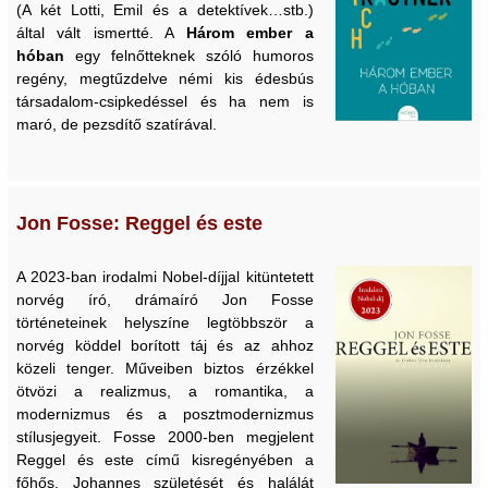
(A két Lotti, Emil és a detektívek…stb.)
által vált ismertté. A
Három ember a
hóban
egy felnőtteknek szóló humoros
regény, megtűzdelve némi kis édesbús
társadalom-csipkedéssel és ha nem is
maró, de pezsdítő szatírával.
Jon Fosse: Reggel és este
A 2023-ban irodalmi Nobel-díjjal kitüntetett
norvég író, drámaíró Jon Fosse
történeteinek helyszíne legtöbbször a
norvég köddel borított táj és az ahhoz
közeli tenger. Műveiben biztos érzékkel
ötvözi a realizmus, a romantika, a
modernizmus és a posztmodernizmus
stílusjegyeit. Fosse 2000-ben megjelent
Reggel és este című kisregényében a
főhős, Johannes születését és halálát