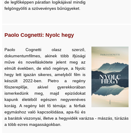
de legfőképpen páratlan logikájával mindig
felgöngyölíti a szövevényes bűnügyeket.
Paolo Cognetti: Nyolc hegy
Paolo Cognetti olasz szerző,
dokumentumfilmes, akinek több ifjúsági
műve és novelláskötete jelent meg az
elmúlt években, de első regénye, a Nyolc
hegy lett igazán sikeres, amelyből film is
készült 2022-ben. Pietro a regény
főszereplője, akivel gyerekkorában
ismerkedünk meg, majd epizódokat
kapunk életéből egészen negyvenéves
koráig. A regény két fő témája: a férfiak
egymáshoz való kapcsolódása, apa-fiú és
a barátok viszonyai, illetve a hegyvidék varázsa - mászás, túrázás
a több ezres magasságokban.