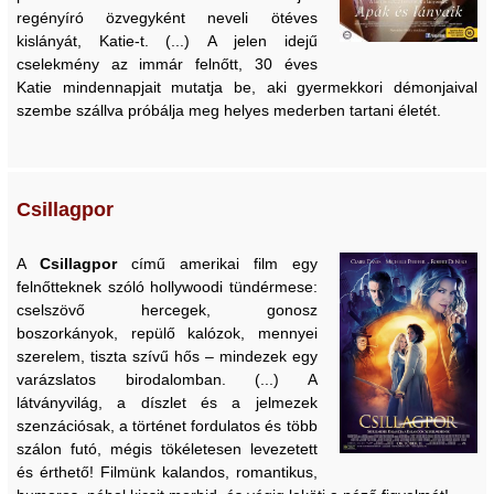
regényíró özvegyként neveli ötéves
kislányát, Katie-t. (...) A jelen idejű
cselekmény az immár felnőtt, 30 éves
Katie mindennapjait mutatja be, aki gyermekkori démonjaival
szembe szállva próbálja meg helyes mederben tartani életét.
Csillagpor
A
Csillagpor
című amerikai film egy
felnőtteknek szóló hollywoodi tündérmese:
cselszövő hercegek, gonosz
boszorkányok, repülő kalózok, mennyei
szerelem, tiszta szívű hős – mindezek egy
varázslatos birodalomban. (...) A
látványvilág, a díszlet és a jelmezek
szenzációsak, a történet fordulatos és több
szálon futó, mégis tökéletesen levezetett
és érthető! Filmünk kalandos, romantikus,