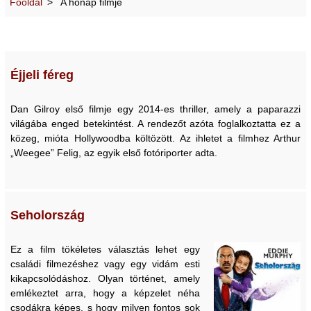
Főoldal
A hónap filmje
Éjjeli féreg
Dan Gilroy első filmje egy 2014-es thriller, amely a paparazzi
világába enged betekintést. A rendezőt azóta foglalkoztatta ez a
közeg, mióta Hollywoodba költözött. Az ihletet a filmhez Arthur
„Weegee” Felig, az egyik első fotóriporter adta.
Seholország
Ez a film tökéletes választás lehet egy
családi filmezéshez vagy egy vidám esti
kikapcsolódáshoz. Olyan történet, amely
emlékeztet arra, hogy a képzelet néha
csodákra képes, s hogy milyen fontos sok