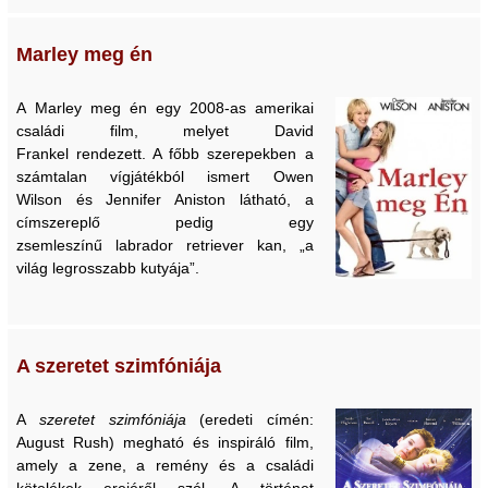
Marley meg én
A Marley meg én egy 2008-as amerikai
családi film, melyet David
Frankel rendezett. A főbb szerepekben a
számtalan vígjátékból ismert Owen
Wilson és Jennifer Aniston látható, a
címszereplő pedig egy
zsemleszínű labrador retriever kan, „a
világ legrosszabb kutyája”.
A szeretet szimfóniája
A
szeretet szimfóniája
(eredeti címén:
August Rush) megható és inspiráló film,
amely a zene, a remény és a családi