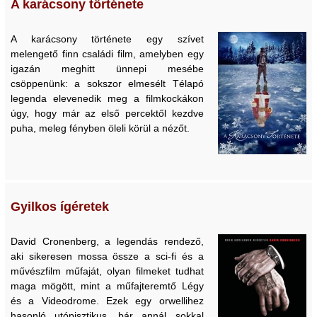
A karácsony története
A karácsony története egy szívet
melengető finn családi film, amelyben egy
igazán meghitt ünnepi mesébe
csöppenünk: a sokszor elmesélt Télapó
legenda elevenedik meg a filmkockákon
úgy, hogy már az első percektől kezdve
puha, meleg fényben öleli körül a nézőt.
Gyilkos ígéretek
David Cronenberg, a legendás rendező,
aki sikeresen mossa össze a sci-fi és a
művészfilm műfaját, olyan filmeket tudhat
maga mögött, mint a műfajteremtő Légy
és a Videodrome. Ezek egy orwellihez
hasonló utópisztikus, bár annál sokkal