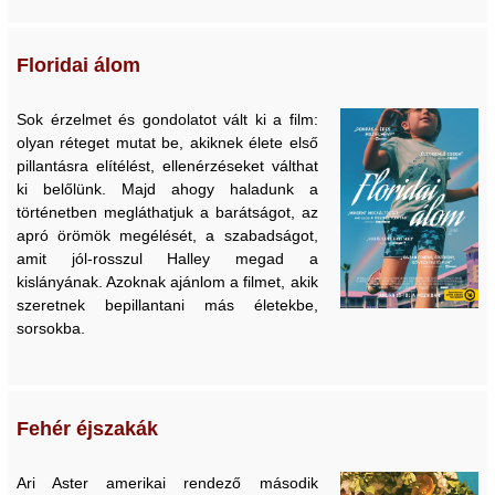
Floridai álom
Sok érzelmet és gondolatot vált ki a film:
olyan réteget mutat be, akiknek élete első
pillantásra elítélést, ellenérzéseket válthat
ki belőlünk. Majd ahogy haladunk a
történetben megláthatjuk a barátságot, az
apró örömök megélését, a szabadságot,
amit jól-rosszul Halley megad a
kislányának. Azoknak ajánlom a filmet, akik
szeretnek bepillantani más életekbe,
sorsokba.
Fehér éjszakák
Ari Aster amerikai rendező második