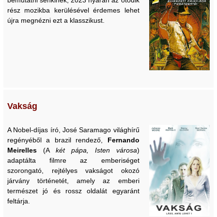
rész mozikba kerülésével érdemes lehet
újra megnézni ezt a klasszikust.
Vakság
A Nobel-díjas író, José Saramago világhírű
regényéből a brazil rendező,
Fernando
Meirelles
(A
két pápa, Isten városa
)
adaptálta filmre az emberiséget
szorongató, rejtélyes vakságot okozó
járvány történetét, amely az emberi
természet jó és rossz oldalát egyaránt
feltárja.