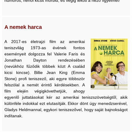
humoros, néhol kicsit morbid, és végig leköti a néző figyelmét!
A nemek harca
A 2017-es életrajzi film az amerikai
teniszvilág 1973-as évének fontos
eseményeit dolgozza fel Valerie Faris és
Jonathan Dayton rendezésében
(nevükhöz fűződik többek közt A család
kicsi kincse). Billie Jean King (Emma
Stone) profi teniszező, aki egyre többször
felszólal a nemét érintő kérdésekben. A
film elején végigkövethetjük, ahogy
egyenlő juttatásokat kér az amerikai teniszszövetségtől, akik
különféle indokkal ezt elutasítják. Ekkor dönt úgy menedzserével,
Gladys Heldmannal, egykori teniszezővel, hogy saját bajnokságot
indítanak.