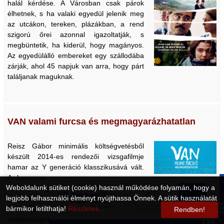
halál kérdése. A Városban csak párok
élhetnek, s ha valaki egyedül jelenik meg
az utcákon, tereken, plázákban, a rend
szigorú őrei azonnal igazoltatják, s
megbüntetik, ha kiderül, hogy magányos.
Az egyedülálló embereket egy szállodába
zárják, ahol 45 napjuk van arra, hogy párt
találjanak maguknak.
VAN valami furcsa és megmagyarázhatatlan
Reisz Gábor minimális költségvetésből
készült 2014-es rendezői vizsgafilmje
hamar az Y generáció klasszikusává vált.
A humoros és hangulatos életérzésfilm
Weboldalunk sütiket (cookie) használ működése folyamán, hogy a
remekül ragadja meg a 2010-es évek
legjobb felhasználói élményt nyújthassa Önnek. A sütik használatát
értelmiségi fiataljainak problémáit,
bármikor letilthatja!
Részletek...
szorongásait, kilátásait és – esetenként –
Rendben!
céltalanságát. A számtalan fesztiváldíjjal