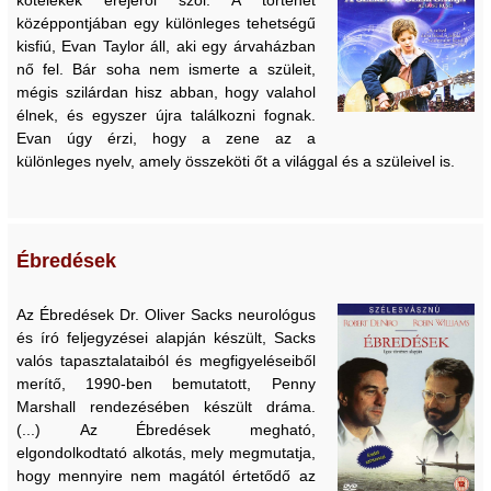
kötelékek erejéről szól. A történet
középpontjában egy különleges tehetségű
kisfiú, Evan Taylor áll, aki egy árvaházban
nő fel. Bár soha nem ismerte a szüleit,
mégis szilárdan hisz abban, hogy valahol
élnek, és egyszer újra találkozni fognak.
Evan úgy érzi, hogy a zene az a
különleges nyelv, amely összeköti őt a világgal és a szüleivel is.
Ébredések
Az Ébredések Dr. Oliver Sacks neurológus
és író feljegyzései alapján készült, Sacks
valós tapasztalataiból és megfigyeléseiből
merítő, 1990-ben bemutatott, Penny
Marshall rendezésében készült dráma.
(...) Az Ébredések megható,
elgondolkodtató alkotás, mely megmutatja,
hogy mennyire nem magától értetődő az