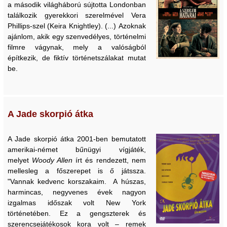
a második világháború sújtotta Londonban
találkozik gyerekkori szerelmével Vera
Phillips-szel (Keira Knightley). (...) Azoknak
ajánlom, akik egy szenvedélyes, történelmi
filmre vágynak, mely a valóságból
építkezik, de fiktív történetszálakat mutat
be.
A Jade skorpió átka
A Jade skorpió átka 2001-ben bemutatott
amerikai-német bűnügyi vígjáték,
melyet
Woody Allen
írt és rendezett, nem
mellesleg a főszerepet is ő játssza.
"Vannak kedvenc korszakaim. A húszas,
harmincas, negyvenes évek nagyon
izgalmas időszak volt New York
történetében. Ez a gengszterek és
szerencsejátékosok kora volt – remek