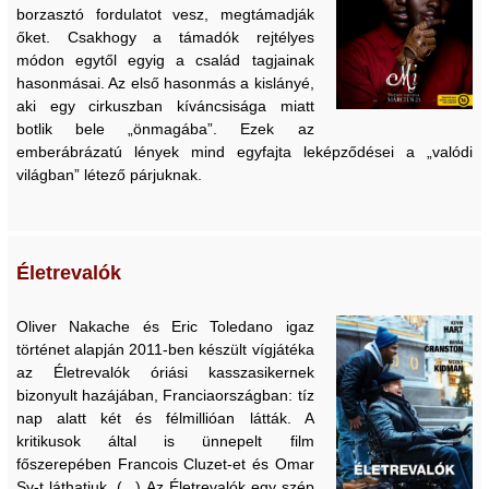
borzasztó fordulatot vesz, megtámadják
őket. Csakhogy a támadók rejtélyes
módon egytől egyig a család tagjainak
hasonmásai. Az első hasonmás a kislányé,
aki egy cirkuszban kíváncsisága miatt
botlik bele „önmagába”. Ezek az
emberábrázatú lények mind egyfajta leképződései a „valódi
világban” létező párjuknak.
Életrevalók
Oliver Nakache és Eric Toledano igaz
történet alapján 2011-ben készült vígjátéka
az Életrevalók óriási kasszasikernek
bizonyult hazájában, Franciaországban: tíz
nap alatt két és félmillióan látták. A
kritikusok által is ünnepelt film
főszerepében Francois Cluzet-et és Omar
Sy-t láthatjuk. (...) Az Életrevalók egy szép