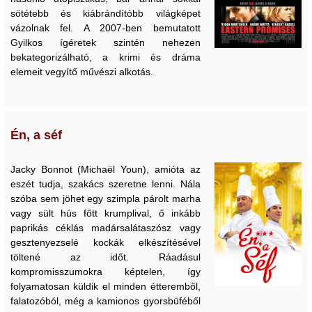
sötétebb és kiábrándítóbb világképet
vázolnak fel. A 2007-ben bemutatott
Gyilkos ígéretek szintén nehezen
bekategorizálható, a krimi és dráma
elemeit vegyítő művészi alkotás.
Én, a séf
Jacky Bonnot (Michaël Youn), amióta az
eszét tudja, szakács szeretne lenni. Nála
szóba sem jöhet egy szimpla párolt marha
vagy sült hús főtt krumplival, ő inkább
paprikás céklás madársalátaszósz vagy
gesztenyezselé kockák elkészítésével
töltené az időt. Ráadásul
kompromisszumokra képtelen, így
folyamatosan küldik el minden étteremből,
falatozóból, még a kamionos gyorsbüféből