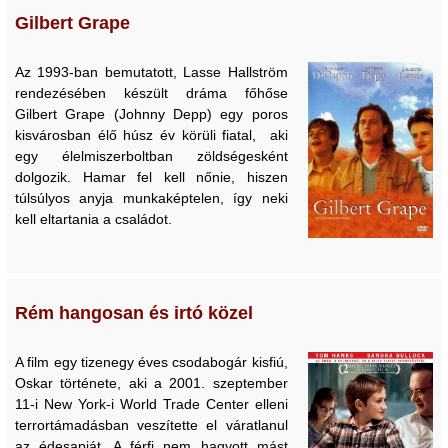
Gilbert Grape
Az 1993-ban bemutatott, Lasse Hallström
rendezésében készült dráma főhőse
Gilbert Grape (Johnny Depp) egy poros
kisvárosban élő húsz év körüli fiatal, aki
egy élelmiszerboltban zöldségesként
dolgozik. Hamar fel kell nőnie, hiszen
túlsúlyos anyja munkaképtelen, így neki
kell eltartania a családot.
Rém hangosan és irtó közel
A film egy tizenegy éves csodabogár kisfiú,
Oskar története, aki a 2001. szeptember
11-i New York-i World Trade Center elleni
terrortámadásban veszítette el váratlanul
az édesapját. A férfi nem hagyott mást