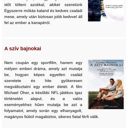
időt tölteni azokkal, akiket szeretünk
Egyszerre mókás kaland és kedves családi
mese, amely után biztosan jobb kedvvel áll
fel az ember a kanapéról.
A szív bajnokai
Nem csupán egy sportfilm, hanem egy
mélyen emberi dráma, amely azt mutatja
be, hogyan képes egyetlen család
szeretete és hite gyökeresen
megváltoztatni egy ember életét. A film
Michael Oher, a későbbi NFL-játékos igaz
történetén alapul, és a valós
eseményekhez hűen mutatja be azt a
folyamatot, amely során egy elhanyagolt,
magányos fiúból magabiztos, sikeres fiatal férfi válik.