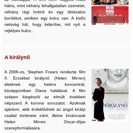
hátra, mint néhány lehallgatatlan üzenetet,
néhány régi holmit és egy titokzatos
borítékot, amiben egy kulcs van. A kisfiú
nekivág hát, hogy kiderítse, mit nyit a
rejtélyes kulcs...
A királynő
A 2006-os, Stephen Frears rendezte film
II. Erzsébet királynő (Helen Mirren)
életének egy hetére koncentrál,
középpontban Diana halálával. A film
szépen kiegészíti az elmúlt években
népszerű A korona sorozatot. Azoknak
ajánlom, akik érdeklődnek az angol királyi
család története iránt, illetve kíváncsiak
Helen Mirren Oscar-díjas
szerepformálására.