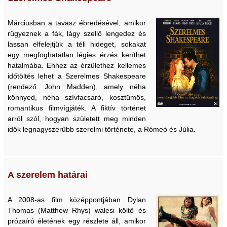
Márciusban a tavasz ébredésével, amikor
rügyeznek a fák, lágy szellő lengedez és
lassan elfelejtjük a téli hideget, sokakat
egy megfoghatatlan légies érzés keríthet
hatalmába. Ehhez az érzülethez kellemes
időtöltés lehet a Szerelmes Shakespeare
(rendező: John Madden), amely néha
könnyed, néha szívfacsaró, kosztümös,
romantikus filmvígjáték. A fiktív történet
arról szól, hogyan született meg minden
idők legnagyszerűbb szerelmi története, a Rómeó és Júlia.
A szerelem határai
A 2008-as film középpontjában Dylan
Thomas (Matthew Rhys) walesi költő és
prózaíró életének egy részlete áll, amikor