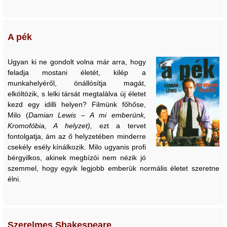
A pék
Ugyan ki ne gondolt volna már arra, hogy
feladja mostani életét, kilép a
munkahelyéről, önállósítja magát,
elköltözik, s lelki társát megtalálva új életet
kezd egy idilli helyen? Filmünk főhőse,
Milo (
Damian Lewis
–
A mi emberünk,
Kromofóbia, A helyzet),
ezt a tervet
fontolgatja, ám az ő helyzetében minderre
csekély esély kínálkozik. Milo ugyanis profi
bérgyilkos, akinek megbízói nem nézik jó
szemmel, hogy egyik legjobb emberük normális életet szeretne
élni.
Szerelmes Shakespeare