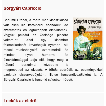
Sörgyári Capriccio
Bohumil Hrabal, a mára már klasszikussá
vált cseh író karakterei esendőek, de
szerethetők és legfőképpen életvidámak.
Vegyük például az Őfelsége pincére
voltam-ot, ahol egy kisember
felemelkedését követhetjük nyomon, aki
mesél munkahelyeiről, szerelmeiről, és
mindezt olyan humorral és
életvidámsággal adja elő, hogy még a
háború borzalmai közepette is
megnevetteti az olvasót. A főhős sodródik az eseményekkel
azoknak elszenvedőjeként, illetve haszonélvezőjeként is. A
Sörgyári Capriccio is hasonló stílusban íródott.
Leckék az életről