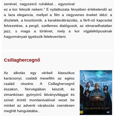
zenével, nagyszerű ruhákkal... egyszóval
ez a kor fekszik nekem." E nyilatkozata fényében értékelendő az
a laza elegancia, mellyel a film a negyvenes éveket idézi: a
díszletek, a kosztümök, a karakterábrázolás, a férfi-nő kapcsolat
felvezetése, a pergő, szellemes dialógusok, az elmaradhatatlan
jazz, s maga a történet, mely a kor vígjátéktípusának
hagyományait igyekszik feleleveníteni.
Csillaghercegnő
Az alkotás egy vérbeli klasszikus
karácsonyi, családi mesefilm az egész
család részére. A Csillaghercegnő
északon, Norvégiában készült, és
zimankósan gyönyörű látványvilággal és
szívet érintő mondanivalóval vezet be
minket az adventi várakozás csendesen
meghitt hangulatába...