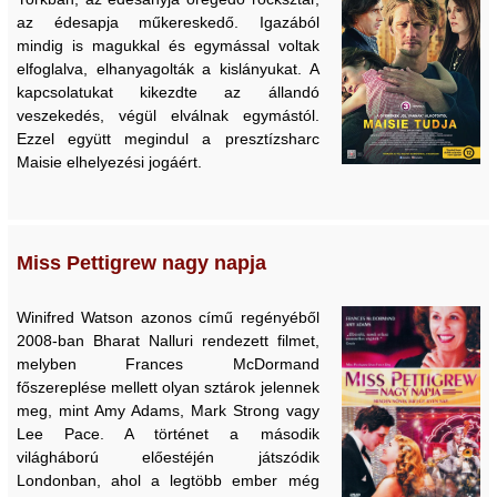
az édesapja műkereskedő. Igazából
mindig is magukkal és egymással voltak
elfoglalva, elhanyagolták a kislányukat. A
kapcsolatukat kikezdte az állandó
veszekedés, végül elválnak egymástól.
Ezzel együtt megindul a presztízsharc
Maisie elhelyezési jogáért.
Miss Pettigrew nagy napja
Winifred Watson azonos című regényéből
2008-ban Bharat Nalluri rendezett filmet,
melyben Frances McDormand
főszereplése mellett olyan sztárok jelennek
meg, mint Amy Adams, Mark Strong vagy
Lee Pace. A történet a második
világháború előestéjén játszódik
Londonban, ahol a legtöbb ember még