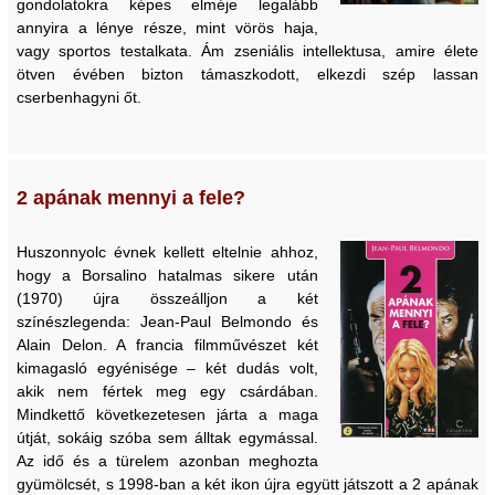
gondolatokra képes elméje legalább
annyira a lénye része, mint vörös haja,
vagy sportos testalkata. Ám zseniális intellektusa, amire élete
ötven évében bizton támaszkodott, elkezdi szép lassan
cserbenhagyni őt.
2 apának mennyi a fele?
Huszonnyolc évnek kellett eltelnie ahhoz,
hogy a Borsalino hatalmas sikere után
(1970) újra összeálljon a két
színészlegenda: Jean-Paul Belmondo és
Alain Delon. A francia filmművészet két
kimagasló egyénisége – két dudás volt,
akik nem fértek meg egy csárdában.
Mindkettő következetesen járta a maga
útját, sokáig szóba sem álltak egymással.
Az idő és a türelem azonban meghozta
gyümölcsét, s 1998-ban a két ikon újra együtt játszott a 2 apának