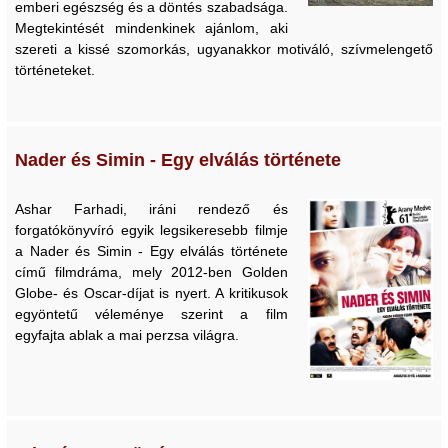
emberi egészség és a döntés szabadsága.
Megtekintését mindenkinek ajánlom, aki
szereti a kissé szomorkás, ugyanakkor motiváló, szívmelengető
történeteket.
Nader és Simin - Egy elválás története
Ashar Farhadi, iráni rendező és
forgatókönyvíró egyik legsikeresebb filmje
a Nader és Simin - Egy elválás története
című filmdráma, mely 2012-ben Golden
Globe- és Oscar-díjat is nyert. A kritikusok
egyöntetű véleménye szerint a film
egyfajta ablak a mai perzsa világra.