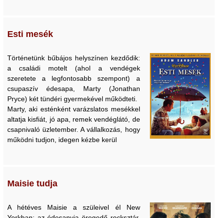
Esti mesék
Történetünk bűbájos helyszínen kezdődik:
a családi motelt (ahol a vendégek
szeretete a legfontosabb szempont) a
csupaszív édesapa, Marty (Jonathan
Pryce) két tündéri gyermekével működteti.
Marty, aki esténként varázslatos mesékkel
altatja kisfiát, jó apa, remek vendéglátó, de
csapnivaló üzletember. A vállalkozás, hogy
működni tudjon, idegen kézbe kerül
Maisie tudja
A hétéves Maisie a szüleivel él New
Yorkban; az édesanyja öregedő rocksztár,