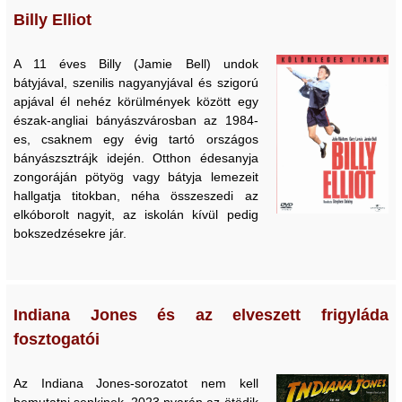
Billy Elliot
A 11 éves Billy (Jamie Bell) undok
bátyjával, szenilis nagyanyjával és szigorú
apjával él nehéz körülmények között egy
észak-angliai bányászvárosban az 1984-
es, csaknem egy évig tartó országos
bányászsztrájk idején. Otthon édesanyja
zongoráján pötyög vagy bátyja lemezeit
hallgatja titokban, néha összeszedi az
elkóborolt nagyit, az iskolán kívül pedig
bokszedzésekre jár.
Indiana Jones és az elveszett frigyláda
fosztogatói
Az Indiana Jones-sorozatot nem kell
bemutatni senkinek, 2023 nyarán az ötödik