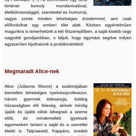
történet komoly mondanivalóval,
életbölcsességgel, szeretettel és humorral,
vagyis szinte minden lehetséges érzelemmel, ami csak
előfordulhat egy emberi élet alatt. Közben egyértelműen
magunkra is ismerhetünk a két főszereplőben, a saját kisebb vagy
nagyobb gondjainkban, s látjuk, hogy egymást segítve milyen
egyszerűen kijuthatunk a problémáinkból.
Megmaradt Alice-nek
Alice (Julianne Moore) a szakmájában
kiemelten tehetséges nyelvészprofesszor,
három gyermek édesanyja, boldog
házasságban élő feleség, akinek mindig
újabb és újabb célok lebegnek a szeme
előtt, és mindemellett igyekszik
egyenesben tartani a saját és a szerettei
életét is. Talpraesett, frappáns, eredeti