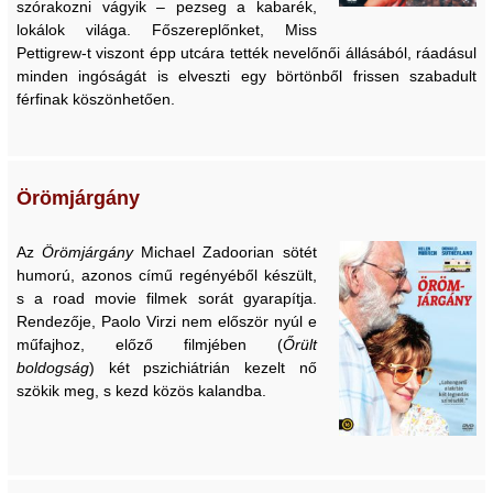
szórakozni vágyik – pezseg a kabarék,
lokálok világa. Főszereplőnket, Miss
Pettigrew-t viszont épp utcára tették nevelőnői állásából, ráadásul
minden ingóságát is elveszti egy börtönből frissen szabadult
férfinak köszönhetően.
Örömjárgány
Az
Örömjárgány
Michael Zadoorian sötét
humorú, azonos című regényéből készült,
s a road movie filmek sorát gyarapítja.
Rendezője, Paolo Virzi nem először nyúl e
műfajhoz, előző filmjében (
Őrült
boldogság
) két pszichiátrián kezelt nő
szökik meg, s kezd közös kalandba.