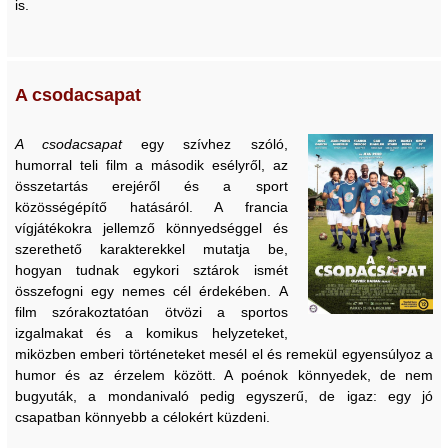
is.
A csodacsapat
A csodacsapat
egy szívhez szóló,
humorral teli film a második esélyről, az
összetartás erejéről és a sport
közösségépítő hatásáról. A francia
vígjátékokra jellemző könnyedséggel és
szerethető karakterekkel mutatja be,
hogyan tudnak egykori sztárok ismét
összefogni egy nemes cél érdekében. A
film szórakoztatóan ötvözi a sportos
izgalmakat és a komikus helyzeteket,
miközben emberi történeteket mesél el és remekül egyensúlyoz a
humor és az érzelem között. A poénok könnyedek, de nem
bugyuták, a mondanivaló pedig egyszerű, de igaz: egy jó
csapatban könnyebb a célokért küzdeni.