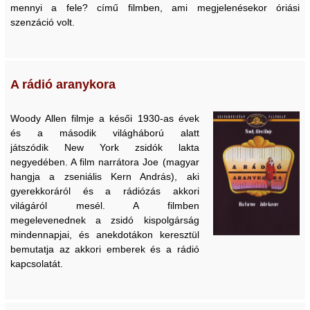
mennyi a fele? című filmben, ami megjelenésekor óriási
szenzáció volt.
A rádió aranykora
Woody Allen filmje a késői 1930-as évek
és a második világháború alatt
játszódik New York zsidók lakta
negyedében. A film narrátora Joe (magyar
hangja a zseniális Kern András), aki
gyerekkoráról és a rádiózás akkori
világáról mesél. A filmben
megelevenednek a zsidó kispolgárság
mindennapjai, és anekdotákon keresztül
bemutatja az akkori emberek és a rádió
kapcsolatát.