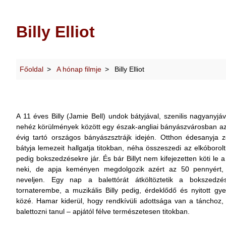
Billy Elliot
Főoldal
A hónap filmje
Billy Elliot
A 11 éves Billy (Jamie Bell) undok bátyjával, szenilis nagyanyjáv
nehéz körülmények között egy észak-angliai bányászvárosban a
évig tartó országos bányászsztrájk idején. Otthon édesanyja 
bátyja lemezeit hallgatja titokban, néha összeszedi az elkóborolt 
pedig bokszedzésekre jár. És bár Billyt nem kifejezetten köti le 
neki, de apja keményen megdolgozik azért az 50 pennyért, h
neveljen. Egy nap a balettórát átköltöztetik a bokszedzés
tornaterembe, a muzikális Billy pedig, érdeklődő és nyitott gye
közé. Hamar kiderül, hogy rendkívüli adottsága van a tánchoz, 
balettozni tanul – apjától félve természetesen titokban.