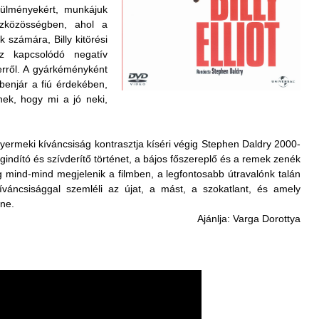
rülményekért, munkájuk
zközösségben, ahol a
 számára, Billy kitörési
z kapcsolódó negatív
erről. A gyárkéményként
özbenjár a fiú érdekében,
dnek, hogy mi a jó neki,
gyermeki kíváncsiság kontrasztja kíséri végig Stephen Daldry 2000-
gindító és szívderítő történet, a bájos főszereplő és a remek zenék
ág mind-mind megjelenik a filmben, a legfontosabb útravalónk talán
íváncsisággal szemléli az újat, a mást, a szokatlant, és amely
nne.
Ajánlja: Varga Dorottya