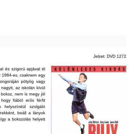
Jelzet: DVD 1272
al és szigorú apjával él
z 1984-es, csaknem egy
zongoráján pötyög vagy
nagyit, az iskolán kívül
a boksz, nem is megy jól
ogy fiából erős férfit
 helyszínéül szolgáló
rekként, beáll a lányok
így a bokszolás helyett