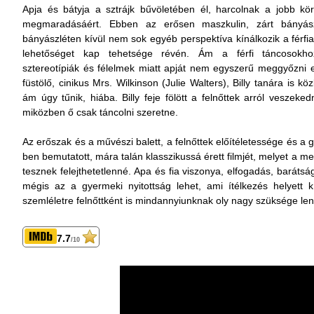
Apja és bátyja a sztrájk bűvöletében él, harcolnak a jobb kö
megmaradásáért. Ebben az erősen maszkulin, zárt bányás
bányászléten kívül nem sok egyéb perspektíva kínálkozik a férfiak
lehetőséget kap tehetsége révén. Ám a férfi táncosokho
sztereotípiák és félelmek miatt apját nem egyszerű meggyőzni 
füstölő, cinikus Mrs. Wilkinson (Julie Walters), Billy tanára is k
ám úgy tűnik, hiába. Billy feje fölött a felnőttek arról veszeke
miközben ő csak táncolni szeretne.
Az erőszak és a művészi balett, a felnőttek előítéletessége és a 
ben bemutatott, mára talán klasszikussá érett filmjét, melyet a me
tesznek felejthetetlenné. Apa és fia viszonya, elfogadás, baráts
mégis az a gyermeki nyitottság lehet, ami ítélkezés helyett k
szemléletre felnőttként is mindannyiunknak oly nagy szüksége le
7.7
/10