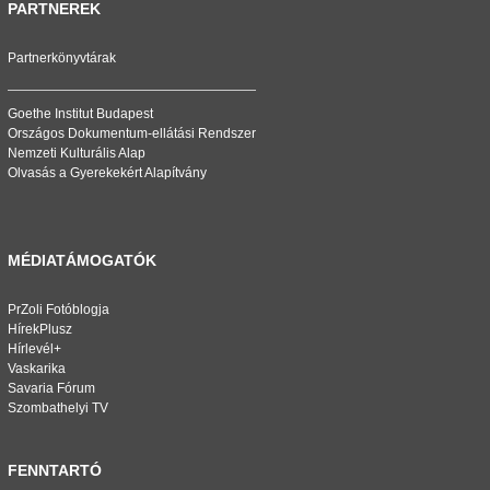
PARTNEREK
Partnerkönyvtárak
Goethe Institut Budapest
Országos Dokumentum-ellátási Rendszer
Nemzeti Kulturális Alap
Olvasás a Gyerekekért Alapítvány
MÉDIATÁMOGATÓK
PrZoli Fotóblogja
HírekPlusz
Hírlevél+
Vaskarika
Savaria Fórum
Szombathelyi TV
FENNTARTÓ