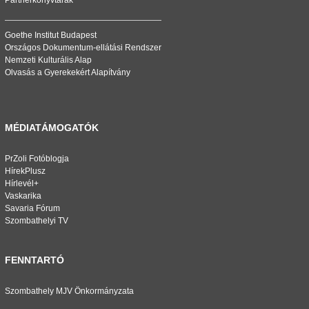
Partnerkönyvtárak
Goethe Institut Budapest
Országos Dokumentum-ellátási Rendszer
Nemzeti Kulturális Alap
Olvasás a Gyerekekért Alapítvány
MÉDIATÁMOGATÓK
PrZoli Fotóblogja
HírekPlusz
Hírlevél+
Vaskarika
Savaria Fórum
Szombathelyi TV
FENNTARTÓ
Szombathely MJV Önkormányzata