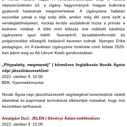
népszerűsítésén túl, a cigány hagyományok magyar kultúrára
gyakorolt hatásának megismertetése. A cigányzene hallatán
eszünkbe jutnak a régi szép idők, amikor még élő zene szólt a
vendéglátóhelyeken, kockás terítős asztaloknál húzta a prímás a
kedvenc nótákat. A több mint kétszáz éve működő kávéházi
cigányzene igazi túlélő. Szerepéről, társadalomformáló és
polgárosodást elősegítő hatásáról kevesen tudnak. Nyerges Erika
pedagógus, író A kávéházi cigányzene története című kötete 2020-
ban jelent meg az Ad Librum Kiadó gondozásában.
„Pitypalatty, megmaradj” | kézműves foglalkozás Novák Ágota
népi játszóházvezetővel
2022. október 9. 15:00
BDK, Gyermekkönyvtár
Novák Ágota népi játszóházvezető segítségével ismerkedünk védett
állatokkal és papírmasé technikával elkészítjük másaikat, hogy óvó
kezünkben tarthassuk.
Amalgám Duó: JELEN | Dévényi Ádám emlékműsor
2022. október 9. 15:00