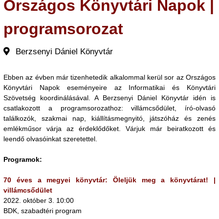
Országos Könyvtári Napok |
programsorozat
Berzsenyi Dániel Könyvtár
Ebben az évben már tizenhetedik alkalommal kerül sor az Országos
Könyvtári Napok eseményeire az Informatikai és Könyvtári
Szövetség koordinálásával. A Berzsenyi Dániel Könyvtár idén is
csatlakozott a programsorozathoz: villámcsődület, író-olvasó
találkozók, szakmai nap, kiállításmegnyitó, játszóház és zenés
emlékműsor várja az érdeklődőket. Várjuk már beiratkozott és
leendő olvasóinkat szeretettel.
Programok:
70 éves a megyei könyvtár: Öleljük meg a könyvtárat! |
villámcsődület
2022. október 3. 10:00
BDK, szabadtéri program