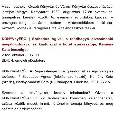
A szombathelyi Körzeti Könyvtár és Városi Könyvtár összevonásával
létrejött Megyei Könyvtárat 1952. augusztus 17-én avatták fel
ünnepélyes keretek között. Az esemény évfordulója kapcsán –
országos megmozdulás keretében – villámcsődületre kerül sor.
Közreműködnek a Paragvári Utcai Általános Iskola diákjai.
KÖNYVnyERŐ | Szabados Ágival, a rendhagyó olvasónapló
megálmodójával és kiadójával a kötet szerkesztője, Kemény
Kata beszélget
2022. október 3. 17:00
BDK, 4. emeleti előadóterem
KÖNYVnyERŐ: A Ragacs-tengertől a grundon át az egri várig és
tovább… / Szabados Ágnes (felelős szerkesztő), Kemény Kata
(szerk.), Náday-Vadász Dóra (ill.) Budapest. Libertine, 2021. 272 o.
Szereted a rejtvényeket, kreatív feladatokat? Olvass a
KÖNYVnyERŐvel! Itt 22 fantasztikus könyvben kalandozhatsz,
találsz köztük mesét, krimit, történelmi témájú könyvet, és még
számtalan érdekességet!