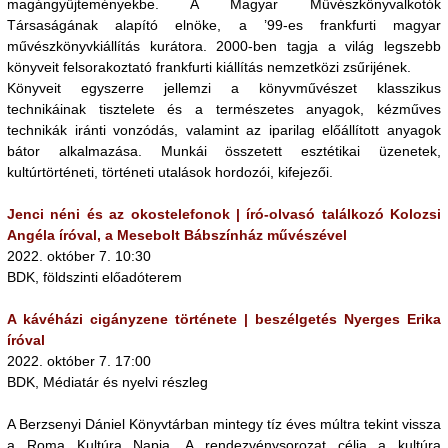
magángyűjteményekbe. A Magyar Művészkönyvalko­tók
Társaságának alapító elnöke, a ’99-es frankfurti magyar
művészkönyvkiállítás kurátora. 2000-ben tagja a világ legszebb
könyveit felsorakoztató frankfurti kiál­lítás nemzetközi zsűrijének.
Könyveit egyszerre jellemzi a könyvművészet klasszikus
technikáinak tisztelete és a természetes anyagok, kézműves
technikák iránti vonzódás, valamint az iparilag előállított anyagok
bátor alkalmazása. Munkái összetett esztétikai üzenetek,
kultúrtörténeti, történeti utalások hordozói, kifejezői.
Jenci néni és az okostelefonok | író-olvasó találkozó Kolozsi
Angéla íróval, a Mesebolt Bábszínház művészével
2022. október 7. 10:30
BDK, földszinti előadóterem
A kávéházi cigányzene története | beszélgetés Nyerges Erika
íróval
2022. október 7. 17:00
BDK, Médiatár és nyelvi részleg
A Berzsenyi Dániel Könyvtárban mintegy tíz éves múltra tekint vissza
a Roma Kultúra Napja. A rendezvénysorozat célja a kultúra