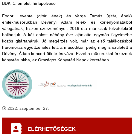
BDK, 1. emeleti hírlapolvasó
Fodor Levente (gitár, ének) és Varga Tamás (gitár, ének)
emlékműsorukban Dévényi Ádám lélek- és korlenyomataiból
válogatnak, hiszen szerzeményeit 2016 óta már csak felvételekről
hallhatjuk. A két dalost néhány éve ajánlotta egymás figyelmébe
közös gitártanáruk. Jó megérzés volt, már az első találkozásból
háromórás együttzenélés lett, a másodikon pedig meg is született a
Dévényi Ádám koncert ötlete és váza. Ezzel a műsorukkal érkeznek
könyvtárunkba, az Országos Könyvtári Napok keretében.
2022. szeptember 27.
ELÉRHETŐSÉGEK