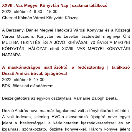
XXVIII. Vas Megyei Könyvtári Nap | szakmai találkozó
2022. október 4. 8:30 – 15:00
Chernel Kálmán Városi Könyvtár, Kőszeg
A Berzsenyi Dániel Megyei Hatókörű Városi Könyvtár és a Kőszegi
Városi Múzeum, Könyvtár és Levéltár tisztelettel meghívja Önt
MÚLTBA TEKINTÉS ÉS A JÖVŐ KIHÍVÁSAI: 70 ÉVES A MEGYEI
KÖNYVTÁRI HÁLÓZAT című XXVIII. VAS MEGYEI KÖNYVTÁRI
NAPJÁRA.
A mackónadrágos maffiózóktól a fedősztorikig | találkozó
Dezső András íróval, újságíróval
2022. október 5. 17:00
BDK, földszinti előadóterem
Beszélgetőtárs az egykori osztálytárs, Várnainé Balogh Beáta.
Dezső András neve ma már fogalommá vált a tényfeltárás területén.
A volt indexes, jelenleg HVG-s oknyomozó újságíró neve egyet
jelent a hitelességgel, a kérlelhetetlen igazságkereséssel és az
izgalmas, szórakoztató, őszinte könyvekkel. Három könyve jelent