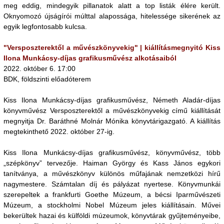
meg eddig, mindegyik pillanatok alatt a top listák élére került.
Oknyomozó újságírói múlttal alapossága, hitelessége sikerének az
egyik legfontosabb kulcsa.
"Versposzterektől a művészkönyvekig" | kiállításmegnyitó Kiss
Ilona Munkácsy-díjas grafikusművész alkotásaiból
2022. október 6. 17:00
BDK, földszinti előadóterem
Kiss Ilona Munkácsy-díjas grafikusművész, Németh Aladár-díjas
könyvművész Versposzterektől a művészkönyvekig című kiállítását
megnyitja Dr. Baráthné Molnár Mónika könyvtárigazgató. A kiállítás
megtekinthető 2022. október 27-ig.
Kiss Ilona Munkácsy-díjas grafikusművész, könyvművész, több
„szépkönyv” tervezője. Haiman György és Kass János egykori
tanítványa, a művészkönyv különös műfajának nemzetközi hírű
nagymestere. Számtalan díj és pályázat nyertese. Könyvmunkái
sze­repeltek a frankfurti Goethe Múzeum, a bécsi Iparművészeti
Múzeum, a stockhol­mi Nobel Múzeum jeles kiállításain. Művei
bekerültek hazai és külföldi múzeumok, könyvtárak gyűjteményeibe,