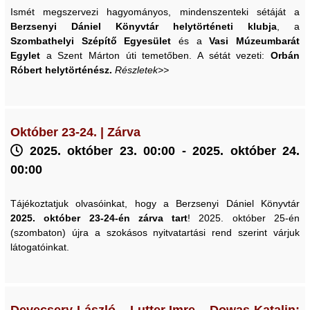
Ismét megszervezi hagyományos, mindenszenteki sétáját a
Berzsenyi Dániel Könyvtár helytörténeti klubja
, a
Szombathelyi Szépítő Egyesület
és a
Vasi Múzeumbarát
Egylet
a Szent Márton úti temetőben. A sétát vezeti:
Orbán
Róbert helytörténész.
Részletek>>
Október 23-24. | Zárva
2025. október 23. 00:00 - 2025. október 24.
00:00
Tájékoztatjuk olvasóinkat, hogy a Berzsenyi Dániel Könyvtár
2025. október 23-24-én zárva tart
! 2025. október 25-én
(szombaton) újra a szokásos nyitvatartási rend szerint várjuk
látogatóinkat.
Devecsery László – Lutter Imre – Dowas Katalin: