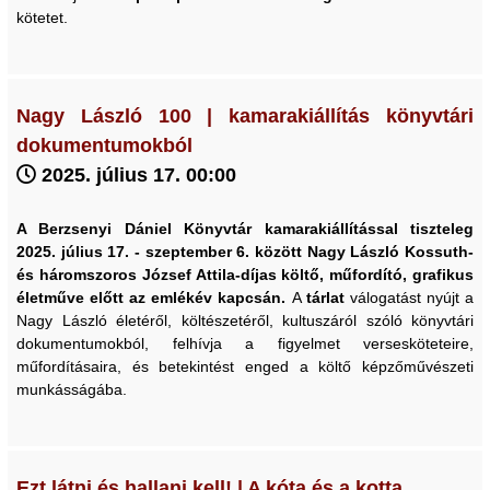
kötetet.
Nagy László 100 | kamarakiállítás könyvtári
dokumentumokból
2025. július 17. 00:00
A Berzsenyi Dániel Könyvtár kamarakiállítással tiszteleg
2025. július 17. - szeptember 6. között Nagy László Kossuth-
és háromszoros József Attila-díjas költő, műfordító, grafikus
életműve előtt az emlékév kapcsán.
A
tárlat
válogatást nyújt a
Nagy László életéről, költészetéről, kultuszáról szóló könyvtári
dokumentumokból, felhívja a figyelmet versesköteteire,
műfordításaira, és betekintést enged a költő képzőművészeti
munkásságába.
Ezt látni és hallani kell! | A kóta és a kotta