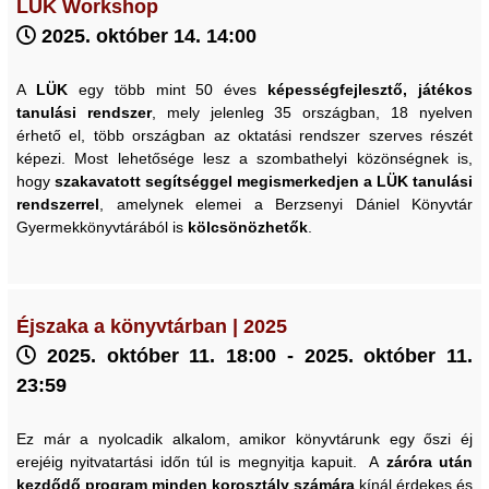
LÜK Workshop
2025. október 14. 14:00
A
LÜK
egy több mint 50 éves
képességfejlesztő, játékos
tanulási rendszer
, mely jelenleg 35 országban, 18 nyelven
érhető el, több országban az oktatási rendszer szerves részét
képezi. Most lehetősége lesz a szombathelyi közönségnek is,
hogy
szakavatott segítséggel megismerkedjen a LÜK tanulási
rendszerrel
, amelynek elemei a Berzsenyi Dániel Könyvtár
Gyermekkönyvtárából is
kölcsönözhetők
.
Éjszaka a könyvtárban | 2025
2025. október 11. 18:00 - 2025. október 11.
23:59
Ez már a nyolcadik alkalom, amikor könyvtárunk egy őszi éj
erejéig nyitvatartási időn túl is megnyitja kapuit. A
záróra után
kezdődő program
minden korosztály számára
kínál érdekes és