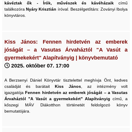
kávéztak ők - Írók, művészek és kávéházaik
című
találkozóra
Nyáry Krisztián
íróval. Beszélgetőtárs: Zoványi Ibolya
könyvtáros.
Kiss János: Fennen hirdetvén az emberek
jóságát – a Vasutas Árvaháztól "A Vasút a
gyermekekért" Alapítványig | könyvbemutató
2025. október 07. 17:00
A Berzsenyi Dániel Könyvtár tisztelettel meghívja Önt, kedves
családját és barátait
Kiss János
, az intézmény volt
igazgatója
Fennen hirdetvén az emberek jóságát – a Vasutas
Árvaháztól "A Vasút a gyermekekért" Alapítványig
című, a
kőszegi MÁV Diákotthon történetét feldolgozó könyv
bemutatójára.