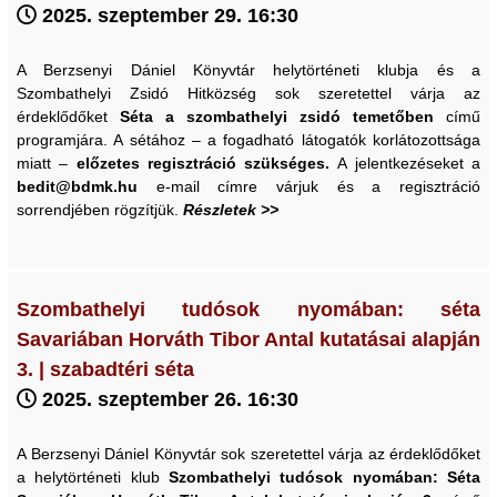
2025. szeptember 29. 16:30
A Berzsenyi Dániel Könyvtár helytörténeti klubja és a
Szombathelyi Zsidó Hitközség sok szeretettel várja az
érdeklődőket
Séta a szombathelyi zsidó temetőben
című
programjára. A sétához – a fogadható látogatók korlátozottsága
miatt –
előzetes regisztráció szükséges.
A jelentkezéseket a
bedit@bdmk.hu
e-mail címre várjuk és a regisztráció
sorrendjében rögzítjük.
Részletek >>
Szombathelyi tudósok nyomában: séta
Savariában Horváth Tibor Antal kutatásai alapján
3. | szabadtéri séta
2025. szeptember 26. 16:30
A Berzsenyi Dániel Könyvtár sok szeretettel várja az érdeklődőket
a helytörténeti klub
Szombathelyi tudósok nyomában: Séta