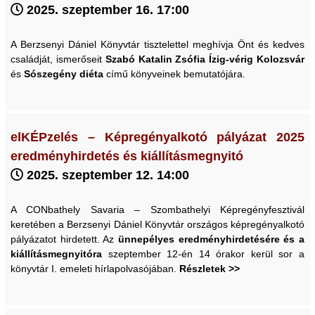
2025. szeptember 16. 17:00
A Berzsenyi Dániel Könyvtár tisztelettel meghívja Önt és kedves
családját, ismerőseit
Szabó Katalin Zsófia
Ízig-vérig Kolozsvár
és
Sószegény diéta
című könyveinek bemutatójára.
elKÉPzelés – Képregényalkotó pályázat 2025
eredményhirdetés és kiállításmegnyitó
2025. szeptember 12. 14:00
A CONbathely Savaria – Szombathelyi Képregényfesztivál
keretében a Berzsenyi Dániel Könyvtár országos képregényalkotó
pályázatot hirdetett. Az
ünnepélyes eredményhirdetésére és a
kiállításmegnyitóra
szeptember 12-én 14 órakor kerül sor a
könyvtár I. emeleti hírlapolvasójában.
Részletek >>