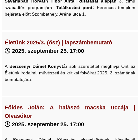
Savariában
Horváth Tibor Antal kutatásai alapján 3.
című
szabadtéri programjára.
Találkozási pont:
Ferences templom
bejárata előtt Szombathely, Aréna utca 1.
Életünk 2025/3. (ősz) | lapszámbemutató
2025. szeptember 25. 17:00
A
Berzsenyi Dániel Könyvtár
sok szeretettel meghívja Önt az
Életünk irodalmi, művészeti és kritikai folyóirat 2025. 3. számának
bemutatójára.
Földes Jolán: A halászó macska uccája |
Olvasókör
2025. szeptember 25. 17:00
A Berzsenyi Dániel Könyvtár olvasókörének következő