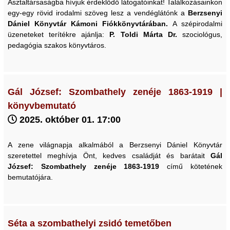
Asztaltársaságba hívjuk érdeklődő látogatóinkat! Találkozásainkon
egy-egy rövid irodalmi szöveg lesz a vendéglátónk a
Berzsenyi
Dániel Könyvtár Kámoni Fiókkönyvtárában.
A szépirodalmi
üzeneteket terítékre ajánlja:
P. Toldi Márta Dr.
szociológus,
pedagógia szakos könyvtáros.
Gál József: Szombathely zenéje 1863-1919 |
könyvbemutató
2025. október 01. 17:00
A zene világnapja alkalmából a Berzsenyi Dániel Könyvtár
szeretettel meghívja Önt, kedves családját és barátait
Gál
József: Szombathely zenéje 1863-1919
című kötetének
bemutatójára.
Séta a szombathelyi zsidó temetőben