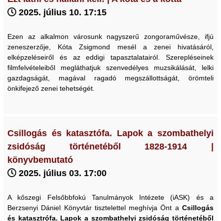
2025. július 10. 17:15
Ezen az alkalmon városunk nagyszerű zongoraművésze, ifjú
zeneszerzője, Kóta Zsigmond mesél a zenei hivatásáról,
elképzeléseiről és az eddigi tapasztalatairól. Szerepléseinek
filmfelvételeiből megláthatjuk szenvedélyes muzsikálását, lelki
gazdagságát, magával ragadó megszállottságát, örömteli
önkifejező zenei tehetségét.
Csillogás és katasztófa. Lapok a szombathelyi
zsidóság történetéből 1828-1914 |
könyvbemutató
2025. július 03. 17:00
A kőszegi Felsőbbfokú Tanulmányok Intézete (iASK) és a
Berzsenyi Dániel Könyvtár tisztelettel meghívja Önt a
Csillogás
és katasztrófa. Lapok a szombathelyi zsidóság történetéből