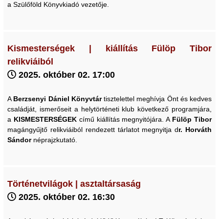
a Szülőföld Könyvkiadó vezetője.
Kismesterségek | kiállítás Fülöp Tibor
relikviáiból
2025. október 02. 17:00
A
Berzsenyi Dániel Könyvtár
tisztelettel meghívja Önt és kedves
családját, ismerőseit a helytörténeti klub következő programjára,
a
KISMESTERSÉGEK
című kiállítás megnyitójára. A
Fülöp Tibor
magángyűjtő relikviáiból rendezett tárlatot megnyitja d
r. Horváth
Sándor
néprajzkutató.
Történetvilágok | asztaltársaság
2025. október 02. 16:30