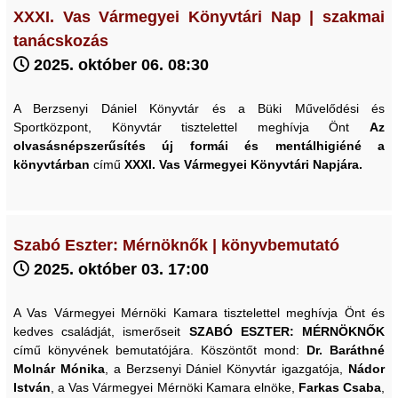
XXXI. Vas Vármegyei Könyvtári Nap | szakmai
tanácskozás
2025. október 06. 08:30
A Berzsenyi Dániel Könyvtár és a Büki Művelődési és
Sportközpont, Könyvtár tisztelettel meghívja Önt
Az
olvasásnépszerűsítés új formái és mentálhigiéné a
könyvtárban
című
XXXI. Vas Vármegyei Könyvtári Napjára.
Szabó Eszter: Mérnöknők | könyvbemutató
2025. október 03. 17:00
A Vas Vármegyei Mérnöki Kamara tisztelettel meghívja Önt és
kedves családját, ismerőseit
SZABÓ ESZTER: MÉRNÖKNŐK
című könyvének bemutatójára. Köszöntőt mond:
Dr. Baráthné
Molnár Mónika
, a Berzsenyi Dániel Könyvtár igazgatója,
Nádor
István
, a Vas Vármegyei Mérnöki Kamara elnöke,
Farkas Csaba
,