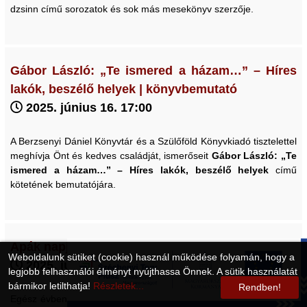
dzsinn című sorozatok és sok más mesekönyv szerzője.
Gábor László: „Te ismered a házam…” – Híres
lakók, beszélő helyek | könyvbemutató
2025. június 16. 17:00
A Berzsenyi Dániel Könyvtár és a Szülőföld Könyvkiadó tisztelettel
meghívja Önt és kedves családját, ismerőseit
Gábor László:
„Te
ismered a házam…” – Híres lakók, beszélő helyek
című
kötetének bemutatójára.
Apák napja a könyvtárban
Weboldalunk sütiket (cookie) használ működése folyamán, hogy a
2025. június 14. 10:00
legjobb felhasználói élményt nyújthassa Önnek. A sütik használatát
bármikor letilthatja!
Részletek...
Rendben!
Egész évben várjuk a családokat, de szeretnénk, ha ez a júniusi