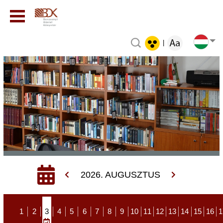
|
2026. AUGUSZTUS
1
2
3
4
5
6
7
8
9
10
11
12
13
14
15
16
1