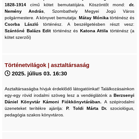
1828-1914
című kötet bemutatójára. Köszöntőt mond:
dr.
Nemény András
, Szombathely Megyei Jogú Város
polgármestere. A könyvet bemutatja:
Mátay Mónika
történész és
Csorba László
történész. A beszélgetésben részt vesz:
Szántóné Balázs Edit
történész és
Katona Attila
történész (a
kötet szerzői)
Történetvilágok | asztaltársaság
2025. július 03. 16:30
Asztaltársaságba hívjuk érdeklődő látogatóinkat! Találkozásainkon
egy-egy rövid irodalmi szöveg lesz a vendéglátónk a
Berzsenyi
Dániel Könyvtár Kámoni Fiókkönyvtárában.
A szépirodalmi
üzeneteket terítékre ajánlja:
P. Toldi Márta Dr.
szociológus,
pedagógia szakos könyvtáros.