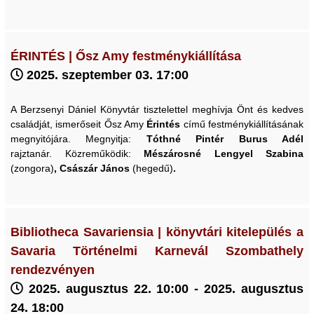
ÉRINTÉS | Ősz Amy festménykiállítása
2025. szeptember 03. 17:00
A Berzsenyi Dániel Könyvtár tisztelettel meghívja Önt és kedves
családját, ismerőseit Ősz Amy
Érintés
című festménykiállításának
megnyitójára. Megnyitja:
Tóthné Pintér Burus Adél
rajztanár. Közreműködik:
Mészárosné Lengyel Szabina
(zongora)
, Császár János
(hegedű)
.
Bibliotheca Savariensia | könyvtári kitelepülés a
Savaria Történelmi Karnevál Szombathely
rendezvényen
2025. augusztus 22. 10:00 - 2025. augusztus
24. 18:00