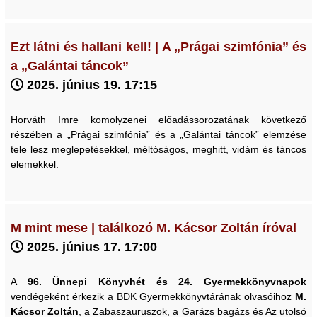
Ezt látni és hallani kell! | A „Prágai szimfónia” és
a „Galántai táncok”
2025. június 19. 17:15
Horváth Imre komolyzenei előadássorozatának következő
részében a „Prágai szimfónia” és a „Galántai táncok” elemzése
tele lesz meglepetésekkel, méltóságos, meghitt, vidám és táncos
elemekkel.
M mint mese | találkozó M. Kácsor Zoltán íróval
2025. június 17. 17:00
A
96. Ünnepi Könyvhét és 24. Gyermekkönyvnapok
vendégeként érkezik a BDK Gyermekkönyvtárának olvasóihoz
M.
Kácsor Zoltán
, a Zabaszauruszok, a Garázs bagázs és Az utolsó