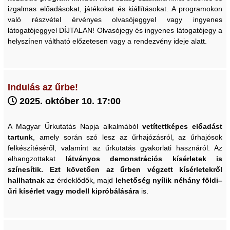
izgalmas előadásokat, játékokat és kiállításokat. A programokon
való részvétel érvényes olvasójeggyel vagy ingyenes
látogatójeggyel DÍJTALAN! Olvasójegy és ingyenes látogatójegy a
helyszínen váltható előzetesen vagy a rendezvény ideje alatt.
Indulás az űrbe!
2025. október 10. 17:00
A Magyar Űrkutatás Napja alkalmából
vetítettképes előadást
tartunk
, amely során szó lesz az űrhajózásról, az űrhajósok
felkészítéséről, valamint az űrkutatás gyakorlati hasznáról. Az
elhangzottakat
látványos demonstrációs kísérletek is
színesítik.
Ezt követően az űrben végzett kísérletekről
hallhatnak
az érdeklődők, majd
lehetőség nyílik néhány földi–
űri kísérlet vagy modell kipróbálására
is.