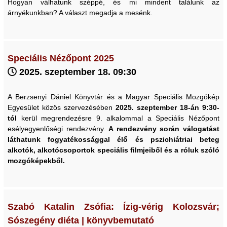
Hogyan válhatunk széppé, és mi mindent találunk az
árnyékunkban? A választ megadja a mesénk.
Speciális Nézőpont 2025
2025. szeptember 18. 09:30
A Berzsenyi Dániel Könyvtár és a Magyar Speciális Mozgókép
Egyesület közös szervezésében
2025. szeptember 18-án 9:30-
tól
kerül megrendezésre 9. alkalommal a Speciális Nézőpont
esélyegyenlőségi rendezvény.
A rendezvény során válogatást
láthatunk fogyatékossággal élő és pszichiátriai beteg
alkotók, alkotócsoportok speciális filmjeiből és a róluk szóló
mozgóképekből.
Szabó Katalin Zsófia: Ízig-vérig Kolozsvár;
Sószegény diéta | könyvbemutató