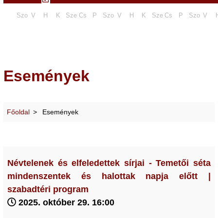
Szo
V
H
K
Sze
Cs
P
Szo
V
H
K
Sze
Cs
P
Szo
V
Események
Főoldal
Események
Névtelenek és elfeledettek sírjai - Temetői séta
mindenszentek és halottak napja előtt |
szabadtéri program
2025. október 29. 16:00