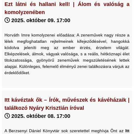
Ezt látni és hallani kell! | Álom és valóság a
komolyzenében
2025. október 09. 17:00
Horváth Imre komolyzenei előadása: A zeneművek nagy része a
lélek megfoghatatlan rejtelmeinek kifejeződésével, hangokká
kódolva jeleníti meg az ember érzés, érzelem világát.
Elképzelések, álmok, vágyak valósága, s a reális, hétköznapi élet
titokzatossága, gyönyörű zeneművek megszületésének lettek
alapjai. Különleges, felemelő élményű zenei találkozásra várjuk az
érdeklődőket.
Itt kávéztak ők – Írók, művészek és kávéházaik |
találkozó Nyáry Krisztián íróval
2025. október 08. 17:00
A Berzsenyi Dániel Könyvtár sok szeretettel meghívja Önt az
Itt