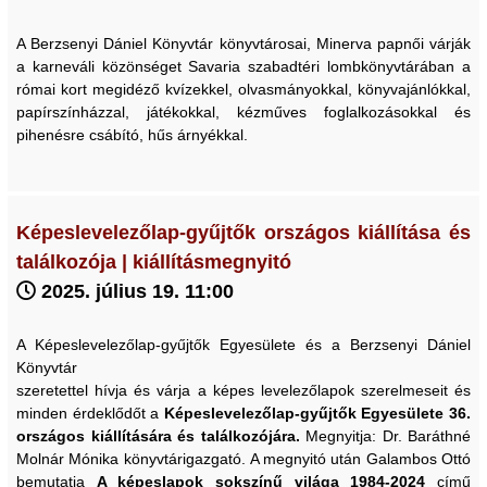
A Berzsenyi Dániel Könyvtár könyvtárosai, Minerva papnői várják
a karneváli közönséget Savaria szabadtéri lombkönyvtárában a
római kort megidéző kvízekkel, olvasmányokkal, könyvajánlókkal,
papírszínházzal, játékokkal, kézműves foglalkozásokkal és
pihenésre csábító, hűs árnyékkal.
Képeslevelezőlap-gyűjtők országos kiállítása és
találkozója | kiállításmegnyitó
2025. július 19. 11:00
A Képeslevelezőlap-gyűjtők Egyesülete és a Berzsenyi Dániel
Könyvtár
szeretettel hívja és várja a képes levelezőlapok szerelmeseit és
minden érdeklődőt a
Képeslevelezőlap-gyűjtők Egyesülete
36.
országos kiállítására és találkozójára.
Megnyitja: Dr. Baráthné
Molnár Mónika könyvtárigazgató. A megnyitó után Galambos Ottó
bemutatja
A képeslapok sokszínű világa 1984-2024
című