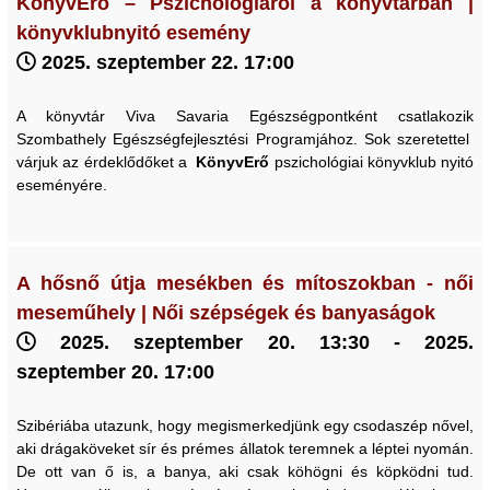
KönyvErő – Pszichológiáról a könyvtárban |
könyvklubnyitó esemény
2025. szeptember 22. 17:00
A könyvtár Viva Savaria Egészségpontként csatlakozik
Szombathely Egészségfejlesztési Programjához. Sok szeretettel
várjuk az érdeklődőket a
KönyvErő
pszichológiai könyvklub nyitó
eseményére.
A hősnő útja mesékben és mítoszokban - női
meseműhely | Női szépségek és banyaságok
2025. szeptember 20. 13:30 - 2025.
szeptember 20. 17:00
Szibériába utazunk, hogy megismerkedjünk egy csodaszép nővel,
aki drágaköveket sír és prémes állatok teremnek a léptei nyomán.
De ott van ő is, a banya, aki csak köhögni és köpködni tud.