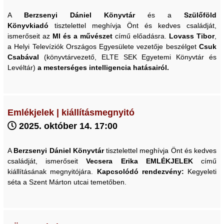
A
Berzsenyi Dániel Könyvtár
és a
Szülőföld
Könyvkiadó
tisztelettel meghívja Önt és kedves családját,
ismerőseit az
MI és a művészet
című
előadásra.
Lovass Tibor
,
a Helyi Televíziók Országos Egyesülete vezetője beszélget
Csuk
Csabával
(könyvtárvezető, ELTE SEK Egyetemi Könyvtár és
Levéltár)
a mesterséges intelligencia hatásairól.
Emlékjelek | kiállításmegnyitó
2025. október 14. 17:00
A
Berzsenyi Dániel Könyvtár
tisztelettel meghívja Önt és kedves
családját, ismerőseit
Vecsera Erika
EMLÉKJELEK
című
kiállításának megnyitójára.
Kapcsolódó rendezvény:
Kegyeleti
séta a Szent Márton utcai temetőben.