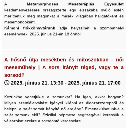
A
Metamorphoses Meseterápiás Egyesület
kezdeményezésére országszerte egy éjszakába nyúló estén
meríthetjük meg magunkat a mesék világában hallgatóként és
mesemondóként.
Kámoni fiókkönyvtárunk
adja helyszínét a szombathelyi
eseménynek, 2025. június 21-én 18 órától.
A hősnő útja mesékben és mítoszokban - női
meseműhely | A sors irányít téged, vagy te a
sorsod?
2025. június 21. 13:30 - 2025. június 21. 17:00
Kezünkbe vehetjük-e a sorsunkat? Ha igen, akkor hogyan?
Milyen szemléletváltást igényel kilépni az áldozatszerepből és
belépni a saját sorsát irányító nő erejébe? Elmenekülhetünk-e a
saját sorsunk elől? Szicíliai népmese segítségével keressük a
válaszokat ezekre a sorsdöntő kérdésekre.