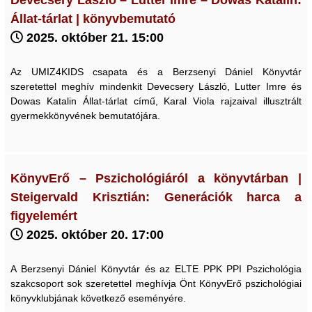
Állat-tárlat | könyvbemutató
2025. október 21. 15:00
Az UMIZ4KIDS csapata és a Berzsenyi Dániel Könyvtár
szeretettel meghív mindenkit Devecsery László, Lutter Imre és
Dowas Katalin Állat-tárlat című, Karal Viola rajzaival illusztrált
gyermekkönyvének bemutatójára.
KönyvErő – Pszichológiáról a könyvtárban |
Steigervald Krisztián: Generációk harca a
figyelemért
2025. október 20. 17:00
A Berzsenyi Dániel Könyvtár és az ELTE PPK PPI Pszichológia
szakcsoport sok szeretettel meghívja Önt KönyvErő pszichológiai
könyvklubjának következő eseményére.