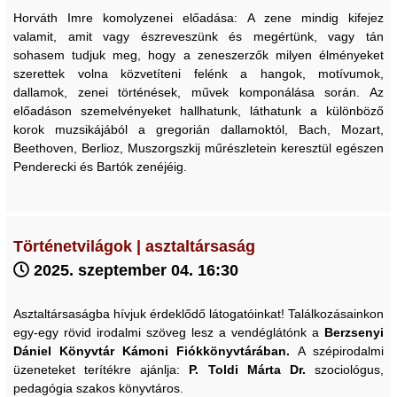
Horváth Imre komolyzenei előadása: A zene mindig kifejez
valamit, amit vagy észreveszünk és megértünk, vagy tán
sohasem tudjuk meg, hogy a zeneszerzők milyen élményeket
szerettek volna közvetíteni felénk a hangok, motívumok,
dallamok, zenei történések, művek komponálása során. Az
előadáson szemelvényeket hallhatunk, láthatunk a különböző
korok muzsikájából a gregorián dallamoktól, Bach, Mozart,
Beethoven, Berlioz, Muszorgszkij műrészletein keresztül egészen
Penderecki és Bartók zenéjéig.
Történetvilágok | asztaltársaság
2025. szeptember 04. 16:30
Asztaltársaságba hívjuk érdeklődő látogatóinkat! Találkozásainkon
egy-egy rövid irodalmi szöveg lesz a vendéglátónk a
Berzsenyi
Dániel Könyvtár Kámoni Fiókkönyvtárában.
A szépirodalmi
üzeneteket terítékre ajánlja:
P. Toldi Márta Dr.
szociológus,
pedagógia szakos könyvtáros.