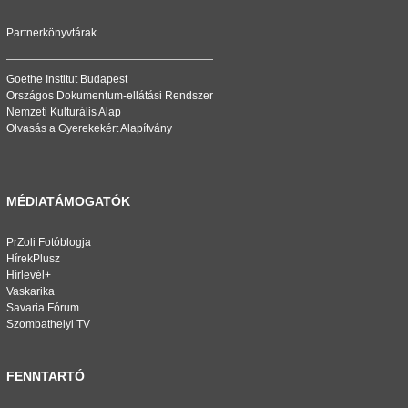
Partnerkönyvtárak
Goethe Institut Budapest
Országos Dokumentum-ellátási Rendszer
Nemzeti Kulturális Alap
Olvasás a Gyerekekért Alapítvány
MÉDIATÁMOGATÓK
PrZoli Fotóblogja
HírekPlusz
Hírlevél+
Vaskarika
Savaria Fórum
Szombathelyi TV
FENNTARTÓ