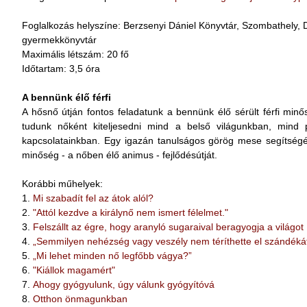
Foglalkozás helyszíne: Berzsenyi Dániel Könyvtár, Szombathely, Dr.
gyermekkönyvtár
Maximális létszám: 20 fő
Időtartam: 3,5 óra
A bennünk élő férfi
A hősnő útján fontos feladatunk a bennünk élő sérült férfi min
tudunk nőként kiteljesedni mind a belső világunkban, mind p
kapcsolatainkban. Egy igazán tanulságos görög mese segítségé
minőség - a nőben élő animus - fejlődésútját.
Korábbi műhelyek:
1.
Mi szabadít fel az átok alól?
2.
"Attól kezdve a királynő nem ismert félelmet."
3.
Felszállt az égre, hogy aranyló sugaraival beragyogja a világot
4.
„Semmilyen nehézség vagy veszély nem téríthette el szándékát
5.
„Mi lehet minden nő legfőbb vágya?”
6.
"Kiállok magamért"
7.
Ahogy gyógyulunk, úgy válunk gyógyítóvá
8.
Otthon önmagunkban