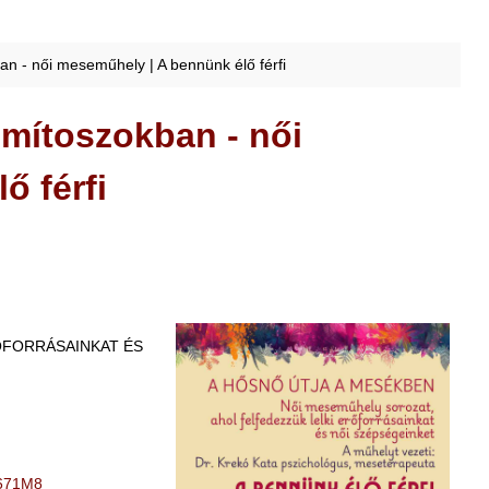
n - női meseműhely | A bennünk élő férfi
mítoszokban - női
ő férfi
ŐFORRÁSAINKAT ÉS
p671M8