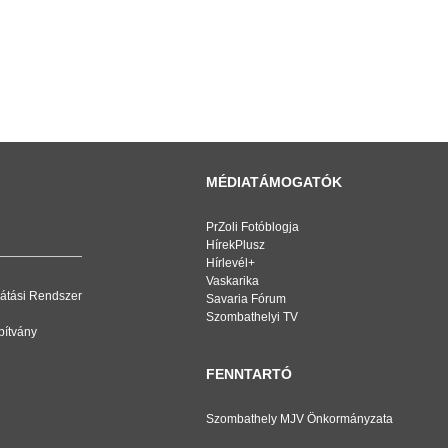
MÉDIATÁMOGATÓK
PrZoli Fotóblogja
HírekPlusz
Hírlevél+
Vaskarika
átási Rendszer
Savaria Fórum
Szombathelyi TV
pítvány
FENNTARTÓ
Szombathely MJV Önkormányzata