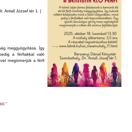
 Antall József tér 1. |
őség meggyógyítása. Így
edig a férfiakkal való
vel megismerjük a férfi
ól.”