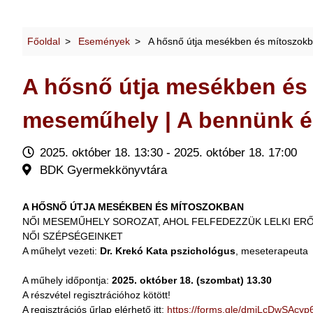
Főoldal
Események
A hősnő útja mesékben és mítoszokba
A hősnő útja mesékben és 
meseműhely | A bennünk él
2025. október 18. 13:30 - 2025. október 18. 17:00
BDK Gyermekkönyvtára
A HŐSNŐ ÚTJA MESÉKBEN ÉS MÍTOSZOKBAN
NŐI MESEMŰHELY SOROZAT, AHOL FELFEDEZZÜK LELKI ER
NŐI SZÉPSÉGEINKET
A műhelyt vezeti:
Dr. Krekó Kata pszichológus
, meseterapeuta
A műhely időpontja:
2025. október 18. (szombat) 13.30
A részvétel regisztrációhoz kötött!
A regisztrációs űrlap elérhető itt:
https://forms.gle/dmjLcDwSAcy