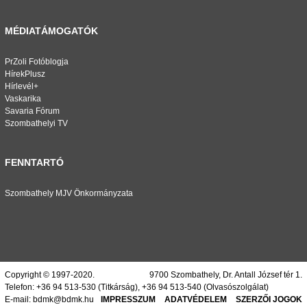
MÉDIATÁMOGATÓK
PrZoli Fotóblogja
HírekPlusz
Hírlevél+
Vaskarika
Savaria Fórum
Szombathelyi TV
FENNTARTÓ
Szombathely MJV Önkormányzata
Copyright © 1997-2020.
9700 Szombathely, Dr. Antall József tér 1.
Telefon:
+36 94 513-530
(Titkárság),
+36 94 513-540
(Olvasószolgálat)
E-mail:
bdmk@bdmk.hu
IMPRESSZUM
ADATVÉDELEM
SZERZŐI JOGOK