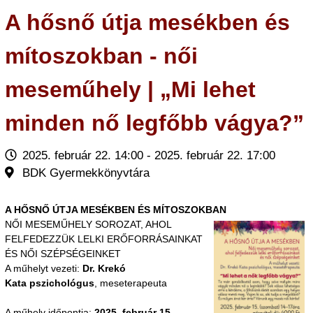
A hősnő útja mesékben és
mítoszokban - női
meseműhely | „Mi lehet
minden nő legfőbb vágya?”
2025. február 22. 14:00 - 2025. február 22. 17:00
BDK Gyermekkönyvtára
A HŐSNŐ ÚTJA MESÉKBEN ÉS MÍTOSZOKBAN
NŐI MESEMŰHELY SOROZAT, AHOL
FELFEDEZZÜK LELKI ERŐFORRÁSAINKAT
ÉS NŐI SZÉPSÉGEINKET
A műhelyt vezeti:
Dr. Krekó
Kata pszichológus
, meseterapeuta
A műhely időpontja:
2025. február 15.