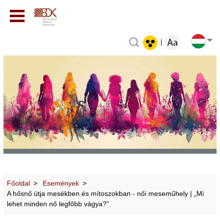
|
Főoldal
Események
A hősnő útja mesékben és mítoszokban - női meseműhely | „Mi
lehet minden nő legfőbb vágya?”