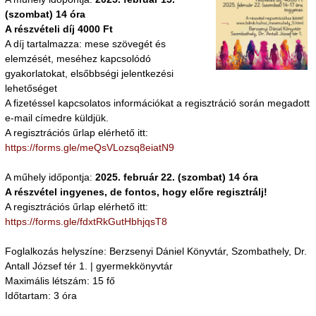
(szombat) 14 óra
A részvételi díj 4000 Ft
A díj tartalmazza: mese szövegét és
elemzését, meséhez kapcsolódó
gyakorlatokat, elsőbbségi jelentkezési
lehetőséget
A fizetéssel kapcsolatos információkat a regisztráció során megadott
e-mail címedre küldjük.
A regisztrációs űrlap elérhető itt:
https://forms.gle/meQsVLozsq8eiatN9
A műhely időpontja:
2025. február 22. (szombat) 14 óra
A részvétel ingyenes, de fontos, hogy előre regisztrálj!
A regisztrációs űrlap elérhető itt:
https://forms.gle/fdxtRkGutHbhjqsT8
Foglalkozás helyszíne: Berzsenyi Dániel Könyvtár, Szombathely, Dr.
Antall József tér 1. | gyermekkönyvtár
Maximális létszám: 15 fő
Időtartam: 3 óra