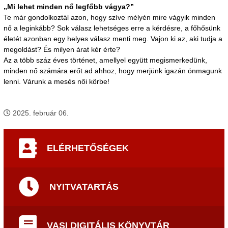
„Mi lehet minden nő legfőbb vágya?”
Te már gondolkoztál azon, hogy szíve mélyén mire vágyik minden
nő a leginkább? Sok válasz lehetséges erre a kérdésre, a főhősünk
életét azonban egy helyes válasz menti meg. Vajon ki az, aki tudja a
megoldást? És milyen árat kér érte?
Az a több száz éves történet, amellyel együtt megismerkedünk,
minden nő számára erőt ad ahhoz, hogy merjünk igazán önmagunk
lenni. Várunk a mesés női körbe!
2025. február 06.
ELÉRHETŐSÉGEK
NYITVATARTÁS
VASI DIGITÁLIS KÖNYVTÁR