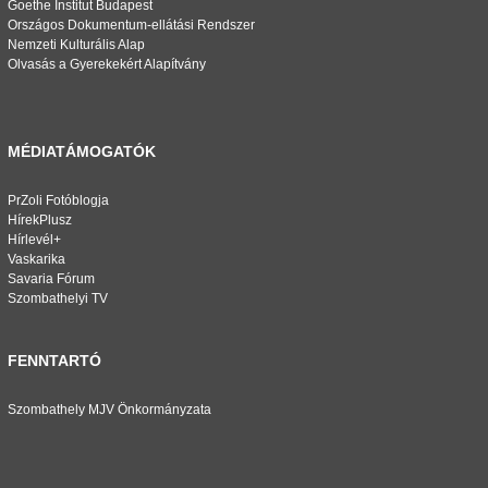
Goethe Institut Budapest
Országos Dokumentum-ellátási Rendszer
Nemzeti Kulturális Alap
Olvasás a Gyerekekért Alapítvány
MÉDIATÁMOGATÓK
PrZoli Fotóblogja
HírekPlusz
Hírlevél+
Vaskarika
Savaria Fórum
Szombathelyi TV
FENNTARTÓ
Szombathely MJV Önkormányzata