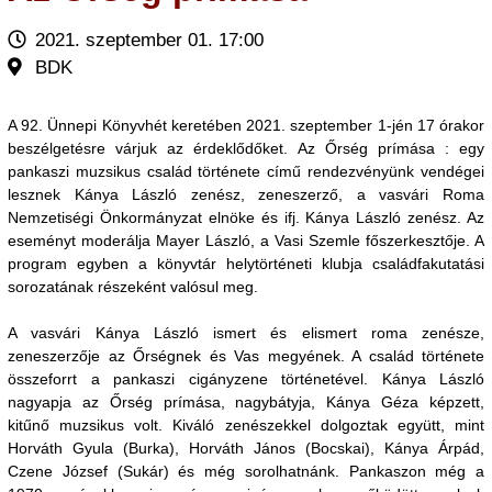
2021. szeptember 01. 17:00
BDK
A 92. Ünnepi Könyvhét keretében 2021. szeptember 1-jén 17 órakor
beszélgetésre várjuk az érdeklődőket. Az Őrség prímása : egy
pankaszi muzsikus család története című rendezvényünk vendégei
lesznek Kánya László zenész, zeneszerző, a vasvári Roma
Nemzetiségi Önkormányzat elnöke és ifj. Kánya László zenész. Az
eseményt moderálja Mayer László, a Vasi Szemle főszerkesztője. A
program egyben a könyvtár helytörténeti klubja családfakutatási
sorozatának részeként valósul meg.
A vasvári Kánya László ismert és elismert roma zenésze,
zeneszerzője az Őrségnek és Vas megyének. A család története
összeforrt a pankaszi cigányzene történetével. Kánya László
nagyapja az Őrség prímása, nagybátyja, Kánya Géza képzett,
kitűnő muzsikus volt. Kiváló zenészekkel dolgoztak együtt, mint
Horváth Gyula (Burka), Horváth János (Bocskai), Kánya Árpád,
Czene József (Sukár) és még sorolhatnánk. Pankaszon még a