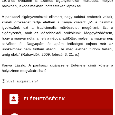
1970-es években is számos cigányzenekar működött, melyek
bálokban, lakodalmakban, nótaesteken léptek fel.
A pankaszi cigányzenészek elismert, nagy tudású emberek voltak,
kiknek örökségét tartja életben a Kánya család: „Mi a fiaimmal
igyekszünk ezt a tradicionális művészetet megőrizni. Ezt a
cigányzenét, amit az idősebbektől örököltünk. Meggyőződésem,
hogy a magyar nóta, amely a népdal szülöttje, mélyen a magyar nép
szívében él. Nagyapám és apám örökségét sajnos már az
unokáimnak nem tudtam átadni. De még életben tudom tartani,
amíg élek.” (Rábavidék, 2009. február 3. 21. o.)
Kánya László: A pankaszi cigányzene története című kötete a
helyszínen megvásárolható.
2021. augusztus 24.
ELÉRHETŐSÉGEK