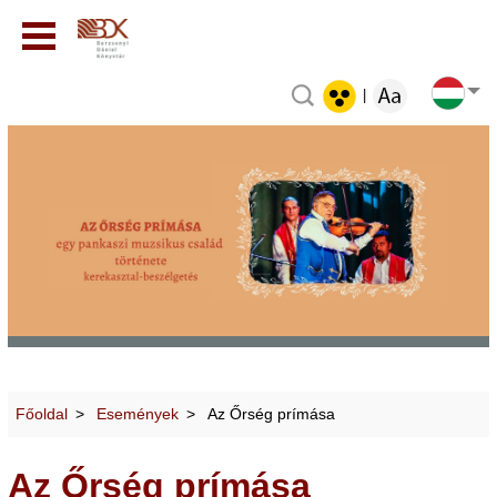
|
Főoldal
Események
Az Őrség prímása
Az Őrség prímása