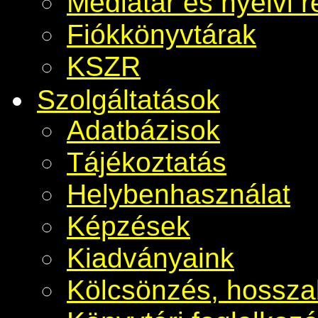
Médiatár és nyelvi r
Fiókkönyvtárak
KSZR
Szolgáltatások
Adatbázisok
Tájékoztatás
Helybenhasználat
Képzések
Kiadványaink
Kölcsönzés, hosszab