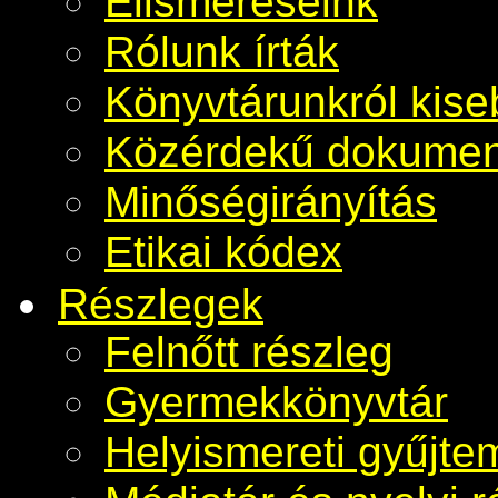
Elismeréseink
Rólunk írták
Könyvtárunkról kis
Közérdekű dokume
Minőségirányítás
Etikai kódex
Részlegek
Felnőtt részleg
Gyermekkönyvtár
Helyismereti gyűjt