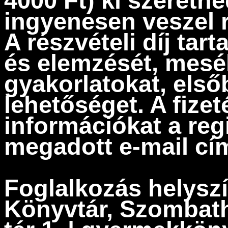
4000 Ft) ki szeretné
ingyenesen veszel r
A részvételi díj ta
és elemzését, mes
gyakorlatokat, első
lehetőséget. A fize
információkat a reg
megadott e-mail cí
Foglalkozás helyszí
Könyvtár, Szombathe