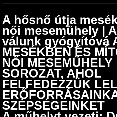
A hősnő útja mesék
női meseműhely | 
válunk gyógyítóvá
MESÉKBEN ÉS MÍ
NŐI MESEMŰHELY
SOROZAT, AHOL
FELFEDEZZÜK LEL
ERŐFORRÁSAINKA
SZÉPSÉGEINKET
A műhelyt vezeti:
D