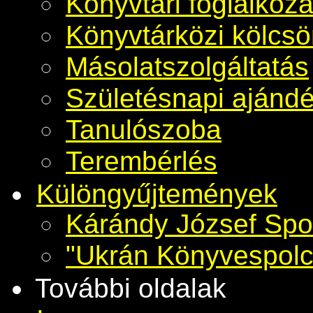
Könyvtári foglalkoz
Könyvtárközi kölcs
Másolatszolgáltatás
Születésnapi ajánd
Tanulószoba
Terembérlés
Különgyűjtemények
Kárándy József Spo
"Ukrán Könyvespolc
További oldalak