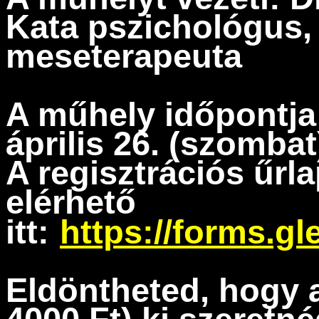
Kata pszichológus
,
meseterapeuta
A műhely időpontj
április 26. (szombat
A regisztrációs űrl
elérhető
itt:
https://forms.g
Eldöntheted, hogy a 