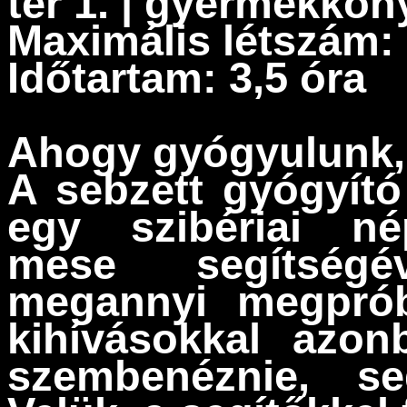
tér 1. | gyermekkön
Maximális létszám: 
Időtartam: 3,5 óra
Ahogy gyógyulunk,
A sebzett gyógyít
egy szibériai né
mese segítségé
megannyi megprób
kihívásokkal azo
szembenéznie, seg