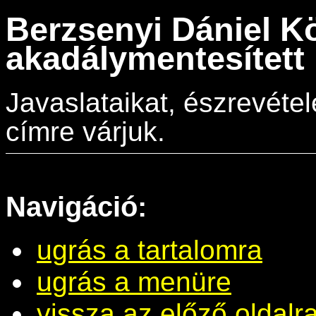
Berzsenyi Dániel K
akadálymentesített 
Javaslataikat, észrevéte
címre várjuk.
Navigáció:
ugrás a tartalomra
ugrás a menüre
vissza az előző oldalr