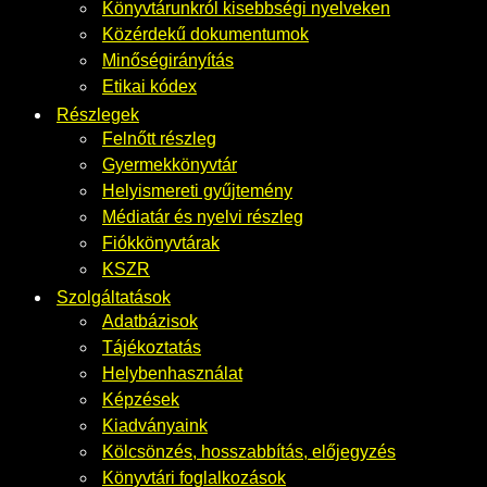
Könyvtárunkról kisebbségi nyelveken
Közérdekű dokumentumok
Minőségirányítás
Etikai kódex
Részlegek
Felnőtt részleg
Gyermekkönyvtár
Helyismereti gyűjtemény
Médiatár és nyelvi részleg
Fiókkönyvtárak
KSZR
Szolgáltatások
Adatbázisok
Tájékoztatás
Helybenhasználat
Képzések
Kiadványaink
Kölcsönzés, hosszabbítás, előjegyzés
Könyvtári foglalkozások