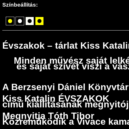
Színbeállítás:
Évszakok – tárlat Kiss Katali
Minden művész saját lelké
és saját szívét viszi a v
A Berzsenyi Dániel Könyvtár
Kiss Katalin
ÉVSZAKOK
című kiállításának megnyitój
Megnyitja Tóth Tibor
Közreműködik a Vivace kam