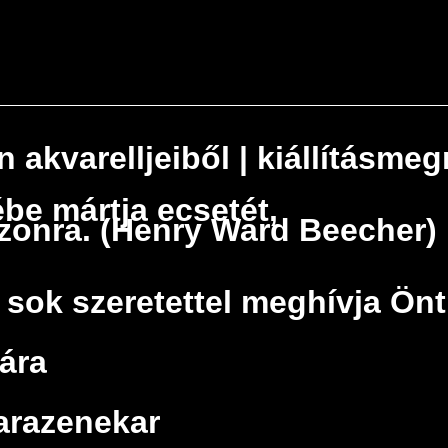
n akvarelljeiből | kiállításmeg
be mártja ecsetét,
ászonra. (Henry Ward Beecher)
 sok szeretettel meghívja Önt
ára
arazenekar