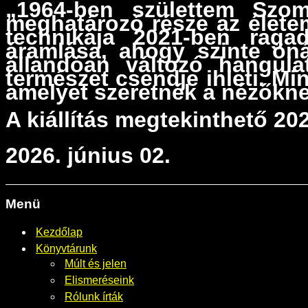
„1964-ben születtem Szom
meghatározó része az életem
technikája 2021-ben rag
áramlása, ahogy szinte öná
állandóan változó hangul
természet csendje ihleti. M
amelyet szeretnék a nézőknek
A kiállítás megtekinthető 202
2026. június 02.
Menü
Kezdőlap
Könyvtárunk
Múlt és jelen
Elismeréseink
Rólunk írták