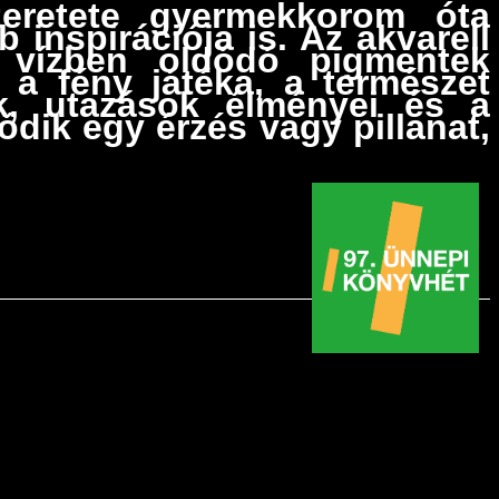
zeretete gyermekkorom óta
inspirációja is. Az akvarell
 vízben oldódó pigmentek
 a fény játéka, a természet
k, utazások élményei és a
dik egy érzés vagy pillanat,