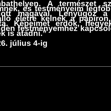
bathelyen. A természet s
nek, és festményeim legfőbb 
adott magával. Lenyűgöz a
lló életre kelnek a papíron,
ata. Képeimet erdők, hegye
inden festményemhez kapcsoló
 is átadni.”
6. július 4-ig