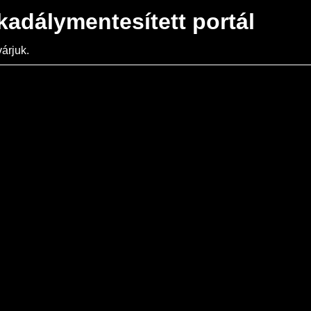
kadálymentesített portál
árjuk.