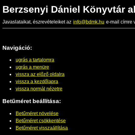
Berzsenyi Dániel Könyvtár a
Javaslataikat, észrevételeiket az
info@bdmk.hu
e-mail címre v
Navigáció:
ugrás a tartalomra
ugrás a menüre
vissza az előző oldalra
vissza a kezdőlapra
vissza normál nézetre
Betűméret beállítása:
Betűméret növelése
Betűméret csökkentése
Betűméret visszaállítása