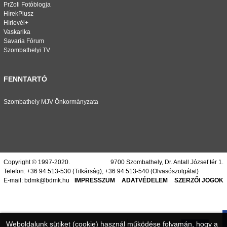
PrZoli Fotóblogja
HírekPlusz
Hírlevél+
Vaskarika
Savaria Fórum
Szombathelyi TV
FENNTARTÓ
Szombathely MJV Önkormányzata
Copyright © 1997-2020.
9700 Szombathely, Dr. Antall József tér 1.
Telefon:
+36 94 513-530
(Titkárság),
+36 94 513-540
(Olvasószolgálat)
E-mail:
bdmk@bdmk.hu
IMPRESSZUM
ADATVÉDELEM
SZERZŐI JOGOK
Weboldalunk sütiket (cookie) használ működése folyamán, hogy a