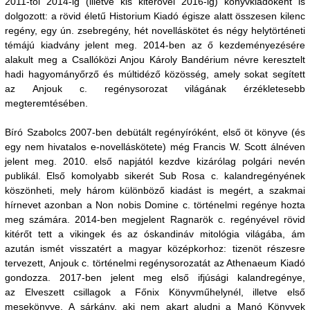
2011-től 2014-ig (illetve kis kitérővel 2016-ig) könyvkiadóként is
dolgozott: a rövid életű Historium Kiadó égisze alatt összesen kilenc
regény, egy ún. zsebregény, hét novelláskötet és négy helytörténeti
témájú kiadvány jelent meg. 2014-ben az ő kezdeményezésére
alakult meg a Csallóközi Anjou Károly Bandérium névre keresztelt
hadi hagyományőrző és múltidéző közösség, amely sokat segített
az Anjouk c. regénysorozat világának érzékletesebb
megteremtésében.
Bíró Szabolcs 2007-ben debütált regényíróként, első öt könyve (és
egy nem hivatalos e-novelláskötete) még Francis W. Scott álnéven
jelent meg. 2010. első napjától kezdve kizárólag polgári nevén
publikál. Első komolyabb sikerét Sub Rosa c. kalandregényének
köszönheti, mely három különböző kiadást is megért, a szakmai
hírnevet azonban a Non nobis Domine c. történelmi regénye hozta
meg számára. 2014-ben megjelent Ragnarök c. regényével rövid
kitérőt tett a vikingek és az óskandináv mitológia világába, ám
azután ismét visszatért a magyar középkorhoz: tizenöt részesre
tervezett, Anjouk c. történelmi regénysorozatát az Athenaeum Kiadó
gondozza. 2017-ben jelent meg első ifjúsági kalandregénye,
az Elveszett csillagok a Főnix Könyvműhelynél, illetve első
mesekönyve, A sárkány, aki nem akart aludni a Manó Könyvek