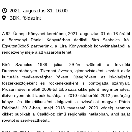
2021. augusztus 31. 16:00
BDK, földszint
A 92. Ünnepi Könyvhét keretében, 2021. augusztus 31-én 16 órától
a Berzsenyi Dániel Könyvtárban dedikál Bíró Szabolcs író.
Együttműködő partnerünk, a Líra Könyvesbolt könyvkínálatából a
rendezvény ideje alatt vásárolni lehet.
Bíró Szabolcs 1988. július 29-én született a felvidéki
Dunaszerdahelyen. Tizenhat évesen, gimnazistaként kezdett aktív
kulturális tevékenységbe: íróként, újságíróként, az iskolaújság
főszerkesztőjeként és rockénekesként is bontogatta szárnyait.
Prózai művei mellett 2006-tól több száz cikke jelent meg internetes,
illetve nyomtatott lapok hasábjain. 2010 októberétől 2012 januárjáig
könyv- és filmkritikusként dolgozott a szlovákiai magyar Pátria
Rádiónál. 2013-ban, majd 2018 tavaszától 2020 végéig számos
cikket publikált a Csallóköz című regionális hetilapban, ahol saját
rovatot is szerkeszthetett.