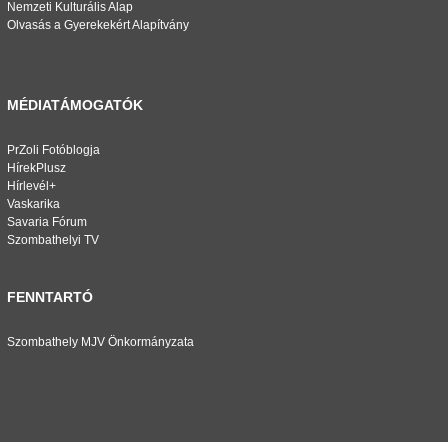
Nemzeti Kulturális Alap
Olvasás a Gyerekekért Alapítvány
MÉDIATÁMOGATÓK
PrZoli Fotóblogja
HírekPlusz
Hírlevél+
Vaskarika
Savaria Fórum
Szombathelyi TV
FENNTARTÓ
Szombathely MJV Önkormányzata