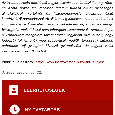
évtizeddel ezelőtt merült alá a gyümölcsészet atlantiszi őstengerébe,
és azóta hozza fel írásaiban leleteit: tudósít eltűnt dicsőséges
almafajtákról, kertekről és "szenvedelmes", áldozatos életű
kertészekről-pomológusokról. E könyv gyümölcsészeti búvárlatainak
summázata. -- Élvezetes írásai a különleges képanyag és átfogó
bibliográfia mellett kicsit sem lehangoló olvasmányok: Ambrus Lajos
a Tündérkert mozgalom fáradhatatlan tagjaként arra buzdít, hogy
fedezzük fel, ismerjük meg, szaporítsuk, védjük, terjesszük szűkebb
otthonunk, tájegységünk kivesző gyümölcsfáit, és tegyük velük
szebbé életünket. (Libri.hu)
Ambrus Lajos íróról:
https://www.iroszovetseg.hu/ambrus-lajos/
2022. szeptember 02.
ELÉRHETŐSÉGEK
NYITVATARTÁS