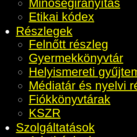
Minőségirányítás
Etikai kódex
Részlegek
Felnőtt részleg
Gyermekkönyvtár
Helyismereti gyűjt
Médiatár és nyelvi r
Fiókkönyvtárak
KSZR
Szolgáltatások