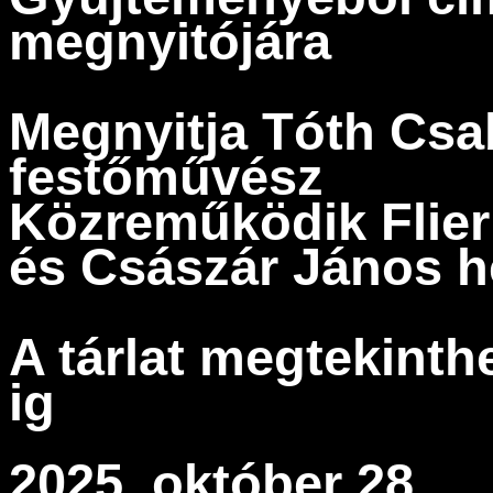
megnyitójára
Megnyitja
Tóth Cs
festőművész
Közreműködik
Flie
és
Császár János
h
A tárlat megtekinth
ig
2025. október 28.