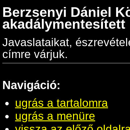
Berzsenyi Dániel K
akadálymentesített 
Javaslataikat, észrevéte
címre várjuk.
Navigáció:
ugrás a tartalomra
ugrás a menüre
vissza az előző oldalr