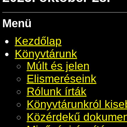
Menü
Kezdőlap
Könyvtárunk
Múlt és jelen
Elismeréseink
Rólunk írták
Könyvtárunkról kis
Közérdekű dokume