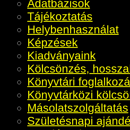
Adatbázisok
Tájékoztatás
Helybenhasználat
Képzések
Kiadványaink
Kölcsönzés, hosszab
Könyvtári foglalkoz
Könyvtárközi kölcs
Másolatszolgáltatás
Születésnapi ajánd