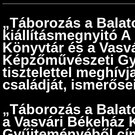
„Táborozás a Balat
kiállításmegnyitó A
Könyvtár
és a
Vasv
Képzőművészeti G
tisztelettel meghív
családját, ismerőse
„Táborozás a Balat
a Vasvári Békeház
Gyűjteményéből
cí