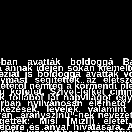
-ban avatták boldoggá Ba
 annak idején sokan kiemelté
réziát is boldoggá avatták v
ymást segítették az életsz
letéről nemrég a körmendi plé
ű kötetet, Szívet-lelket cí
tollából lát napvilágot egy 
orban nyilvánosan elérhető 
ékezések, levelek, valamint
kran „aranyszínű”-nek neveze
tték: Misl [Mizl]) életét
repére és anyai hivatására. A