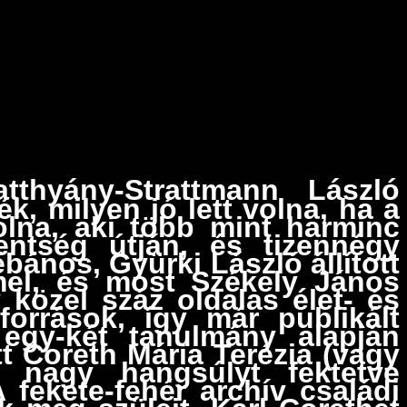
tthyány-Strattmann László
k, milyen jó lett volna, ha a
olna, aki több mint harminc
entség útján, és tizennégy
bános, Gyürki László állított
mmel, és most Székely János
közel száz oldalas élet- és
források, így már publikált
 egy-két tanulmány alapján
tt Coreth Mária Terézia (vagy
, nagy hangsúlyt fektetve
 fekete-fehér archív családi