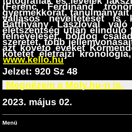
fotográfiák és levelek faksz
(Ferenc Ferdinánd trónö
gyermekkorát, tanulmányait
vallásos neveltetését is 
Batthyány Lászlóval való
életszentség útján elinduló
felnevelését, boldog csalá
szeretét, főbb jellemvonásai
azt követő éveket Körmend
kötetet életrajzi kronológi
www.kello.hu
Jelzet: 920 Sz 48
Megnézem a Moly.hu-n is.
2023. május 02.
Menü