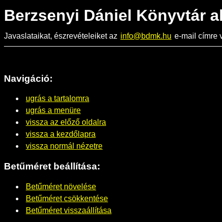
Berzsenyi Dániel Könyvtár a
Javaslataikat, észrevételeiket az
info@bdmk.hu
e-mail címre v
Navigáció:
ugrás a tartalomra
ugrás a menüre
vissza az előző oldalra
vissza a kezdőlapra
vissza normál nézetre
Betűméret beállítása:
Betűméret növelése
Betűméret csökkentése
Betűméret visszaállítása