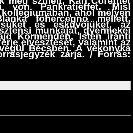
ük meg szüleit, Karl Corethet
 von Pankratieffet, Misl
 kollégiumában, ahol mélyen
Blanka főhercegnő mellett,
ésüket és esküvőjüket, az
isztensi munkáját, gyermekei
ajd Körmenden, Isten iránti
érje elvesztését, valamint az
 végül Bécsben. A vékonyka
rrásjegyzék zárja. / Forrás: