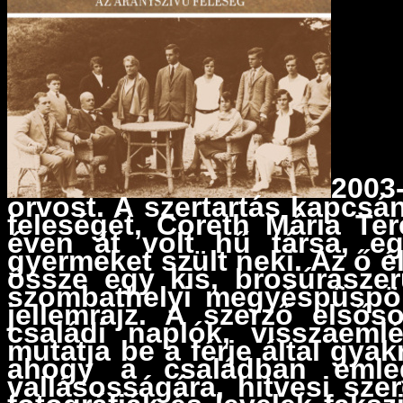
2003
orvost. A szertartás kapcsán
feleségét, Coreth Mária Te
éven át volt hű társa, eg
gyermeket szült neki. Az ő é
össze egy kis, brosúraszer
szombathelyi megyéspüspök 
jellemrajz. A szerző elsős
családi naplók, visszaeml
mutatja be a férje által gya
ahogy a családban emlege
vallásosságára, hitvesi sze