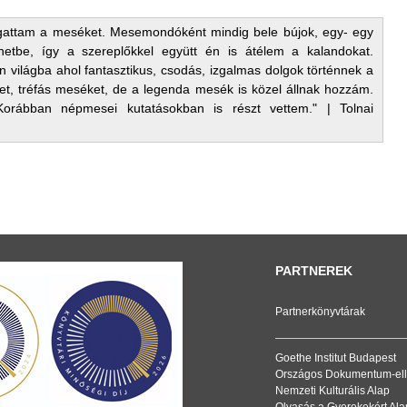
gattam a meséket. Mesemondóként mindig bele bújok, egy- egy
tbe, így a szereplőkkel együtt én is átélem a kalandokat.
 világba ahol fantasztikus, csodás, izgalmas dolgok történnek a
, tréfás meséket, de a legenda mesék is közel állnak hozzám.
orábban népmesei kutatásokban is részt vettem." | Tolnai
PARTNEREK
Partnerkönyvtárak
Goethe Institut Budapest
Országos Dokumentum-ell
Nemzeti Kulturális Alap