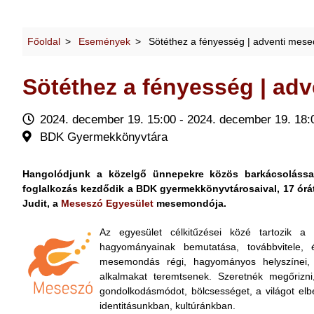
Főoldal
Események
Sötéthez a fényesség | adventi mese
Sötéthez a fényesség | ad
2024. december 19. 15:00 - 2024. december 19. 18:
BDK Gyermekkönyvtára
Hangolódjunk a közelgő ünnepekre közös barkácsolással
foglalkozás kezdődik a BDK gyermekkönyvtárosaival, 17 órá
Judit, a
Meseszó Egyesület
mesemondója.
Az egyesület célkitűzései közé tartozik 
hagyományainak bemutatása, továbbvitele, 
mesemondás régi, hagyományos helyszínei, a
alkalmakat teremtsenek. Szeretnék megőrizn
gondolkodásmódot, bölcsességet, a világot elb
identitásunkban, kultúránkban.