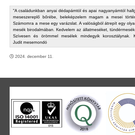
"A családunkban anyai dédapámtól és apai nagyanyámtól hall
meseszereplő bőrébe, beleképzelem magam a mesei történe
Számomra a mese egy varázslat. A valóságból átrepít egy olyan
mesék birodalmában. Kedvelem az állatmeséket, tündérmeséket
Szívesen és örömmel mesélek mindegyik korosztálynak. K
Judit mesemondó
2024. december 11.