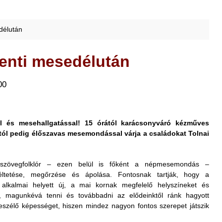
délután
venti mesedélután
00
 és mesehallgatással! 15 órától karácsonyváró kézműves
tól pedig élőszavas mesemondással várja a családokat Tolnai
a szövegfolklór – ezen belül is főként a népmesemondás –
éltetése, megőrzése és ápolása. Fontosnak tartják, hogy a
lkalmai helyett új, a mai kornak megfelelő helyszíneket és
i, magunkévá tenni és továbbadni az elődeinktől ránk hagyott
eszélő képességet, hiszen mindez nagyon fontos szerepet játszik