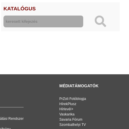
KATALÓGUS
MÉDIATÁMOGATÓK
PrZoli Fotóblogja
HírekPlusz
Hírlevél+
Vaskarika
átási Rendszer
Savaria Fórum
Szombathelyi TV