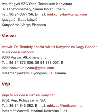
Vas Megyei SZC Oladi Technikum Könyvtára
9700 Szombathely, Simon István utca 2-6.
Tel.: 36-94-887-756, E-mail:
omkkonyvtar@gmail.com
Igazgató: Sipos László
Könyvtáros: Varga Eleonóra
Vasvár
Vasvári Dr. Bendefy László Városi Könyvtár és Nagy Gáspár
Művelődési Központ
9800 Vasvár, Alkotmány u. 5.
Tel.: 36-94-573-006; 36-94-573-007, E-
mail:
vasvarkonyvtar@gmail.com
Intézményvezető: Gyöngyösi Zsuzsanna
Vép
Vépi Művelődési Ház és Könyvtár
9751 Vép, Kolozsvári u. 3/A
Tel.: 36-94-543-052, E-mail:
mhkvep@netkabel.net
Intézményvezető: Iszakné Koszorús Judit