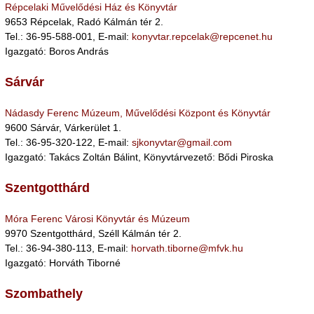
Répcelaki Művelődési Ház és Könyvtár
9653 Répcelak, Radó Kálmán tér 2.
Tel.: 36-95-588-001, E-mail:
konyvtar.repcelak@repcenet.hu
Igazgató: Boros András
Sárvár
Nádasdy Ferenc Múzeum, Művelődési Központ és Könyvtár
9600 Sárvár, Várkerület 1.
Tel.: 36-95-320-122, E-mail:
sjkonyvtar@gmail.com
Igazgató: Takács Zoltán Bálint, Könyvtárvezető: Bődi Piroska
Szentgotthárd
Móra Ferenc Városi Könyvtár és Múzeum
9970 Szentgotthárd, Széll Kálmán tér 2.
Tel.: 36-94-380-113, E-mail:
horvath.tiborne@mfvk.hu
Igazgató: Horváth Tiborné
Szombathely