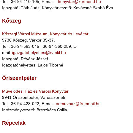
Tel.: 36-94-410-105, E-mail:
konyvtar@kormend.hu
Igazgató: Tóth Judit, Könyvtárvezető: Kovácsné Szabó Éva
Kőszeg
Kőszegi Városi Múzeum, Könyvtár és Levéltár
9730 Kőszeg, Várkör 35-37.
Tel.: 36-94-563-045 ; 36-94-360-259, E-
mail:
igazgatohelyettes@kvmkl.hu
Igazgató: Révész József
Igazgatóhelyettes: Lajos Tiborné
Őriszentpéter
Művelődési Ház és Városi Könyvtár
9941 Őriszentpéter, Városszer 55.
Tel.: 36-94-428-022, E-mail:
orimuvhaz@freemail.hu
Intézményvezető: Breszkócs Csilla
Répcelak