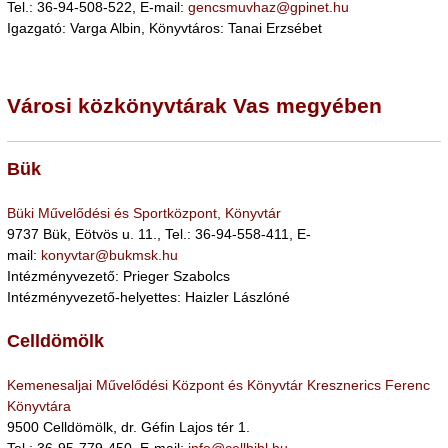
Tel.: 36-94-508-522, E-mail:
gencsmuvhaz@gpinet.hu
Igazgató: Varga Albin, Könyvtáros: Tanai Erzsébet
Városi közkönyvtárak Vas megyében
Bük
Büki Művelődési és Sportközpont, Könyvtár
9737 Bük, Eötvös u. 11., Tel.: 36-94-558-411, E-
mail:
konyvtar@bukmsk.hu
Intézményvezető: Prieger Szabolcs
Intézményvezető-helyettes: Haizler Lászlóné
Celldömölk
Kemenesaljai Művelődési Központ és Könyvtár Kresznerics Ferenc
Könyvtára
9500 Celldömölk, dr. Géfin Lajos tér 1.