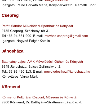
Tel.: 36-95-779-450, E-mail:
info@cellbibl.hu
Igazgató: Pálné Horváth Mária, Könyvtárvezető: Németh Tibor
Csepreg
Petőfi Sándor Művelődési-Sportház és Könyvtár
9735 Csepreg, Széchenyi tér 31.
Tel.: 36-94-351-900, E-mail:
muvhaz.csepreg@gmail.com
Igazgató: Nagyné Polgár Katalin
Jánosháza
Batthyány Lajos ÁMK Művelődési Otthon és Könyvtár
9545 Jánosháza, Bajcsy-Zsilinszky u. 2.
Tel.: 36-95-450-113, E-mail:
muvelodesihaz@janoshaza.hu
Könyvtáros: Varga Márk
Körmend
Körmendi Kulturális Központ, Múzeum és Könyvtár
9900 Körmend, Dr. Batthyány-Strattmann László u. 4.