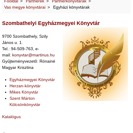
Főoldal
Partnerek
Partnerkönyvtárak
Vas megye könyvtárai
Egyházi könyvtárak
Szombathelyi Egyházmegyei Könyvtár
9700 Szombathely, Szily
János u. 1.
Tel.: 94-509-763, e-
mail:
konyvtar@martinus.hu
Gyűjteményvezetõ: Rónainé
Magyar Krisztina
Egyházmegyei Könyvtár
Herzan-könyvtár
Mikes Könyvtár
Szent Márton
Kölcsönkönyvtár
Katalógus