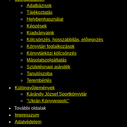
Adatbázisok
Tájékoztatás
Helybenhasználat
Képzések
Kiadványaink
Kölcsönzés, hosszabbítás, előjegyzés
Könyvtári foglalkozások
Könyvtárközi kölcsönzés
Másolatszolgáltatás
Születésnapi ajándék
Tanulószoba
Terembérlés
Különgyűjtemények
Kárándy József Sportkönyvtár
"Ukrán Könyvespolc"
További oldalak
Impresszum
Adatvédelem