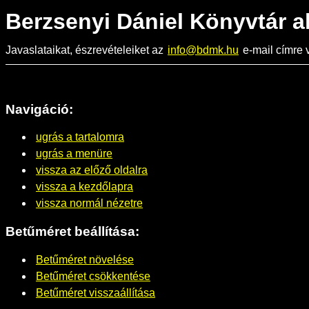
Berzsenyi Dániel Könyvtár a
Javaslataikat, észrevételeiket az
info@bdmk.hu
e-mail címre v
Navigáció:
ugrás a tartalomra
ugrás a menüre
vissza az előző oldalra
vissza a kezdőlapra
vissza normál nézetre
Betűméret beállítása:
Betűméret növelése
Betűméret csökkentése
Betűméret visszaállítása