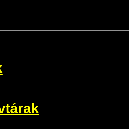
k
vtárak