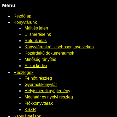
Menü
Kezdőlap
Könyvtárunk
Múlt és jelen
Elismeréseink
Rólunk írták
Könyvtárunkról kisebbségi nyelveken
Közérdekű dokumentumok
Minőségirányítás
Etikai kódex
Részlegek
Felnőtt részleg
Gyermekkönyvtár
Helyismereti gyűjtemény
Médiatár és nyelvi részleg
Fiókkönyvtárak
KSZR
Szolgáltatások