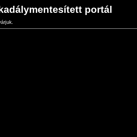
kadálymentesített portál
árjuk.