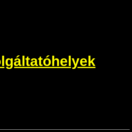
lgáltatóhelyek