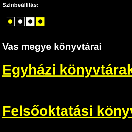
Színbeállítás:
Vas megye könyvtárai
Egyházi könyvtára
Felsőoktatási köny