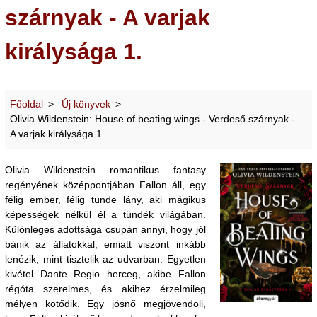
szárnyak - A varjak
királysága 1.
Főoldal
Új könyvek
Olivia Wildenstein: House of beating wings - Verdeső szárnyak -
A varjak királysága 1.
Olivia Wildenstein romantikus fantasy
regényének középpontjában Fallon áll, egy
félig ember, félig tünde lány, aki mágikus
képességek nélkül él a tündék világában.
Különleges adottsága csupán annyi, hogy jól
bánik az állatokkal, emiatt viszont inkább
lenézik, mint tisztelik az udvarban. Egyetlen
kivétel Dante Regio herceg, akibe Fallon
régóta szerelmes, és akihez érzelmileg
mélyen kötődik. Egy jósnő megjövendöli,