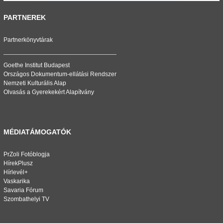
PARTNEREK
Partnerkönyvtárak
Goethe Institut Budapest
Országos Dokumentum-ellátási Rendszer
Nemzeti Kulturális Alap
Olvasás a Gyerekekért Alapítvány
MÉDIATÁMOGATÓK
PrZoli Fotóblogja
HírekPlusz
Hírlevél+
Vaskarika
Savaria Fórum
Szombathelyi TV