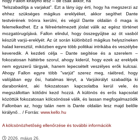
hogy Fallon királynő lesz – de csak akkor, ha
"felszabadítja a varjakat". Ezt a lány úgy érti, hogy ha megszerzi az
ehhez szükséges mágikus ereklyéket, akkor segíthet Dante
testvérének trónra kerülni, és végül Dante oldalán ő maga is
felemelkedhet. Ez a félreértelmezett jóslat válik az egész történet
mozgatórugójává. Fallon elindul, hogy összegyűjtse az öt vasból
készült varjú-ereklyét. Az út során különböző mágikus helyszíneken
halad keresztül, miközben egyre több politikai intrikába és veszélybe
keveredik. A kezdeti célja – Dante segítése és a szerelem –
fokozatosan háttérbe szorul, ahogy kiderül, hogy ezek az ereklyék
nem egyszerű tárgyak, hanem lepecsételt veszélyes erők kulcsai.
Ahogy Fallon egyre több "varjút" szerez meg, ráébred, hogy
valójában egy ősi, hatalmas lényt, a Varjúkirályt szabadítja ki
darabonként, aki fokozatosan kapcsolatba kerül vele, és
megszállottan kötődni kezd hozzá. A különös és erős kapcsolat
közöttük fokozatosan kölcsönössé válik, és lassan megfogalmazódik
Fallonban az, hogy talán nem is Dante oldalán lesz majd belőle
királynő... / Forrás:
www.kello.hu
A kölcsönözhetőség ellenőrzése és további információk
2026. május 26.