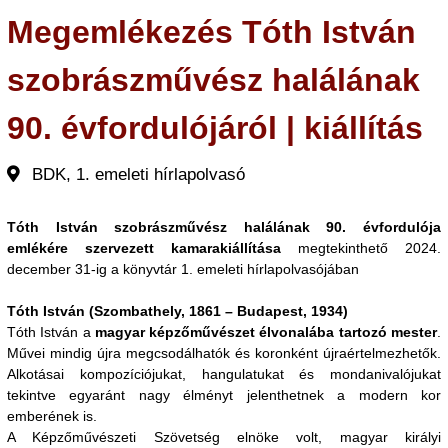
Megemlékezés Tóth István
szobrászművész halálának
90. évfordulójáról | kiállítás
BDK, 1. emeleti hírlapolvasó
Tóth István szobrászművész halálának 90. évfordulója
emlékére szervezett kamarakiállítása
megtekinthető 2024.
december 31-ig a könyvtár 1. emeleti hírlapolvasójában
Tóth István (Szombathely, 1861 – Budapest, 1934)
Tóth István a
magyar képzőművészet élvonalába tartozó mester
.
Művei mindig újra megcsodálhatók és koronként újraértelmezhetők.
Alkotásai kompozíciójukat, hangulatukat és mondanivalójukat
tekintve egyaránt nagy élményt jelenthetnek a modern kor
emberének is.
A Képzőművészeti Szövetség elnöke volt, magyar királyi