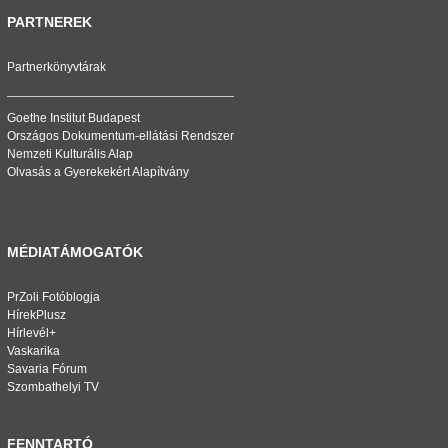
PARTNEREK
Partnerkönyvtárak
Goethe Institut Budapest
Országos Dokumentum-ellátási Rendszer
Nemzeti Kulturális Alap
Olvasás a Gyerekekért Alapítvány
MÉDIATÁMOGATÓK
PrZoli Fotóblogja
HírekPlusz
Hírlevél+
Vaskarika
Savaria Fórum
Szombathelyi TV
FENNTARTÓ