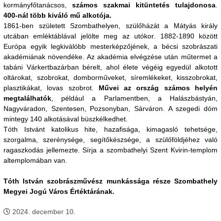
kormányfőtanácsos,
számos szakmai kitüntetés tulajdonosa
.
400-nál több kiváló mű alkotója.
1861-ben született Szombathelyen, szülőházát a Mátyás király
utcában emléktáblával jelölte meg az utókor. 1882-1890 között
Európa egyik legkiválóbb mesterképzőjének, a bécsi szobrászati
akadémiának növendéke. Az akadémia elvégzése után műtermet a
tabáni Várkertbazárban bérelt, ahol élete végéig egyedül alkotott
oltárokat, szobrokat, domborműveket, síremlékeket, kisszobrokat,
plasztikákat, lovas szobrot.
Művei az ország számos helyén
megtalálhatók
, például a Parlamentben, a Halászbástyán,
Nagyváradon, Szentesen, Pozsonyban, Sárváron. A szegedi dóm
mintegy 140 alkotásával büszkélkedhet.
Tóth Istvánt katolikus hite, hazafisága, kimagasló tehetsége,
szorgalma, szerénysége, segítőkészsége, a szülőföldjéhez való
ragaszkodás jellemezte. Sírja a szombathelyi Szent Kvirin-templom
altemplomában van.
Tóth István szobrászművész munkássága része Szombathely
Megyei Jogú Város Értéktárának.
2024. december 10.