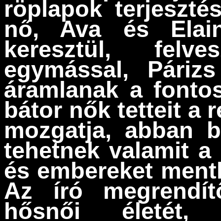
röplapok terjeszté
nő, Ava és Elai
keresztül, felv
egymással, Páriz
áramlanak a fontos
bátor nők tetteit a
mozgatja, abban b
tehetnek valamit a
és embereket ment
Az író megrendí
hősnői életét, 