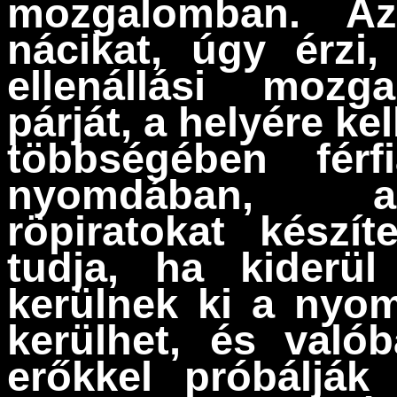
mozgalomban. Az
nácikat, úgy érzi,
ellenállási mozg
párját, a helyére ke
többségében férf
nyomdában, ah
röpiratokat készí
tudja, ha kiderül
kerülnek ki a nyom
kerülhet, és val
erőkkel próbálják 