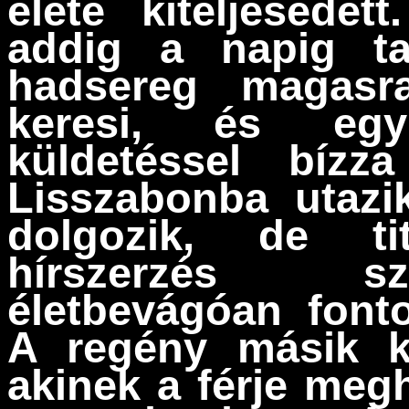
élete kiteljesede
addig a napig ta
hadsereg magasr
keresi, és egy 
küldetéssel bíz
Lisszabonba utazi
dolgozik, de ti
hírszerzés s
életbevágóan fonto
A regény másik ku
akinek a férje megha