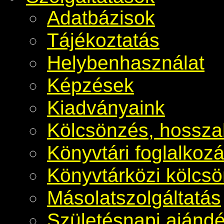
Adatbázisok
Tájékoztatás
Helybenhasználat
Képzések
Kiadványaink
Kölcsönzés, hosszab
Könyvtári foglalkoz
Könyvtárközi kölcs
Másolatszolgáltatás
Születésnapi ajánd