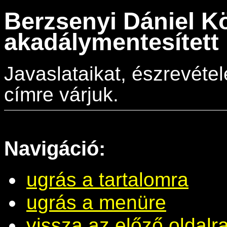
Berzsenyi Dániel K
akadálymentesített 
Javaslataikat, észrevéte
címre várjuk.
Navigáció:
ugrás a tartalomra
ugrás a menüre
vissza az előző oldalr