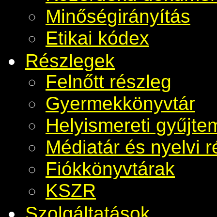
Minőségirányítás
Etikai kódex
Részlegek
Felnőtt részleg
Gyermekkönyvtár
Helyismereti gyűjt
Médiatár és nyelvi r
Fiókkönyvtárak
KSZR
Szolgáltatások