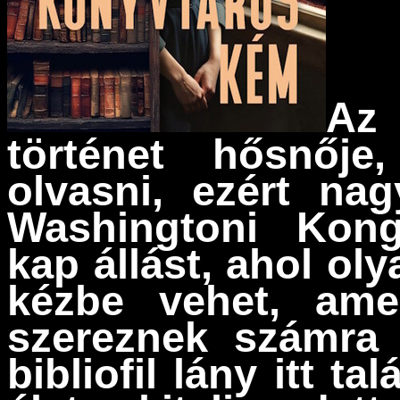
Az
történet hősnője
olvasni, ezért na
Washingtoni Kong
kap állást, ahol ol
kézbe vehet, ame
szereznek számra
bibliofil lány itt t