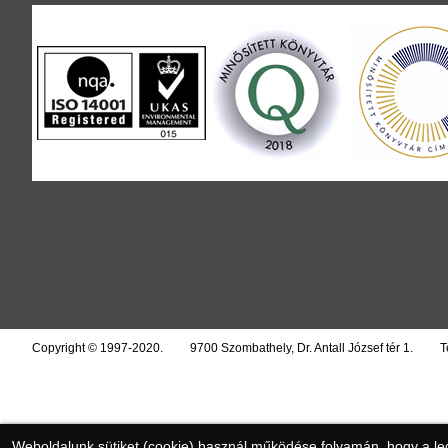
Copyright © 1997-2020.
9700 Szombathely, Dr. Antall József tér 1.
T
Weboldalunk sütiket (cookie) használ működése folyamán, hogy a legj