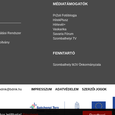
MÉDIATÁMOGATÓK
PrZoli Fotóblogja
HírekPlusz
Hírlevél+
Vaskarika
átási Rendszer
Savaria Fórum
Szombathelyi TV
pítvány
FENNTARTÓ
Szombathely MJV Önkormányzata
bdmk@bdmk.hu
IMPRESSZUM
ADATVÉDELEM
SZERZŐI JOGOK
r letilthatja!
Részletek...