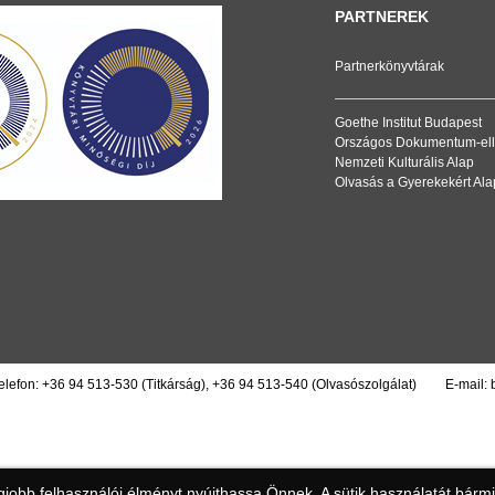
PARTNEREK
Partnerkönyvtárak
Goethe Institut Budapest
Országos Dokumentum-ell
Nemzeti Kulturális Alap
Olvasás a Gyerekekért Ala
elefon:
+36 94 513-530
(Titkárság),
+36 94 513-540
(Olvasószolgálat)
E-mail:
obb felhasználói élményt nyújthassa Önnek. A sütik használatát bármiko