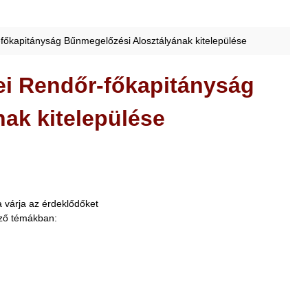
főkapitányság Bűnmegelőzési Alosztályának kitelepülése
ei Rendőr-főkapitányság
ak kitelepülése
 várja az érdeklődőket
kező témákban: