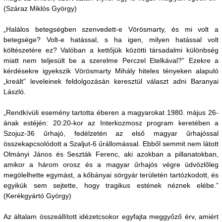
(Száraz Miklós György)
„Halálos betegségben szenvedett-e Vörösmarty, és mi volt a
betegsége? Volt-e hatással, s ha igen, milyen hatással volt
költészetére ez? Valóban a kettőjük közötti társadalmi különbség
miatt nem teljesült be a szerelme Perczel Etelkával?” Ezekre a
kérdésekre igyekszik Vörösmarty Mihály hiteles tényeken alapuló
„kreált” leveleinek feldolgozásán keresztül választ adni Baranyai
László.
„Rendkívüli esemény tartotta éberen a magyarokat 1980. május 26-
ának estéjén: 20:20-kor az Interkozmosz program keretében a
Szojuz-36 űrhajó, fedélzetén az első magyar űrhajóssal
összekapcsolódott a Szaljut-6 űrállomással. Ebből semmit nem látott
Olmányi János és Seszták Ferenc, aki azokban a pillanatokban,
amikor a három orosz és a magyar űrhajós végre üdvözlőleg
megölelhette egymást, a kőbányai sörgyár területén tartózkodott, és
egyikük sem sejtette, hogy tragikus estének néznek elébe.”
(Kerékgyártó György)
Az általam összeállított idézetcsokor egyfajta meggyőző érv, amiért