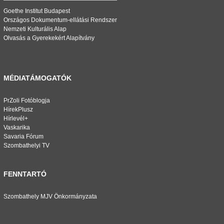
Goethe Institut Budapest
Országos Dokumentum-ellátási Rendszer
Nemzeti Kulturális Alap
Olvasás a Gyerekekért Alapítvány
MÉDIATÁMOGATÓK
PrZoli Fotóblogja
HírekPlusz
Hírlevél+
Vaskarika
Savaria Fórum
Szombathelyi TV
FENNTARTÓ
Szombathely MJV Önkormányzata