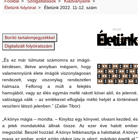
Főoldal
Szolgáltatások
Kiadványaink
Életünk folyóirat
Életünk 2022. 11-12. szám
„És ez már túlmutat számomra az imágó-
kérdésen, illetve annyiban mégsem, hogy
valamennyiünk élete imágók viszonylagosan
rendezett, vagy viszonylag rendezetlen
halmaza. Felforog a múlt a felejtés
hamujából, vagy az élés egymás mellé rakott kövei alól, és jelenné,
valósággá válik – az emlékezet elfoglalja méltó helyét a történéseit
veszíteni látszó jelenben.” (Zalán Tibor)
„A könyv mágia – mondta. – Kinyitsz egy könyvet, olvasni kezded, és
a jelek mondatokká állnak össze. Az ezer éve halott ember
megszólal. Beszél hozzád. A könyv feltámasztja a halottakat. A könyv
maga az ember, ezért aztán olykor úgy is végzi: máglyán égetik el.”