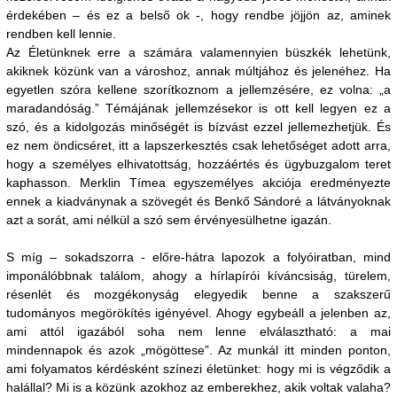
érdekében – és ez a belső ok -, hogy rendbe jöjjön az, aminek
rendben kell lennie.
Az Életünknek erre a számára valamennyien büszkék lehetünk,
akiknek közünk van a városhoz, annak múltjához és jelenéhez. Ha
egyetlen szóra kellene szorítkoznom a jellemzésére, ez volna: „a
maradandóság.” Témájának jellemzésekor is ott kell legyen ez a
szó, és a kidolgozás minőségét is bízvást ezzel jellemezhetjük. És
ez nem öndicséret, itt a lapszerkesztés csak lehetőséget adott arra,
hogy a személyes elhivatottság, hozzáértés és ügybuzgalom teret
kaphasson. Merklin Tímea egyszemélyes akciója eredményezte
ennek a kiadványnak a szövegét és Benkő Sándoré a látványoknak
azt a sorát, ami nélkül a szó sem érvényesülhetne igazán.
S míg – sokadszorra - előre-hátra lapozok a folyóiratban, mind
imponálóbbnak találom, ahogy a hírlapírói kíváncsiság, türelem,
résenlét és mozgékonyság elegyedik benne a szakszerű
tudományos megörökítés igényével. Ahogy egybeáll a jelenben az,
ami attól igazából soha nem lenne elválasztható: a mai
mindennapok és azok „mögöttese”. Az munkál itt minden ponton,
ami folyamatos kérdésként színezi életünket: hogy mi is végződik a
halállal? Mi is a közünk azokhoz az emberekhez, akik voltak valaha?