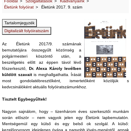
Főoldal
Szolgáltatások
Kiadványaink
Életünk folyóirat
Életünk 2017. 9. szám
Az Életünk 2017/9. számának
bemutatójára összegyűlt közönség a
polgármesteri köszöntő után, a
beszélgetés előtt az éppen távol lévő
főszerkesztő,
Dr. Alexa Károly levélben
küldött szavait
is meghallgathatta. Írását
most gondolatébresztőként, ismertetőként közöljük s
kedvcsinálóként aktuális folyóiratszámunkhoz.
Tisztelt Egybegyűltek!
Nagyon sajnálom, hogy – tizenhárom éves szerkesztői munkám
során először – nem vagyok jelen egy Életünk lapbemutatón.
Mentségemül egy külső és egy belső ok szolgál. A külső:
kezelőorvosom ideiglenes óvása a nagyobb jövés-menéstől, annak