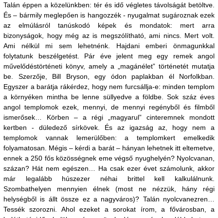
Talán éppen a közelünkben: tér és idő végletes távolságát betöltve.
És – bármily meglepően is hangozzék - nyugalmat sugároznak ezek
az elmúlásról tanúskodó képek és mondatok: mert arra
bizonyságok, hogy még az is megszólítható, ami nincs. Mert volt.
Ami nélkül mi sem lehetnénk. Hajdani emberi önmagunkkal
folytatunk beszélgetést. Pár éve jelent meg egy remek angol
művelődéstörténeti könyv, amely a „magánélet” történetét mutatja
be. Szerzője, Bill Bryson, egy ódon paplakban él Norfolkban.
Egyszer a barátja rákérdez, hogy nem furcsállja-e: minden templom
a környéken mintha be lenne süllyedve a földbe. Sok száz éves
angol templomok ezek, mennyi, de mennyi regényből és filmből
ismerősek… Körben – a régi „magyarul” cinteremnek mondott
kertben - düledező sírkövek. És az igazság az, hogy nem a
templomok vannak lemerülőben: a templomkert emelkedik
folyamatosan. Mégis – kérdi a barát – hányan lehetnek itt eltemetve,
ennek a 250 fős közösségnek eme végső nyughelyén? Nyolcvanan,
százan? Hát nem egészen… Ha csak ezer évet számolunk, akkor
már legalább húszezer néhai brittel kell kalkulálnunk.
Szombathelyen mennyien élnek (most ne nézzük, hány régi
helységből is állt össze ez a nagyváros)? Talán nyolcvanezren…
Tessék szorozni. Ahol ezeket a sorokat írom, a fővárosban, a