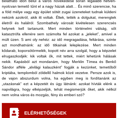
belátható időn belül a város növekedése során legalább hetven-
nyolcvan temető tűnt el a nagy házak alatt… És minő szerencse, ha
a föld mélye vagy egy épület sötét zugai üzeneteket tudnak küldeni
nekünk azokról, akik itt voltak. Éltek, tették a dolgukat, merengtek
életről és halálról. Szombathely városát kivételesen szerencsés
helynek kell tartanunk. Mert minden történelmi válság, sőt
katasztrófa ellenére sem számolta fel azokat a „jeleket”, amivel a
múlt üzen. S ami oly nehéz: az idő megragadása, feltárása, szinte
azt mondhatnánk: az idő titkainak leleplezése. Mert minden
kődarab, koporsótörmelék, kopott név arra szolgál, hogy a képzelet
elrugaszkodjék: kik voltak ők, mit tettek, miért lehetünk hálásak
nekik. Kapásból azt mondanám, hogy Merklin Tímea és Benkő
Sándor afféle „alvilági kalauzként” fogják a kezünket, temetőből
kriptába, templomból zöldellő halmok közé vezetve. Persze azok is,
de vajon abszurdum volna, ha egyben meg is fordítanánk az
„utazásnak” ezt a képzetét és úgy látnánk: azokat hívták elénk a
napvilágra, hogy elképzeljük, tehát megismerjük őket, akik nélkül
nem volna város és mozgás, fény és emberi szó?
ELÉRHETŐSÉGEK