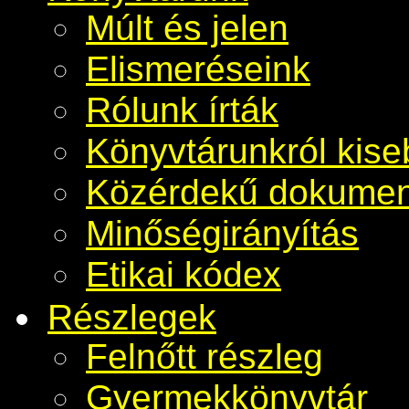
Múlt és jelen
Elismeréseink
Rólunk írták
Könyvtárunkról kis
Közérdekű dokume
Minőségirányítás
Etikai kódex
Részlegek
Felnőtt részleg
Gyermekkönyvtár