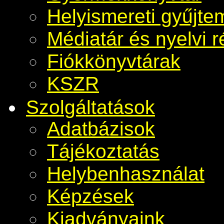
Helyismereti gyűjt
Médiatár és nyelvi r
Fiókkönyvtárak
KSZR
Szolgáltatások
Adatbázisok
Tájékoztatás
Helybenhasználat
Képzések
Kiadványaink