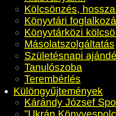
Kölcsönzés, hosszab
Könyvtári foglalkoz
Könyvtárközi kölcs
Másolatszolgáltatás
Születésnapi ajánd
Tanulószoba
Terembérlés
Különgyűjtemények
Kárándy József Spo
"Ukrán Könyvespolc