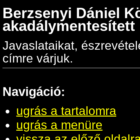
Berzsenyi Dániel K
akadálymentesített 
Javaslataikat, észrevéte
címre várjuk.
Navigáció:
ugrás a tartalomra
ugrás a menüre
vissza az előző oldalr