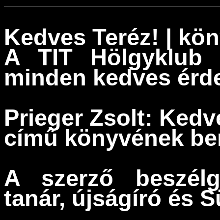
Kedves Teréz! | kö
A
TIT Hölgyklu
minden kedves érd
Prieger Zsolt:
Kedve
című könyvének be
A szerző beszélg
tanár, újságíró és
S