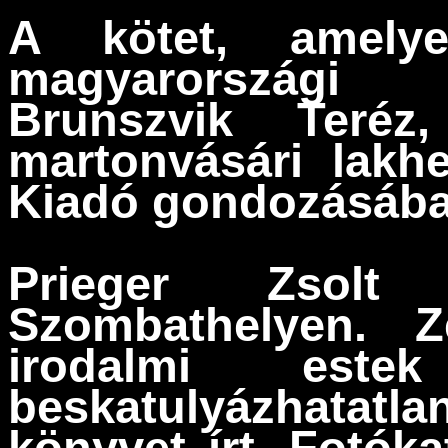
A kötet, amely
magyarországi 
Brunszvik Teréz
martonvásári lakhe
Kiadó gondozásában
Prieger Zsolt 
Szombathelyen. Z
irodalmi estek
beskatulyázhatatl
könyvet írt. Fotókat