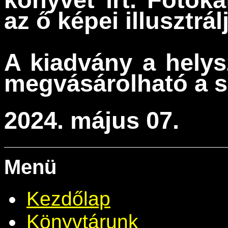
az ő képei illusztrál
A kiadvány a hely
megvásárolható a s
2024. május 07.
Menü
Kezdőlap
Könyvtárunk