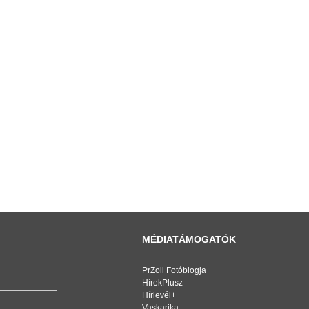
MÉDIATÁMOGATÓK
PrZoli Fotóblogja
HírekPlusz
Hírlevél+
Vaskarika