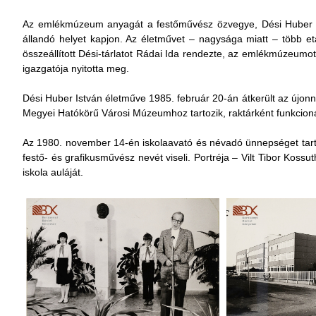
Az emlékmúzeum anyagát a festőművész özvegye, Dési Huber I
állandó helyet kapjon. Az életművet – nagysága miatt – több e
összeállított Dési-tárlatot Rádai Ida rendezte, az emlékmúzeumot
igazgatója nyitotta meg.
Dési Huber István életműve 1985. február 20-án átkerült az újon
Megyei Hatókörű Városi Múzeumhoz tartozik, raktárként funkcioná
Az 1980. november 14-én iskolaavató és névadó ünnepséget tarto
festő- és grafikusművész nevét viseli. Portréja – Vilt Tibor Kossu
iskola auláját.