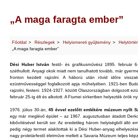
„A maga faragta ember”
Főoldal
Részlegek
Helyismereti gyűjtemény
Helytörtén
„A maga faragta ember”
Dési Huber István
festő- és grafikusművész 1895. február 6
széthullott. Anyagi okok miatt nem tanulhatott tovább, már gyerme
fronton kezdett rajzolni. A háború után rövid időre vissza
ezüstművességgel foglalkozott apja műhelyében. 1921-ben Budap
rajzolni, festeni. 1924-1927. között Olaszországban dolgozott ez
február 25-ig élt és alkotott. A Fiumei sírkertben helyezték örök 
1976. július 30-án,
45 évvel ezelőtt emlékére múzeum nyílt 
egy már meglévő épület – az 1967. augusztusban átadott Derkov
kibővítésével került sor. Az eredetileg három helyiségből álló em
pedig négy termet alakítottak ki a Dési Huber-anyag elhelyezés
nagy proletárfestő életműve mellett a Savaria Múzeum teljes képz