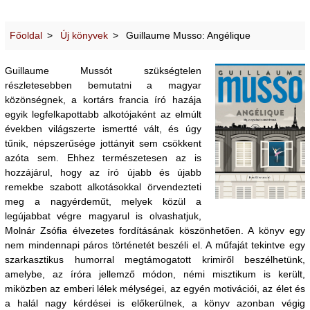
Főoldal
Új könyvek
Guillaume Musso: Angélique
Guillaume Mussót szükségtelen
részletesebben bemutatni a magyar
közönségnek, a kortárs francia író hazája
egyik legfelkapottabb alkotójaként az elmúlt
években világszerte ismertté vált, és úgy
tűnik, népszerűsége jottányit sem csökkent
azóta sem. Ehhez természetesen az is
hozzájárul, hogy az író újabb és újabb
remekbe szabott alkotásokkal örvendezteti
meg a nagyérdeműt, melyek közül a
legújabbat végre magyarul is olvashatjuk,
Molnár Zsófia élvezetes fordításának köszönhetően. A könyv egy
nem mindennapi páros történetét beszéli el. A műfaját tekintve egy
szarkasztikus humorral megtámogatott krimiről beszélhetünk,
amelybe, az íróra jellemző módon, némi misztikum is került,
miközben az emberi lélek mélységei, az egyén motivációi, az élet és
a halál nagy kérdései is előkerülnek, a könyv azonban végig