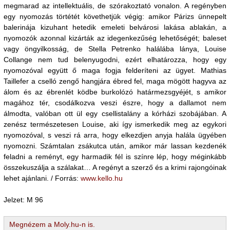
megmarad az intellektuális, de szórakoztató vonalon. A regényben
egy nyomozás törtétét követhetjük végig: amikor Párizs ünnepelt
balerinája kizuhant hetedik emeleti belvárosi lakása ablakán, a
nyomozók azonnal kizárták az idegenkezűség lehetőségét; baleset
vagy öngyilkosság, de Stella Petrenko halálába lánya, Louise
Collange nem tud belenyugodni, ezért elhatározza, hogy egy
nyomozóval együtt ő maga fogja felderíteni az ügyet. Mathias
Taillefer a cselló zengő hangjára ébred fel, maga mögött hagyva az
álom és az ébrenlét ködbe burkolózó határmezsgyéjét, s amikor
magához tér, csodálkozva veszi észre, hogy a dallamot nem
álmodta, valóban ott ül egy csellistalány a kórházi szobájában. A
zenész természetesen Louise, aki így ismerkedik meg az egykori
nyomozóval, s veszi rá arra, hogy elkezdjen anyja halála ügyében
nyomozni. Számtalan zsákutca után, amikor már lassan kezdenék
feladni a reményt, egy harmadik fél is színre lép, hogy méginkább
összekuszálja a szálakat… A regényt a szerző és a krimi rajongóinak
lehet ajánlani. / Forrás:
www.kello.hu
Jelzet: M 96
Megnézem a Moly.hu-n is.