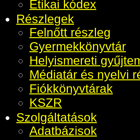
Etikai kódex
Részlegek
Felnőtt részleg
Gyermekkönyvtár
Helyismereti gyűjt
Médiatár és nyelvi r
Fiókkönyvtárak
KSZR
Szolgáltatások
Adatbázisok