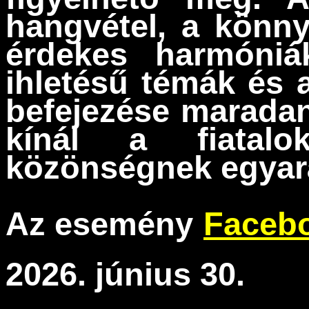
hangvétel, a könny
érdekes harmóniá
ihletésű témák és 
befejezése maradan
kínál a fiatal
közönségnek egyar
Az esemény
Facebo
2026. június 30.