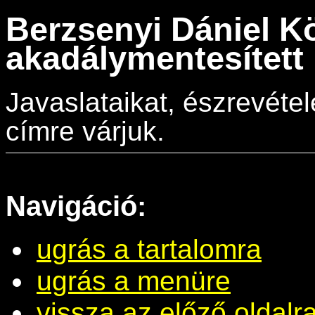
Berzsenyi Dániel K
akadálymentesített 
Javaslataikat, észrevéte
címre várjuk.
Navigáció:
ugrás a tartalomra
ugrás a menüre
vissza az előző oldalr