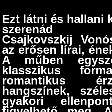
Ezt látni és hallani 
szerenád
Csajkovszkij Vonós
az erősen lírai, éne
A műben egysze
klasszikus for
romantikus ér
hangszínek, szél
gyakori ellenpon
figyelhető meg. A