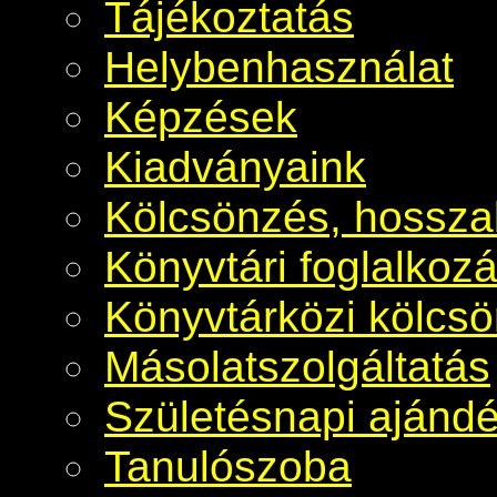
Tájékoztatás
Helybenhasználat
Képzések
Kiadványaink
Kölcsönzés, hosszab
Könyvtári foglalkoz
Könyvtárközi kölcs
Másolatszolgáltatás
Születésnapi ajánd
Tanulószoba