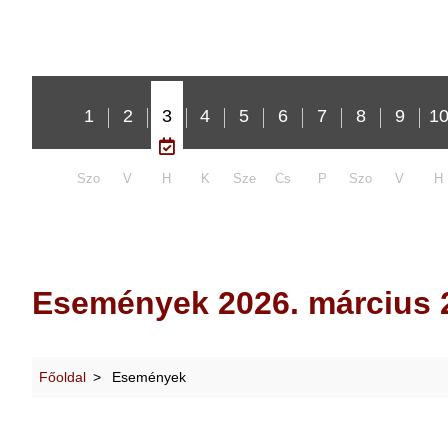
1
2
3
4
5
6
7
8
9
1
Szo
V
H
K
Sze
Cs
P
Szo
V
H
Események 2026. március 
Főoldal
Események