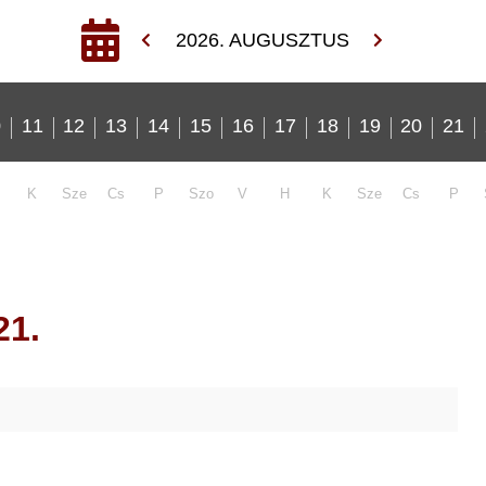
2026. AUGUSZTUS
0
11
12
13
14
15
16
17
18
19
20
21
K
Sze
Cs
P
Szo
V
H
K
Sze
Cs
P
21.