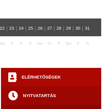
22
23
24
25
26
27
28
29
30
31
Szo
V
H
K
Sze
Cs
P
Szo
V
H
ELÉRHETŐSÉGEK
NYITVATARTÁS