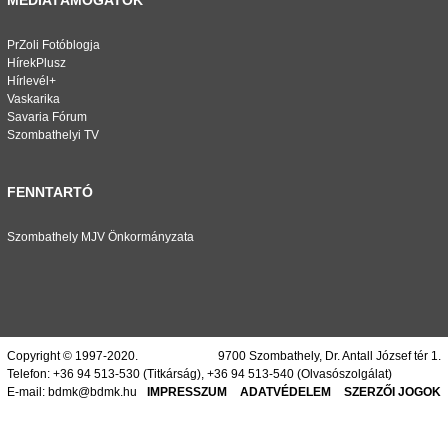
MÉDIATÁMOGATÓK
PrZoli Fotóblogja
HírekPlusz
Hírlevél+
Vaskarika
Savaria Fórum
Szombathelyi TV
FENNTARTÓ
Szombathely MJV Önkormányzata
Copyright © 1997-2020.
9700 Szombathely, Dr. Antall József tér 1.
Telefon:
+36 94 513-530
(Titkárság),
+36 94 513-540
(Olvasószolgálat)
E-mail:
bdmk@bdmk.hu
IMPRESSZUM
ADATVÉDELEM
SZERZŐI JOGOK