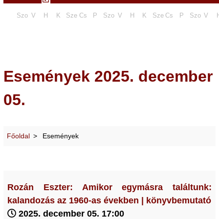
Szo
V
H
K
Sze
Cs
P
Szo
V
H
K
Sze
Cs
P
Szo
V
Események 2025. december
05.
Főoldal
Események
Rozán Eszter: Amikor egymásra találtunk:
kalandozás az 1960-as években | könyvbemutató
2025. december 05. 17:00