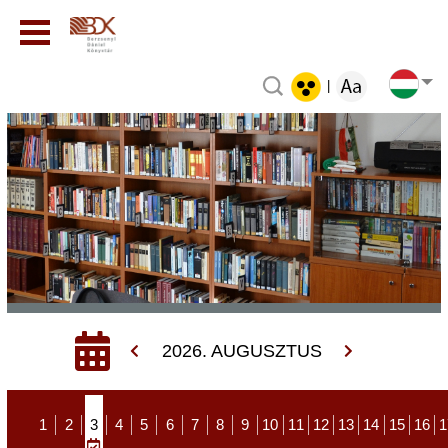
|
2026. AUGUSZTUS
1
2
3
4
5
6
7
8
9
10
11
12
13
14
15
16
1