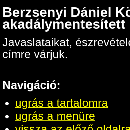
Berzsenyi Dániel K
akadálymentesített 
Javaslataikat, észrevéte
címre várjuk.
Navigáció:
ugrás a tartalomra
ugrás a menüre
vissza az előző oldalr