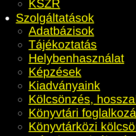
KSZR
Szolgáltatások
Adatbázisok
Tájékoztatás
Helybenhasználat
Képzések
Kiadványaink
Kölcsönzés, hosszab
Könyvtári foglalkoz
Könyvtárközi kölcs