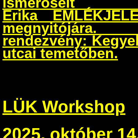
ismer
Erika
EMLÉKJE
megnyitó
rendezvény:
Kegyel
utcai temetőben.
LÜK Workshop
2025. október 14