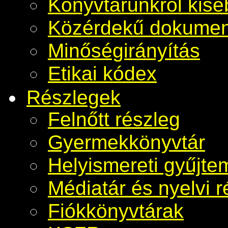
Könyvtárunkról kis
Közérdekű dokume
Minőségirányítás
Etikai kódex
Részlegek
Felnőtt részleg
Gyermekkönyvtár
Helyismereti gyűjt
Médiatár és nyelvi r
Fiókkönyvtárak