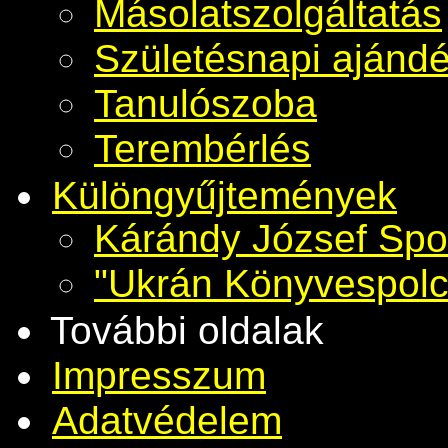
Másolatszolgáltatás
Születésnapi ajánd
Tanulószoba
Terembérlés
Különgyűjtemények
Kárándy József Spo
"Ukrán Könyvespolc
További oldalak
Impresszum
Adatvédelem