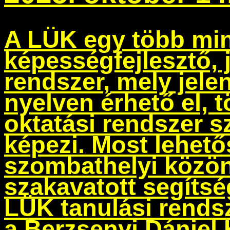
A
LÜK
egy több min
képességfejlesztő, 
rendszer
, mely jele
nyelven érhető el, 
oktatási rendszer s
képezi. Most lehető
szombathelyi közön
szakavatott segíts
LÜK tanulási rendsz
a Berzsenyi Dániel