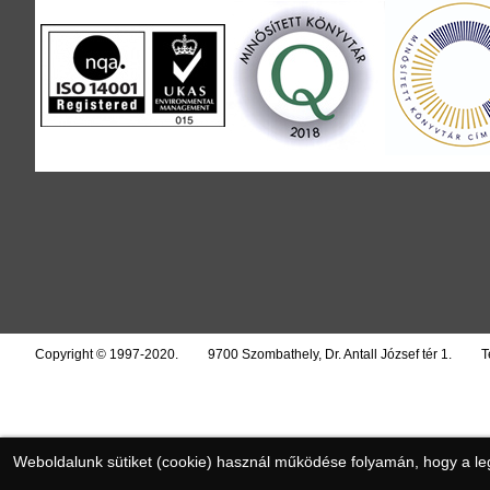
Copyright © 1997-2020.
9700 Szombathely, Dr. Antall József tér 1.
T
Weboldalunk sütiket (cookie) használ működése folyamán, hogy a legj