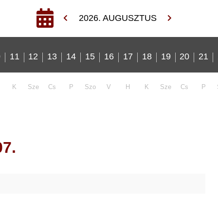
2026. AUGUSZTUS
0
11
12
13
14
15
16
17
18
19
20
21
K
Sze
Cs
P
Szo
V
H
K
Sze
Cs
P
7.