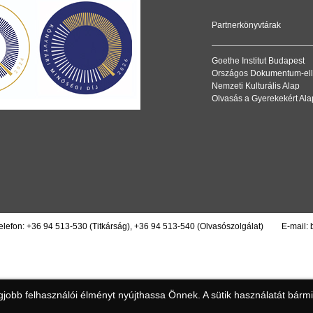
Partnerkönyvtárak
Goethe Institut Budapest
Országos Dokumentum-ell
Nemzeti Kulturális Alap
Olvasás a Gyerekekért Ala
elefon:
+36 94 513-530
(Titkárság),
+36 94 513-540
(Olvasószolgálat)
E-mail:
obb felhasználói élményt nyújthassa Önnek. A sütik használatát bármiko