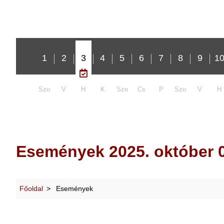
1
2
3
4
5
6
7
8
9
1
Szo
V
H
K
Sze
Cs
P
Szo
V
H
Események 2025. október 0
Főoldal
Események