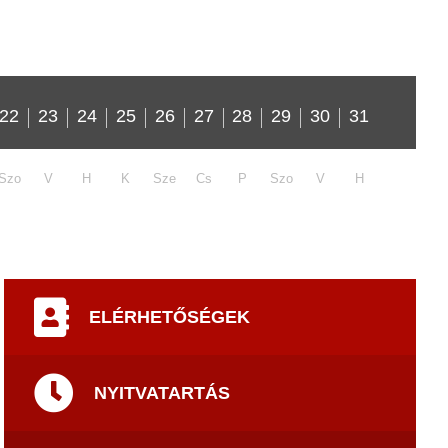
22
23
24
25
26
27
28
29
30
31
Szo
V
H
K
Sze
Cs
P
Szo
V
H
ELÉRHETŐSÉGEK
NYITVATARTÁS