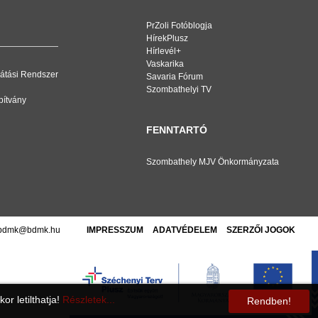
PrZoli Fotóblogja
HírekPlusz
Hírlevél+
Vaskarika
átási Rendszer
Savaria Fórum
Szombathelyi TV
pítvány
FENNTARTÓ
Szombathely MJV Önkormányzata
bdmk@bdmk.hu
IMPRESSZUM
ADATVÉDELEM
SZERZŐI JOGOK
r letilthatja!
Részletek...
Rendben!