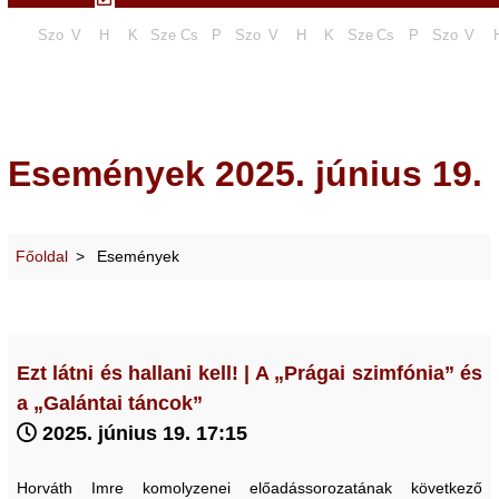
Szo
V
H
K
Sze
Cs
P
Szo
V
H
K
Sze
Cs
P
Szo
V
Események 2025. június 19.
Főoldal
Események
Ezt látni és hallani kell! | A „Prágai szimfónia” és
a „Galántai táncok”
2025. június 19. 17:15
Horváth Imre komolyzenei előadássorozatának következő