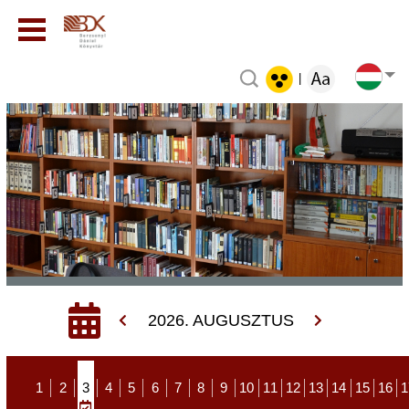
|
2026. AUGUSZTUS
1
2
3
4
5
6
7
8
9
10
11
12
13
14
15
16
1