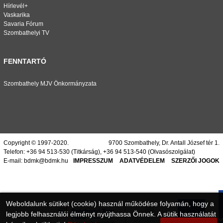
Hírlevél+
Vaskarika
Savaria Fórum
Szombathelyi TV
FENNTARTÓ
Szombathely MJV Önkormányzata
Copyright © 1997-2020.
9700 Szombathely, Dr. Antall József tér 1.
Telefon:
+36 94 513-530
(Titkárság),
+36 94 513-540
(Olvasószolgálat)
E-mail:
bdmk@bdmk.hu
IMPRESSZUM
ADATVÉDELEM
SZERZŐI JOGOK
Weboldalunk sütiket (cookie) használ működése folyamán, hogy a
legjobb felhasználói élményt nyújthassa Önnek. A sütik használatát