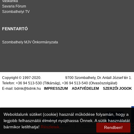
Vaskarika
Savaria Fórum
Szombathelyi TV
FENNTARTÓ
Szombathely MJV Önkormányzata
Copyright © 1997-2020.
9700 Szombathely, Dr. Antall József tér 1.
Telefon:
+36 94 513-530
(Titkárság),
+36 94 513-540
(Olvasószolgálat)
E-mail:
bdmk@bdmk.hu
IMPRESSZUM
ADATVÉDELEM
SZERZŐI JOGOK
Weboldalunk sütiket (cookie) használ működése folyamán, hogy a
legjobb felhasználói élményt nyújthassa Önnek. A sütik használatát
bármikor letilthatja!
Részletek...
Rendben!