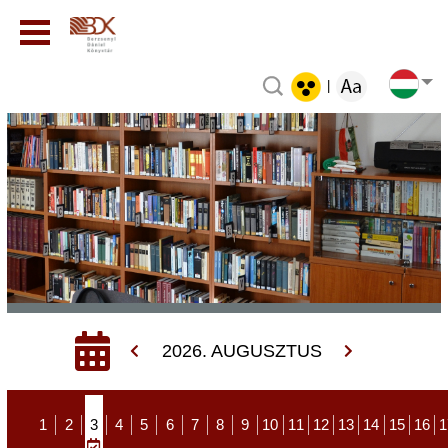
|
2026. AUGUSZTUS
1
2
3
4
5
6
7
8
9
10
11
12
13
14
15
16
1