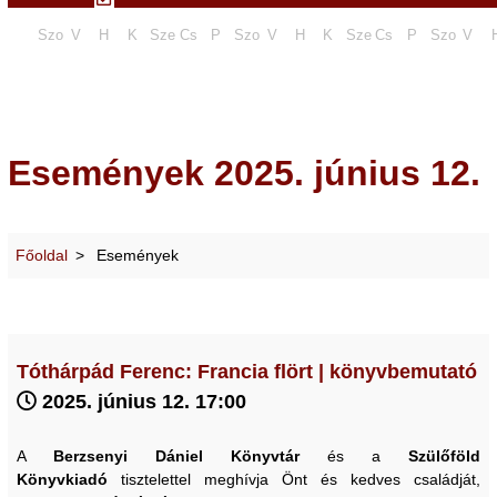
Szo
V
H
K
Sze
Cs
P
Szo
V
H
K
Sze
Cs
P
Szo
V
Események 2025. június 12.
Főoldal
Események
Tóthárpád Ferenc: Francia flört | könyvbemutató
2025. június 12. 17:00
A
Berzsenyi Dániel Könyvtár
és a
Szülőföld
Könyvkiadó
tisztelettel meghívja Önt és kedves családját,