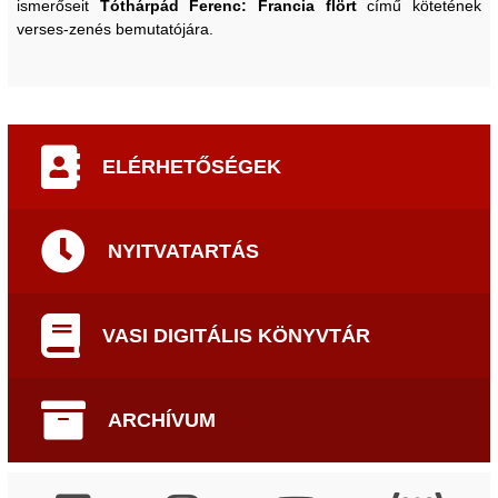
ismerőseit
Tóthárpád Ferenc: Francia flört
című kötetének
verses-zenés bemutatójára.
ELÉRHETŐSÉGEK
NYITVATARTÁS
VASI DIGITÁLIS KÖNYVTÁR
ARCHÍVUM