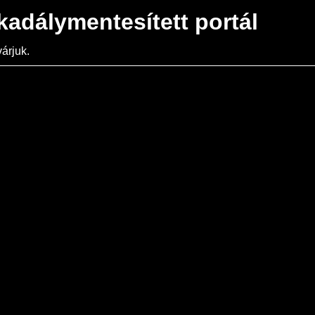
kadálymentesített portál
árjuk.