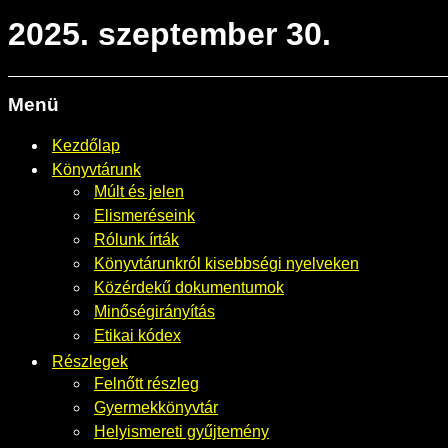
2025. szeptember 30.
Menü
Kezdőlap
Könyvtárunk
Múlt és jelen
Elismeréseink
Rólunk írták
Könyvtárunkról kisebbségi nyelveken
Közérdekű dokumentumok
Minőségirányítás
Etikai kódex
Részlegek
Felnőtt részleg
Gyermekkönyvtár
Helyismereti gyűjtemény