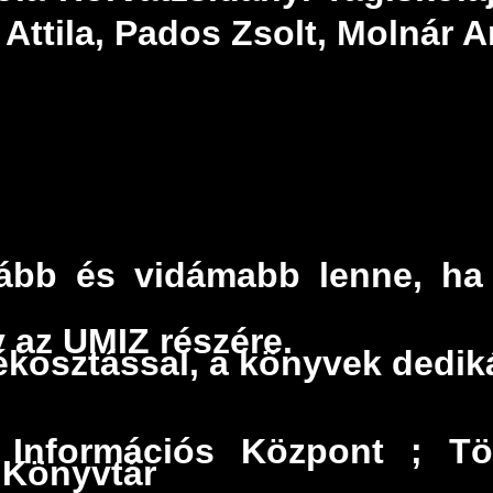
Attila, Pados Zsolt, Molnár 
bb és vidámabb lenne, ha 
az UMIZ részére.
kosztással, a könyvek dediká
Információs Központ ; Tö
l Könyvtár