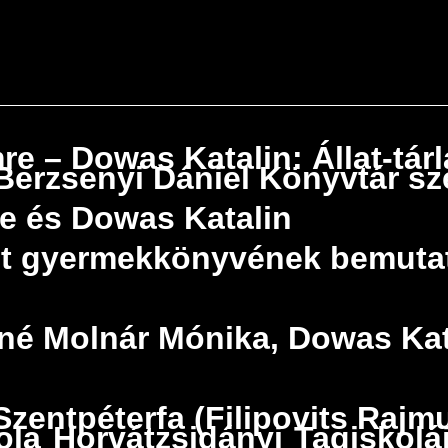
re – Dowas Katalin: Állat-tár
erzsenyi Dániel Könyvtár sz
re és Dowas Katalin
trált gyermekkönyvének bemuta
hné Molnár Mónika, Dowas Kat
zentpéterfa (Filipovits Rajm
ola Horvátzsidányi Tagiskol