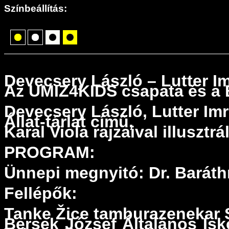
Színbeállítás:
Devecsery László – Lutter Im
Az UMIZ4KIDS csapata és a B
Devecsery László, Lutter Im
Állat-tárlat című,
Karal Viola rajzaival illusz
PROGRAM:
Ünnepi megnyitó: Dr. Barát
Fellépők:
Tanke Žice tamburazenekar S
Bersek József Általános Isk