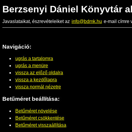
Berzsenyi Dániel Könyvtár a
Javaslataikat, észrevételeiket az
info@bdmk.hu
e-mail címre v
Navigáció:
ugrás a tartalomra
ugrás a menüre
vissza az előző oldalra
vissza a kezdőlapra
vissza normál nézetre
Betűméret beállítása:
Betűméret növelése
Betűméret csökkentése
Betűméret visszaállítása