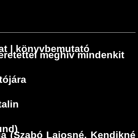
lat | könyvbemutató
eretettel meghív mindenkit
tójára
alin
und)
ája (Szabó Lajosné, Kendikné