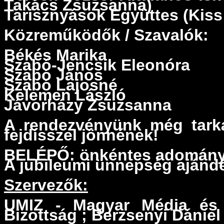
Takács Zsuzsanna)
Tarisznyások Együttes (Kiss 
Közreműködők / Szavalók:
Békés Marika
Szabó-Jencsik Eleonóra
Szabó János
Szabó Lajosné
Kelemen László
Jávorházy Zsuzsanna
A rendezvényünk még tarká
fejdísszel jönnének!
BELÉPŐ: önkéntes adomány 
A jubileumi ünnepség ajándé
Szervezők:
UMIZ -
Magyar Média és 
Bizottság ; Berzsenyi Dánie