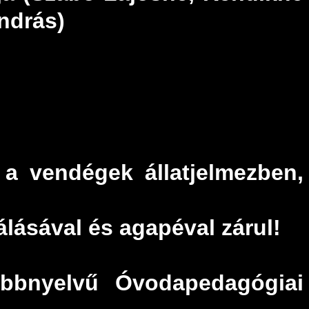
András)
a vendégek állatjelmezben,
lásával és agapéval zárul!
bbnyelvű Óvodapedagógiai