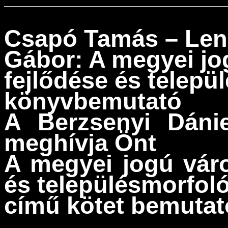
Csapó Tamás – Len
Gábor: A megyei jo
fejlődése és telepü
könyvbemutató
A Berzsenyi Dániel
meghívja Önt
A megyei jogú váro
és településmorfoló
című kötet bemutat