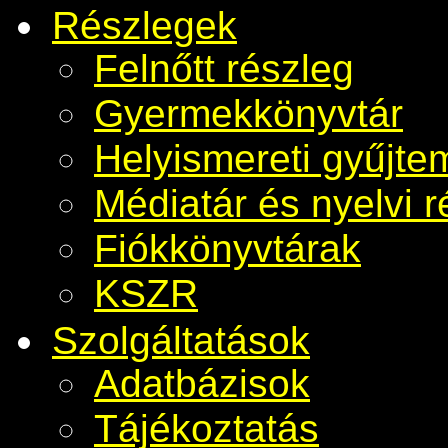
Részlegek
Felnőtt részleg
Gyermekkönyvtár
Helyismereti gyűjt
Médiatár és nyelvi r
Fiókkönyvtárak
KSZR
Szolgáltatások
Adatbázisok
Tájékoztatás