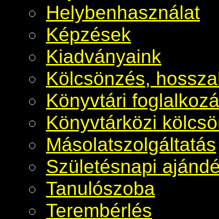
Helybenhasználat
Képzések
Kiadványaink
Kölcsönzés, hosszab
Könyvtári foglalkoz
Könyvtárközi kölcs
Másolatszolgáltatás
Születésnapi ajánd
Tanulószoba
Terembérlés