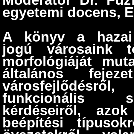
egyetemi docens,
A könyv a hazai
jogú városaink tö
morfológiáját mut
általános fejez
városfejlődésrő
funkcionális s
kérdéseiről, azo
beépítési típusok