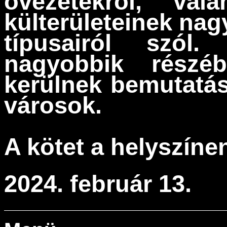
övezetekről, va
külterületeinek nag
típusairól szól
nagyobbik részé
kerülnek bemutatás
városok.
A kötet a helyszín
2024. február 13.