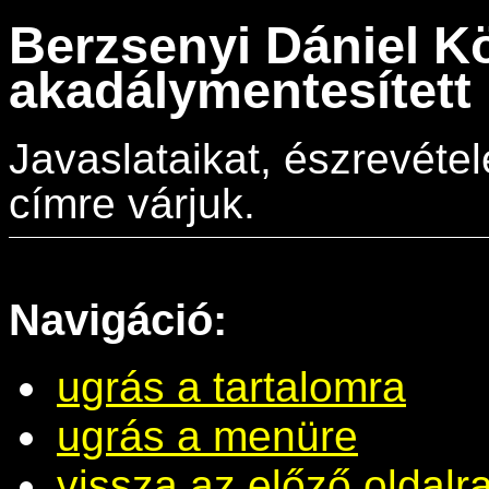
Berzsenyi Dániel K
akadálymentesített 
Javaslataikat, észrevéte
címre várjuk.
Navigáció:
ugrás a tartalomra
ugrás a menüre
vissza az előző oldalr