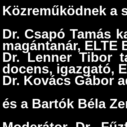
Közreműködnek a s
Dr. Csapó Tamás
k
magántanár, ELTE
Dr. Lenner Tibor
t
docens, igazgató,
Dr. Kovács Gábor
a
és a Bartók Béla Z
Moderátor
Dr. Fű