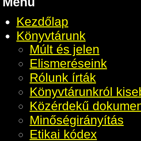
Menü
Kezdőlap
Könyvtárunk
Múlt és jelen
Elismeréseink
Rólunk írták
Könyvtárunkról kis
Közérdekű dokume
Minőségirányítás
Etikai kódex