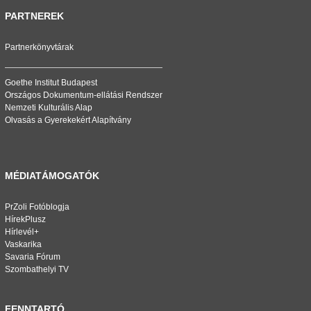
PARTNEREK
Partnerkönyvtárak
Goethe Institut Budapest
Országos Dokumentum-ellátási Rendszer
Nemzeti Kulturális Alap
Olvasás a Gyerekekért Alapítvány
MÉDIATÁMOGATÓK
PrZoli Fotóblogja
HírekPlusz
Hírlevél+
Vaskarika
Savaria Fórum
Szombathelyi TV
FENNTARTÓ