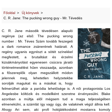
Főoldal
Új könyvek
C. R. Jane: The pucking wrong guy - Mr. Tévedés
C. R. Jane második tévedésen alapuló
regénye (az első: The pucking wrong
number : Mr. Téves Szám tovább feszegeti
a dark romance zsánerének határait. A
regény ugyanis egyrészt a sötét színekkel
megfestett, a brutalitást és érzelmi
kizsákmányolást egyenesen csúcsra járató
történetmesélést hűen visszaadja, azonban
a főszereplők olyan megszállott módon
jelennek meg, lehetetlen helyzetekbe
sorolják magukat és a másikat is, hogy
felmerülhet akár a paródia lehetősége is. A női protagonista Los
Angelesbe költözik és modellként szeretne érvényesülni. Blake
azonban a múltja elől mégsem tud a maga teljességében
elmenekülni, a számlát így vagy úgy, de valakinek végül állnia kell.
Ahogy Ari sem, aki profi hokijátékosként mostanra komoly