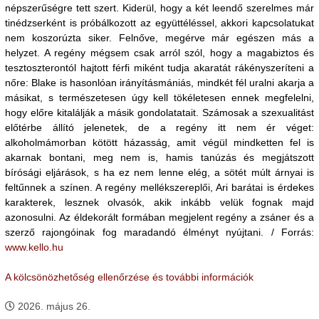
népszerűségre tett szert. Kiderül, hogy a két leendő szerelmes már
tinédzserként is próbálkozott az együttéléssel, akkori kapcsolatukat
nem koszorúzta siker. Felnőve, megérve már egészen más a
helyzet. A regény mégsem csak arról szól, hogy a magabiztos és
tesztoszterontól hajtott férfi miként tudja akaratát rákényszeríteni a
nőre: Blake is hasonlóan irányításmániás, mindkét fél uralni akarja a
másikat, s természetesen úgy kell tökéletesen ennek megfelelni,
hogy előre kitalálják a másik gondolatatait. Számosak a szexualitást
előtérbe állító jelenetek, de a regény itt nem ér véget:
alkoholmámorban kötött házasság, amit végül mindketten fel is
akarnak bontani, meg nem is, hamis tanúzás és megjátszott
bírósági eljárások, s ha ez nem lenne elég, a sötét múlt árnyai is
feltűnnek a színen. A regény mellékszereplői, Ari barátai is érdekes
karakterek, lesznek olvasók, akik inkább velük fognak majd
azonosulni. Az éldekorált formában megjelent regény a zsáner és a
szerző rajongóinak fog maradandó élményt nyújtani. / Forrás:
www.kello.hu
A kölcsönözhetőség ellenőrzése és további információk
2026. május 26.