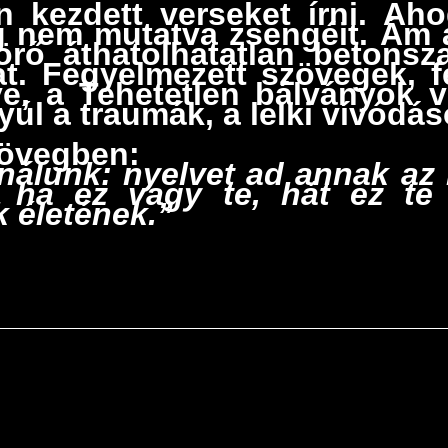
n kezdett verseket írni. Aho
 nem mutatva zsengéit. Ám a 
törő
áthatolhatatlan betonsz
kat. Fegyelmezett szövegek, 
ye, a
Tehetetlen bálványok
ve
úl a traumák, a lelki vívódá
szövegben:
nálunk: nyelvet ad annak az 
 ha ez vagy te, hát ez te 
 életének.”