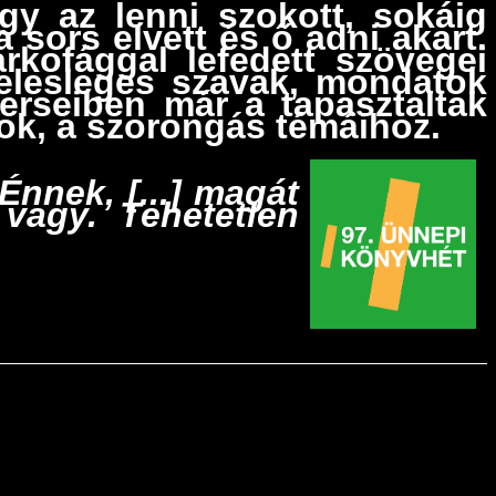
gy az lenni szokott, sokáig
sors elvett és ő adni akart.
arkofággal lefedett szövegei
felesleges szavak, mondatok
rseiben már a tapasztaltak
sok, a szorongás témáihoz.
Énnek, [...] magát
vagy. Tehetetlen