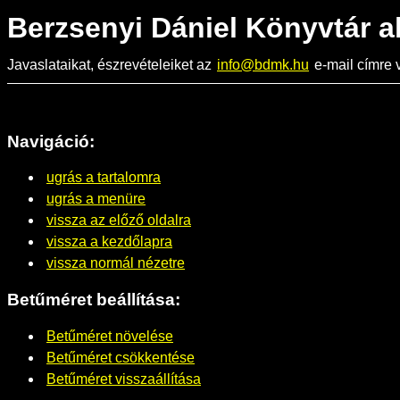
Berzsenyi Dániel Könyvtár a
Javaslataikat, észrevételeiket az
info@bdmk.hu
e-mail címre v
Navigáció:
ugrás a tartalomra
ugrás a menüre
vissza az előző oldalra
vissza a kezdőlapra
vissza normál nézetre
Betűméret beállítása:
Betűméret növelése
Betűméret csökkentése
Betűméret visszaállítása