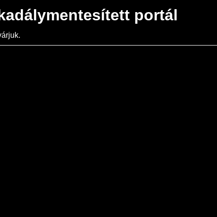
kadálymentesített portál
árjuk.