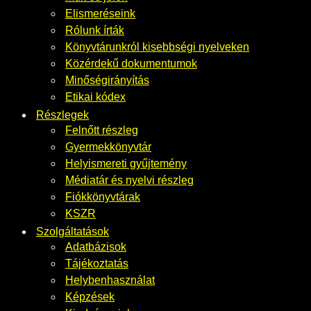
Elismeréseink
Rólunk írták
Könyvtárunkról kisebbségi nyelveken
Közérdekű dokumentumok
Minőségirányítás
Etikai kódex
Részlegek
Felnőtt részleg
Gyermekkönyvtár
Helyismereti gyűjtemény
Médiatár és nyelvi részleg
Fiókkönyvtárak
KSZR
Szolgáltatások
Adatbázisok
Tájékoztatás
Helybenhasználat
Képzések