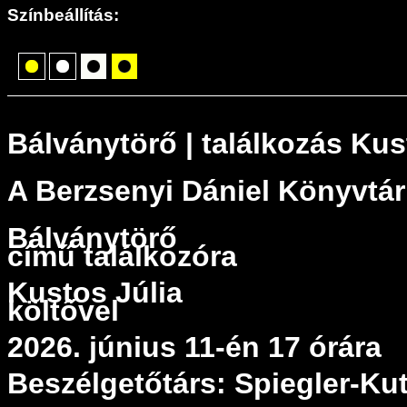
Színbeállítás:
Bálványtörő | találkozás Kus
A Berzsenyi Dániel Könyvtár
Bálványtörő
című találkozóra
Kustos Júlia
költővel
2026. június 11-én 17 órára
Beszélgetőtárs: Spiegler-Kut