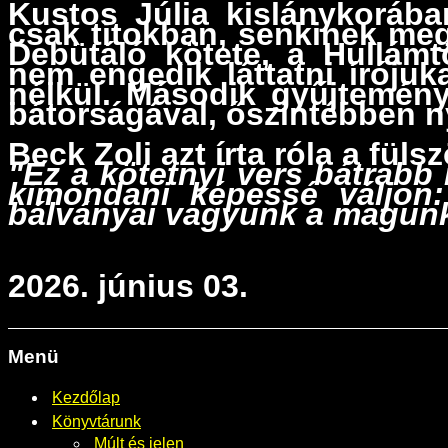
Kustos Júlia kislánykorába
csak titokban, senkinek meg
Debütáló kötete, a
Hullám
nem engedik láttatni íróju
nélkül. Második gyűjtemén
bátorságával, őszintébben ny
Beck Zoli azt írta róla a fül
"Ez a kötetnyi vers bátrabb 
kimondani képessé váljon:
bálványai vagyunk a magunk
2026. június 03.
Menü
Kezdőlap
Könyvtárunk
Múlt és jelen