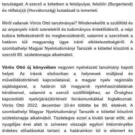
tanulságait. A szerző a kötetben a felsőpulyai, felsőőri (Burgenland)
és rétfalu(s)i (Horvátország) kutatásait is ismerteti.
Miről vallanak Vörös Ottó tanulmányai? Mindenekelőtt a szülőföld és
az anyanyelv iránti szeretetről és tudományos érdeklődésről, a népi
kultúra felfedezéséről és megbecsüléséről, valamint a szerzőnek a
határon túli magyarság ügye iránti elkötelezettségéről. A
szombathelyi Magyar Nyelvtudományi Tanszék e kötettel köszönti a
szerzőt 80. születésnapja alkalmából.
Vörös Ottó új könyvében
negyven nyelvészeti tanulmány kapott
helyet. Az írások elsősorban a helynevek múltjával és
művelődéstörténeti kapcsolataival, a magyar nyelv regionális
sajátságaival, a határon túli magyarok nyelvhasználatának
kérdéseivel, valamint a szerző szülőföldjéhez, az Őrséghez
kapcsolódó nyelv(járás)történeti forrásmunkákkal foglalkoznak.
Vörös Ottó 2022. december 10-én töltötte be 80. életévét. A
szombathelyi Magyar Nyelvtudományi Tanszék e kötettel köszönti
születésnapja alkalmából. Tisztelegve ezzel a kiváló tanár előtt, aki
nyugdíjas évei alatt is szívesen visszajár egykori intézményébe
érdekes előadásokat tartani; a határainkon túl is elismert és