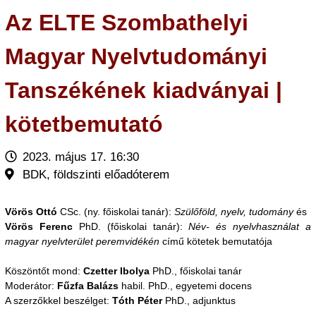
Az ELTE Szombathelyi
Magyar Nyelvtudományi
Tanszékének kiadványai |
kötetbemutató
2023. május 17. 16:30
BDK, földszinti előadóterem
Vörös Ottó
CSc. (ny. főiskolai tanár):
Szülőföld, nyelv, tudomány
és
Vörös Ferenc
PhD. (főiskolai tanár):
Név- és nyelvhasználat a
magyar nyelvterület peremvidékén
című kötetek bemutatója
Köszöntőt mond:
Czetter Ibolya
PhD., főiskolai tanár
Moderátor:
Fűzfa Balázs
habil. PhD., egyetemi docens
A szerzőkkel beszélget:
Tóth Péter
PhD., adjunktus