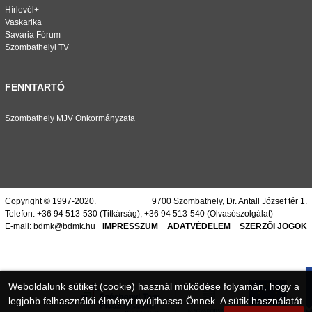
Hírlevél+
Vaskarika
Savaria Fórum
Szombathelyi TV
FENNTARTÓ
Szombathely MJV Önkormányzata
Copyright © 1997-2020.
9700 Szombathely, Dr. Antall József tér 1.
Telefon:
+36 94 513-530
(Titkárság),
+36 94 513-540
(Olvasószolgálat)
E-mail:
bdmk@bdmk.hu
IMPRESSZUM
ADATVÉDELEM
SZERZŐI JOGOK
Weboldalunk sütiket (cookie) használ működése folyamán, hogy a
legjobb felhasználói élményt nyújthassa Önnek. A sütik használatát