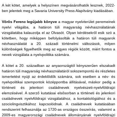
A két kötet, amelyek a helyszínen megvásárolhatók lesznek, 2022-
ben jelentek meg a Savaria University Press Alapítvány kiadásában.
Vörös Ferenc legújabb könyve
a magyar nyelvterület peremeinek
nyelvi világába, a határon túli magyarság névhasználatának
vizsgálatába kalauzolja el az Olvasót. Olyan kérdésekről esik szó a
kötetben, hogy miképpen befolyásolták a határon túli magyarok
névhasználatát a 20. századi történelmi változások, milyen
különbségek figyelhetők meg az egyes régiók között, miért fontos a
nevek vizsgálata a nyelvpolitika számára.
A kötet a 20. században az anyaországtól kényszerűen elszakadt
határon túli magyarság névhasználatáról sokszempontú és részletes
ismertetést nyújt az érdeklődők számára, sok esetben a név- és
nyelvpolitikai szempontok középpontba állításával, máskor pedig a
történeti és jelenkori családnevek nyelvészeti-nyelvföldrajzi
elemzésével. A szerző kutatásai elsősorban a történeti és jelenkori
családnevek nyelvföldrajzi vizsgálatához, a kontaktológiához és a
szociolingvisztikához kapcsolódnak. A családnevek kutatásában
rendszerint felhasználja az 1720-as országos összeírás, valamint a
2009-es magyarországi családnevek állományának nyelvföldrajzi