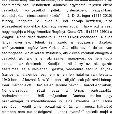
szerelméről szól. Mindketten különcök, egymástól teljesen eltérő
családból, környezetből jöttek: „ízlésükben, vágyaikban,
életmódjukban nincs semmi közös”… J. D. Salinger (1919-2010)
félszeg, langaléta, 21 éves fiú írói pályája kezdetén, első
elbeszélését épp ekkor közli egy neves irodalmi lap – azt tervezi,
hogy megírja a Nagy Amerikai Regényt. Oona O’Neill (1925-1991) a
világhírű Nobel-díjas drámaíró, Eugene O’Neill csodaszép 16 éves
lánya: gyermeki, félénk és lázadó is egyszerre. Gazdag,
elkényeztetett: „egész New York a lábai előtt hever”, de tele van
szorongással. Apját keresi szüntelen, aki 2 éves korában elhagyta a
családot, akit alig ismer, aki szintén magányos, de nem tudja
kimutatni az érzelmeit… Kettőjük közöl Jerry az, aki igazán
szerelmes, és a valójában vigaszra, védelemre szoruló lánynak
(sajnos, a fiatalember ezt nem ismeri fel) hatalma van felette…
1940-ben találkoznak New York-ban, „idilljük” csak pár rövid hónap,
Pearl Harbor előtt. 1942 elején Jerome bevonul, harcol Angliában,
Németországban, részt vesz a D-nap partraszállási
hadműveleteiben, 1945 májusában Dachau mellett egy
Krankenláger felszabadításában is. Hős szeretne lenni Oona
szemében, végül annyi borzalmat él át, amit egész hátralévő
életében sem tud feldolgozni – „ezek nyomán” születik majd a