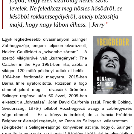
fogod, hogy ezek kizárólag neked szóló
levelek. Ne feledkezz meg hősies hősödről, se
későbbi rokkantsegélyéről, amely biztosítja
majd, hogy nagy lábon élhess. | Jerry
Egyik legkedvesebb olvasmányom Salinger
Zabhegyezője; engem teljesen elvarázsolt,
Holden Caulfieldet a „szívembe zártam”... A
szerző világhírűvé vált „kultregényét”: The
Catcher in the Rye 1951-ben írta, azóta a
világon 120 millió példányt adtak el belőle.
1964-ben fordították magyarra, 2015-ben
Barna Imre újrafordította, Rozsban a fogó
címmel jelent meg – olvasóink örömére.
Salinger regénye után 60 évvel, 2009-ben
elkészült a „folytatása”: John David California (szül. Fredrik Colting,
Svédország, 1976-) tollából Rozshegyező avagy a zabhegyezés
vége címmel… Ez a könyv is érdekel, de a francia Frédéric
Beigbeder életrajzi regényét, az Oona és Salinger-t választottam…
(Beigbeder is Salinger-rajongó: könyvében azt írja, hogy ő, Salinger
szerettette meg vele az olvasást.) A történet két fiatal beteljesületlen