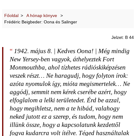
Főoldal
A hónap könyve
Frédéric Beigbeder: Oona és Salinger
Jelzet: B 44
1942. május 8. | Kedves Oona! | Még mindig
New Yersey-ben vagyok, áthelyeztek Fort
Monmouthba, ahol tízhetes rádióskiképzésen
veszek részt… Ne haragudj, hogy folyton írok:
azóta nyomulok így, mióta megismertelek… Ne
aggódj, semmit nem kérek cserébe azért, hogy
elfoglalom a lelki területedet. Érd be azzal,
hogy megihletsz, nem a te hibád, valahogy
neked jutott ez a szerep, és tudom, hogy nem
illünk össze, hogy a kapcsolatunk kezdettől
fogva kudarcra volt ítélve. Téged használtalak