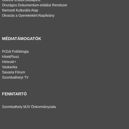
Goethe Institut Budapest
Országos Dokumentum-ellátási Rendszer
Nemzeti Kulturális Alap
Olvasás a Gyerekekért Alapítvány
MÉDIATÁMOGATÓK
PrZoli Fotóblogja
HírekPlusz
Hírlevél+
Vaskarika
Savaria Fórum
Szombathelyi TV
FENNTARTÓ
Szombathely MJV Önkormányzata