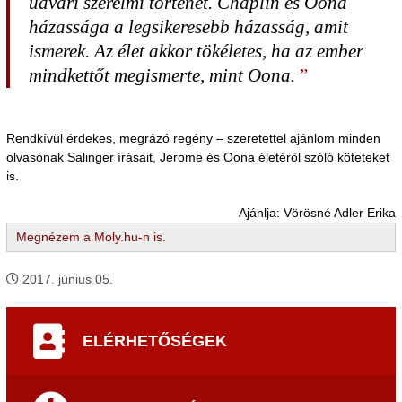
udvari szerelmi történet. Chaplin és Oona
házassága a legsikeresebb házasság, amit
ismerek. Az élet akkor tökéletes, ha az ember
mindkettőt megismerte, mint Oona.
Rendkívül érdekes, megrázó regény – szeretettel ajánlom minden
olvasónak Salinger írásait, Jerome és Oona életéről szóló köteteket
is.
Ajánlja: Vörösné Adler Erika
Megnézem a Moly.hu-n is.
2017. június 05.
ELÉRHETŐSÉGEK