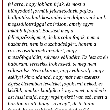
fel arra, hogy jobban írjak, és most a
hiányodból formált jelenlétednek, pajkos
hallgatásodnak köszönhetően dolgozom konok
megszállottsággal az íráson, amely egyre
inkább lefoglal. Bocsásd meg a
fellengzősségemet, de harcolni fogok, nem a
hazámért, nem is a szabadságért, hanem a
rózsás őszibarack arcodért, nagy
metszőfogaidért, selymes válladért. Ez lesz az én
háborúm: leveleket írok neked, te meg nem
válaszolsz. Nem akarom, hogy válaszolj: nagy
eséllyel kimondanád, hogy már nem szeretsz.
Egész életemben leveleket fogok írni neked, és
később, amikor kiadják a könyveimet, mindenki
azt hiszi majd, hogy regényekről van szó, mert a
borítón az áll, hogy „regény”, de te tudni