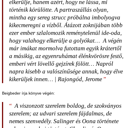
elkerülje, hanem azért, hogy ne lássa, mi
történik körülötte. A partraszállás olyan,
mintha egy sereg strucc próbálna imbolyogva
kikecmeregni a vízből. Átázott zoknijában több
ezer ember szlalomozik reménytelenül ide-oda,
hogy valahogy elkerülje a golyókat… A végén
már imákat mormolva futottam egyik krátertől
a másikig, az egyenruhámat élénkvörösre festő,
emberi vért lövellő gejzírek fölött… Napról
napra kisebb a valószínűsége annak, hogy élve
kikerüljek innen… | Rajongód, Jerome
Beigbeder írja könyve végén:
A viszonzott szerelem boldog, de szokványos
szerelem; az udvari szerelem fájdalmas, de
nemes szenvedély. Salinger és Oona története