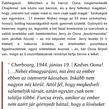
Zabhegyező… Miközben a fiú harcol, Oona megismerkedik
Chaplinnel: sok közös van bennük, és a lány felfedezi magában,
hogy „szeretni tud valaki mást is, nem csak saját magát.” Szükségük
van egymásra. 17 évesen férjhez megy az 53 éves színészhez,
hosszú, boldog házasságukból nyolc gyermek születik. Gyönyörű és
keserves regény ez, legszebb a két fiatal levelezése (a szerzőnek a
valódi levelekbe való betekintéshez Jerry és Oona „leszármazottai”
nem járultak hozzá) – az írói képzelet műve. Jerry levelei (ő ír
többet) a háborús őrületre, az értelmetlen pusztításra
figyelmeztetnek, egyre sötétebbek lesznek – és, bár Oona férjnél
van, mégis az ő viszontlátásának reménye tartja benne a lelket…
Cherbourg, 1944. június 19. | Kedves Oona!
| …Nehéz elmagyarázni, mit érez az ember
ebben az istenverte káoszban. Inkább nem
nagyon néz körül. Attól fél, hogy megkedveli
valamelyik társát, aztán egyszer csak nem
találja többé. Furcsa érzés, amikor az ember
nem azért jár görnyedt háttal, hogy a lövéseket