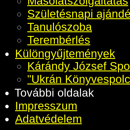
Másolatszolgáltatás
Születésnapi ajánd
Tanulószoba
Terembérlés
Különgyűjtemények
Kárándy József Spo
"Ukrán Könyvespolc
További oldalak
Impresszum
Adatvédelem