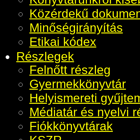
Közérdekű dokume
Minőségirányítás
Etikai kódex
Részlegek
Felnőtt részleg
Gyermekkönyvtár
Helyismereti gyűjt
Médiatár és nyelvi r
Fiókkönyvtárak