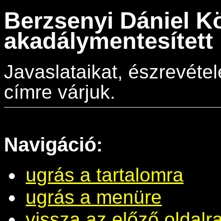
Berzsenyi Dániel K
akadálymentesített 
Javaslataikat, észrevéte
címre várjuk.
Navigáció:
ugrás a tartalomra
ugrás a menüre
vissza az előző oldalr