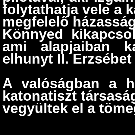
folytathatja vele a 
megfelelő házasság 
Könnyed kikapcsol
ami alapjaiban 
elhunyt II. Erzsébet
A valóságban a h
katonatiszt társas
vegyültek el a töm