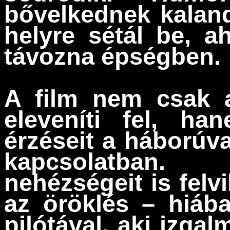
bővelkednek kaland
helyre sétál be, 
távozna épségben.
A film nem csak a
eleveníti fel, h
érzéseit a háborúval
kapcsolatban. 
nehézségeit is felvi
az öröklés – hiába
pilótával, aki izga