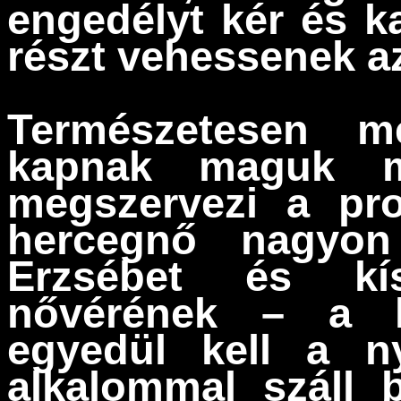
engedélyt kér és ka
részt vehessenek 
Természetesen me
kapnak maguk me
megszervezi a pr
hercegnő nagyon
Erzsébet és kís
nővérének – a l
egyedül kell a n
alkalommal száll 