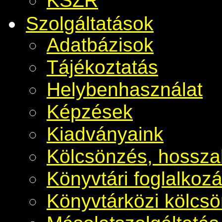
KSZR
Szolgáltatások
Adatbázisok
Tájékoztatás
Helybenhasználat
Képzések
Kiadványaink
Kölcsönzés, hosszab
Könyvtári foglalkoz
Könyvtárközi kölcs