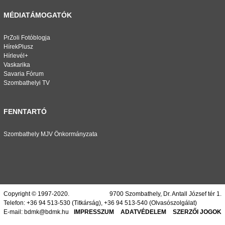
MÉDIATÁMOGATÓK
PrZoli Fotóblogja
HírekPlusz
Hírlevél+
Vaskarika
Savaria Fórum
Szombathelyi TV
FENNTARTÓ
Szombathely MJV Önkormányzata
Copyright © 1997-2020.
9700 Szombathely, Dr. Antall József tér 1.
Telefon:
+36 94 513-530
(Titkárság),
+36 94 513-540
(Olvasószolgálat)
E-mail:
bdmk@bdmk.hu
IMPRESSZUM
ADATVÉDELEM
SZERZŐI JOGOK