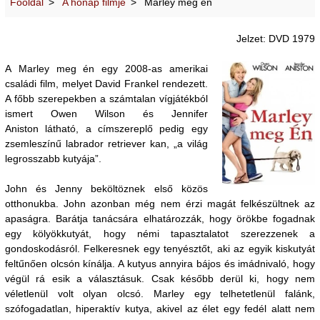
Főoldal
A hónap filmje
Marley meg én
Jelzet: DVD 1979
A Marley meg én egy 2008-as amerikai
családi film, melyet David Frankel rendezett.
A főbb szerepekben a számtalan vígjátékból
ismert Owen Wilson és Jennifer
Aniston látható, a címszereplő pedig egy
zsemleszínű labrador retriever kan, „a világ
legrosszabb kutyája”.
John és Jenny beköltöznek első közös
otthonukba. John azonban még nem érzi magát felkészültnek az
apaságra. Barátja tanácsára elhatározzák, hogy örökbe fogadnak
egy kölyökkutyát, hogy némi tapasztalatot szerezzenek a
gondoskodásról. Felkeresnek egy tenyésztőt, aki az egyik kiskutyát
feltűnően olcsón kínálja. A kutyus annyira bájos és imádnivaló, hogy
végül rá esik a választásuk. Csak később derül ki, hogy nem
véletlenül volt olyan olcsó. Marley egy telhetetlenül falánk,
szófogadatlan, hiperaktív kutya, akivel az élet egy fedél alatt nem