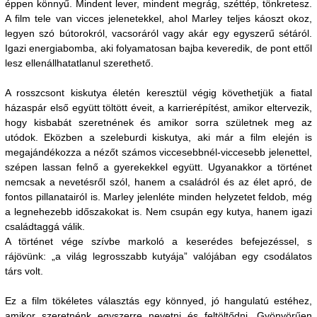
éppen könnyű. Mindent lever, mindent megrág, széttép, tönkretesz.
A film tele van vicces jelenetekkel, ahol Marley teljes káoszt okoz,
legyen szó bútorokról, vacsoráról vagy akár egy egyszerű sétáról.
Igazi energiabomba, aki folyamatosan bajba keveredik, de pont ettől
lesz ellenállhatatlanul szerethető.
A rosszcsont kiskutya életén keresztül végig követhetjük a fiatal
házaspár első együtt töltött éveit, a karrierépítést, amikor eltervezik,
hogy kisbabát szeretnének és amikor sorra születnek meg az
utódok. Eközben a szeleburdi kiskutya, aki már a film elején is
megajándékozza a nézőt számos viccesebbnél-viccesebb jelenettel,
szépen lassan felnő a gyerekekkel együtt. Ugyanakkor a történet
nemcsak a nevetésről szól, hanem a családról és az élet apró, de
fontos pillanatairól is. Marley jelenléte minden helyzetet feldob, még
a legnehezebb időszakokat is. Nem csupán egy kutya, hanem igazi
családtaggá válik.
A történet vége szívbe markoló a keserédes befejezéssel, s
rájövünk: „a világ legrosszabb kutyája” valójában egy csodálatos
társ volt.
Ez a film tökéletes választás egy könnyed, jó hangulatú estéhez,
amikor szeretnénk egyszerre nevetni és feltöltődni. Gyönyörűen