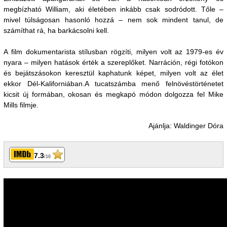
megbízható William, aki életében inkább csak sodródott. Tőle –
mivel túlságosan hasonló hozzá – nem sok mindent tanul, de
számíthat rá, ha barkácsolni kell.
A film dokumentarista stílusban rögzíti, milyen volt az 1979-es év
nyara – milyen hatások érték a szereplőket. Narráción, régi fotókon
és bejátszásokon keresztül kaphatunk képet, milyen volt az élet
ekkor Dél-Kaliforniában.A tucatszámba menő felnövéstörténetet
kicsit új formában, okosan és megkapó módon dolgozza fel Mike
Mills filmje.
Ajánlja: Waldinger Dóra
7.3
/10