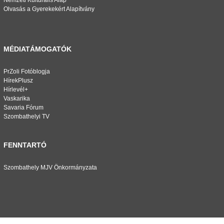
Nemzeti Kulturális Alap
Olvasás a Gyerekekért Alapítvány
MÉDIATÁMOGATÓK
PrZoli Fotóblogja
HírekPlusz
Hírlevél+
Vaskarika
Savaria Fórum
Szombathelyi TV
FENNTARTÓ
Szombathely MJV Önkormányzata