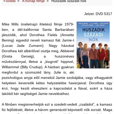
Főoldal
A hónap filmje
Huszadik századi nők
Jelzet: DVD 5317
Mike Mills önéletrajzi ihletésű filmje 1979-
ben, a dél-kaliforniai Santa Barbarában
játszódik, ahol Dorothea Fields (Annette
Bening) egyedül neveli kamasz fiát Jamie-t
(Lucas Jade Zumann). Nagy házukat
Dorothea két albérlővel osztja meg, Abbievel
(Greta Gerwig), a huszonéves
művészlánnyal, illetve a „kiugrott” hippivel,
Williammel (Billy Crudup). A házban gyakran
megfordul a szomszéd lány, Julie is, aki
pszichológus anyja elől menekül Jamie szobájába, vagy elhagyatott
helyeken keveredik kétes helyzetekbe haverjaival. Dorothea úgy
érzi, hogy kezdi elveszteni a kapcsolatot a fiával, ezért a háza
lakóitól kér segítséget Jamie neveléséhez.
A filmben megismerhetjük ezt a szedett-vedett „családot”, a kamasz
fiú fejlődését, illetve a három generációt képviselő nők sorsát. Maga