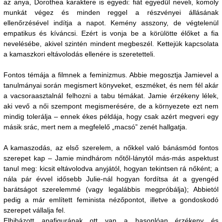
az anya, Dorothea karaktere is egyedi: fiát egyedül neveli, komoly
munkát végez és minden reggel a részvényei állásának
ellenőrzésével indítja a napot. Kemény asszony, de végtelenül
empatikus és kíváncsi. Ezért is vonja be a körülötte élőket a fia
nevelésébe, akivel szintén mindent megbeszél. Kettejük kapcsolata
a kamaszkori eltávolodás ellenére is szeretetteli.
Fontos témája a filmnek a feminizmus. Abbie megosztja Jamievel a
tanulmányai során megismert könyveket, eszméket, és nem fél akár
a vacsoraasztalnál felhozni a tabu témákat. Jamie érzékeny lélek,
aki vevő a női szempont megismerésére, de a környezete ezt nem
mindig tolerálja – ennek ékes példája, hogy csak azért megveri egy
másik srác, mert nem a megfelelő „macsó” zenét hallgatja.
A kamaszodás, az első szerelem, a nőkkel való bánásmód fontos
szerepet kap – Jamie mindhárom nőtől-lánytól más-más aspektust
tanul meg: kicsit eltávolodva anyjától, hogyan tekintsen rá nőként; a
nála pár évvel idősebb Julie-nál hogyan fordítsa át a gyengéd
barátságot szerelemmé (vagy legalábbis megpróbálja); Abbietól
pedig a már említett feminista nézőpontot, illetve a gondoskodó
szerepet vállalja fel.
Elhibázott apafigurának ott van a hasonlóan érzékeny és