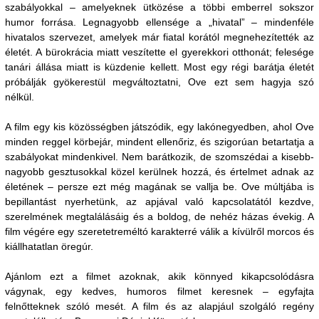
szabályokkal – amelyeknek ütközése a többi emberrel sokszor
humor forrása. Legnagyobb ellensége a „hivatal” – mindenféle
hivatalos szervezet, amelyek már fiatal korától megnehezítették az
életét. A bürokrácia miatt veszítette el gyerekkori otthonát; felesége
tanári állása miatt is küzdenie kellett. Most egy régi barátja életét
próbálják gyökerestül megváltoztatni, Ove ezt sem hagyja szó
nélkül.
A film egy kis közösségben játszódik, egy lakónegyedben, ahol Ove
minden reggel körbejár, mindent ellenőriz, és szigorúan betartatja a
szabályokat mindenkivel. Nem barátkozik, de szomszédai a kisebb-
nagyobb gesztusokkal közel kerülnek hozzá, és értelmet adnak az
életének – persze ezt még magának se vallja be. Ove múltjába is
bepillantást nyerhetünk, az apjával való kapcsolatától kezdve,
szerelmének megtalálásáig és a boldog, de nehéz házas évekig. A
film végére egy szeretetreméltó karakterré válik a kívülről morcos és
kiállhatatlan öregúr.
Ajánlom ezt a filmet azoknak, akik könnyed kikapcsolódásra
vágynak, egy kedves, humoros filmet keresnek – egyfajta
felnőtteknek szóló mesét. A film és az alapjául szolgáló regény