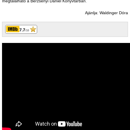
megtalálható a Berzsenyi Dániel Könyvtárban.
Ajánlja: Waldinger Dóra
7.7
/10