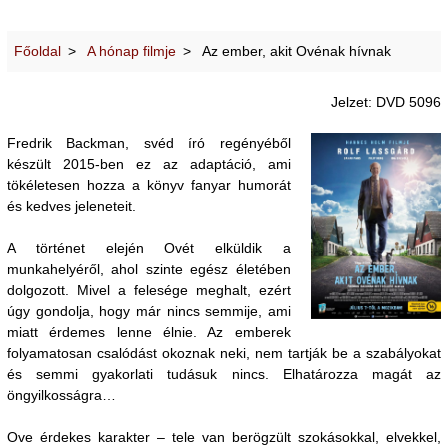
Főoldal
A hónap filmje
Az ember, akit Ovénak hívnak
Jelzet: DVD 5096
Fredrik Backman, svéd író regényéből
készült 2015-ben ez az adaptáció, ami
tökéletesen hozza a könyv fanyar humorát
és kedves jeleneteit.
A történet elején Ovét elküldik a
munkahelyéről, ahol szinte egész életében
dolgozott. Mivel a felesége meghalt, ezért
úgy gondolja, hogy már nincs semmije, ami
miatt érdemes lenne élnie. Az emberek
folyamatosan csalódást okoznak neki, nem tartják be a szabályokat
és semmi gyakorlati tudásuk nincs. Elhatározza magát az
öngyilkosságra…
Ove érdekes karakter – tele van berögzült szokásokkal, elvekkel,