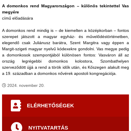
A domonkos rend Magyarországon – különös tekintettel Vas
megyére
című előadására
A domonkos rend mindig is – de kiemelten a középkorban – fontos
szerepet játszott a magyar egyház- és művelődéstörténetben,
elegendő csak Juliánusz barátra, Szent Margitra vagy éppen a
Margit-szigeti magyar nyelvű kódexekre gondolni. Vas megye pedig
a domonkosok szempontjából különösen fontos: Vasváron áll az
ország legrégebbi domonkos kolostora, Szombathelyen
szerveződött újjá a rend a török idők után, és Kőszegen alakult meg
a 19. században a domonkos nővérek apostoli kongregációja.
2024. november 20.
ELÉRHETŐSÉGEK
NYITVATARTÁS