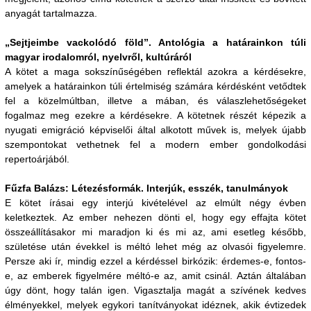
anyagát tartalmazza.
„Sejtjeimbe vackolódó föld”. Antológia a határainkon túli
magyar irodalomról, nyelvről, kultúráról
A kötet a maga sokszínűségében reflektál azokra a kérdésekre,
amelyek a határainkon túli értelmiség számára kérdésként vetődtek
fel a közelmúltban, illetve a mában, és válaszlehetőségeket
fogalmaz meg ezekre a kérdésekre. A kötetnek részét képezik a
nyugati emigráció képviselői által alkotott művek is, melyek újabb
szempontokat vethetnek fel a modern ember gondolkodási
repertoárjából.
Fűzfa Balázs: Létezésformák. Interjúk, esszék, tanulmányok
E kötet írásai egy interjú kivételével az elmúlt négy évben
keletkeztek. Az ember nehezen dönti el, hogy egy effajta kötet
összeállításakor mi maradjon ki és mi az, ami esetleg később,
születése után évekkel is méltó lehet még az olvasói figyelemre.
Persze aki ír, mindig ezzel a kérdéssel birkózik: érdemes-e, fontos-
e, az emberek figyelmére méltó-e az, amit csinál. Aztán általában
úgy dönt, hogy talán igen. Vigasztalja magát a szívének kedves
élményekkel, melyek egykori tanítványokat idéznek, akik évtizedek