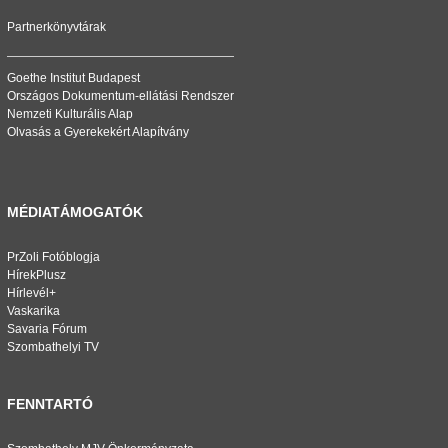
Partnerkönyvtárak
Goethe Institut Budapest
Országos Dokumentum-ellátási Rendszer
Nemzeti Kulturális Alap
Olvasás a Gyerekekért Alapítvány
MÉDIATÁMOGATÓK
PrZoli Fotóblogja
HírekPlusz
Hírlevél+
Vaskarika
Savaria Fórum
Szombathelyi TV
FENNTARTÓ