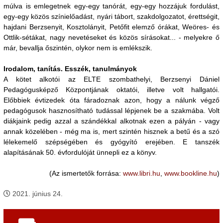
múlva is emlegetnek egy-egy tanórát, egy-egy hozzájuk fordulást,
egy-egy közös színielőadást, nyári tábort, szakdolgozatot, érettségit,
hajdani Berzsenyit, Kosztolányit, Petőfit elemző órákat, Weöres- és
Ottlik-sétákat, nagy nevetéseket és közös sírásokat... - melyekre ő
már, bevallja őszintén, olykor nem is emlékszik.
Irodalom, tanítás. Esszék, tanulmányok
A kötet alkotói az ELTE szombathelyi, Berzsenyi Dániel
Pedagógusképző Központjának oktatói, illetve volt hallgatói.
Előbbiek évtizedek óta fáradoznak azon, hogy a nálunk végző
pedagógusok hasznosítható tudással lépjenek be a szakmába. Volt
diákjaink pedig azzal a szándékkal alkotnak ezen a pályán - vagy
annak közelében - még ma is, mert szintén hisznek a betű és a szó
lélekemelő szépségében és gyógyító erejében. E tanszék
alapításának 50. évfordulóját ünnepli ez a könyv.
(Az ismertetők forrása:
www.libri.hu
,
www.bookline.hu
)
2021. június 24.