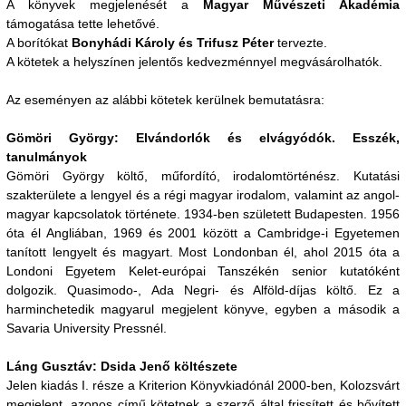
A könyvek megjelenését a
Magyar Művészeti Akadémia
támogatása tette lehetővé.
A borítókat
Bonyhádi Károly és Trifusz Péter
tervezte.
A kötetek a helyszínen jelentős kedvezménnyel megvásárolhatók.
Az eseményen az alábbi kötetek kerülnek bemutatásra:
Gömöri György: Elvándorlók és elvágyódók. Esszék,
tanulmányok
Gömöri György költő, műfordító, irodalomtörténész. Kutatási
szakterülete a lengyel és a régi magyar irodalom, valamint az angol-
magyar kapcsolatok története. 1934-ben született Budapesten. 1956
óta él Angliában, 1969 és 2001 között a Cambridge-i Egyetemen
tanított lengyelt és magyart. Most Londonban él, ahol 2015 óta a
Londoni Egyetem Kelet-európai Tanszékén senior kutatóként
dolgozik. Quasimodo-, Ada Negri- és Alföld-díjas költő. Ez a
harminchetedik magyarul megjelent könyve, egyben a második a
Savaria University Pressnél.
Láng Gusztáv: Dsida Jenő költészete
Jelen kiadás I. része a Kriterion Könyvkiadónál 2000-ben, Kolozsvárt
megjelent, azonos című kötetnek a szerző által frissített és bővített