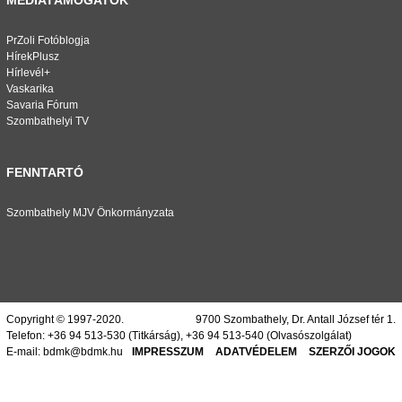
MÉDIATÁMOGATÓK
PrZoli Fotóblogja
HírekPlusz
Hírlevél+
Vaskarika
Savaria Fórum
Szombathelyi TV
FENNTARTÓ
Szombathely MJV Önkormányzata
Copyright © 1997-2020.
9700 Szombathely, Dr. Antall József tér 1.
Telefon:
+36 94 513-530
(Titkárság),
+36 94 513-540
(Olvasószolgálat)
E-mail:
bdmk@bdmk.hu
IMPRESSZUM
ADATVÉDELEM
SZERZŐI JOGOK