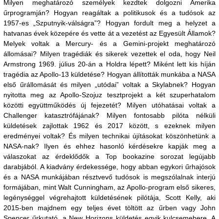
Milyen meghatározó személyek kezdtek dolgozni Amerika
űrprogramján? Hogyan reagáltak a politikusok és a tudósok az
1957-es „Szputnyik-válságra”? Hogyan fordult meg a helyzet a
hatvanas évek közepére és vette át a vezetést az Egyesült Államok?
Melyek voltak a Mercury- és a Gemini-projekt meghatározó
állomásai? Milyen tragédiák és sikerek vezettek el oda, hogy Neil
Armstrong 1969. július 20-án a Holdra lépett? Miként lett kis híján
tragédia az Apollo-13 küldetése? Hogyan állították munkába a NASA
első űrállomását és milyen „utódai” voltak a Skylabnek? Hogyan
nyitotta meg az Apollo-Szojuz tesztprojekt a két szuperhatalom
közötti együttműködés új fejezetét? Milyen utóhatásai voltak a
Challenger katasztrófájának? Milyen fontosabb pilóta nélküli
küldetések zajlottak 1962 és 2017 között, s ezeknek milyen
eredményei voltak? És milyen technikai újításokat köszönhetünk a
NASA-nak? Ilyen és ehhez hasonló kérdésekre kapják meg a
válaszokat az érdeklődők a Top bookazine sorozat legújabb
darabjából. A kiadvány érdekessége, hogy abban egykori űrhajósok
és a NASA munkájában résztvevő tudósok is megszólalnak interjú
formájában, mint Walt Cunningham, az Apollo-program első sikeres,
legénységgel végrehajtott küldetésének pilótája, Scott Kelly, aki
2015-ben majdnem egy teljes évet töltött az űrben vagy John
Spencer űrkutató, a New Horizons küldetés egyik kulcsemebere. A