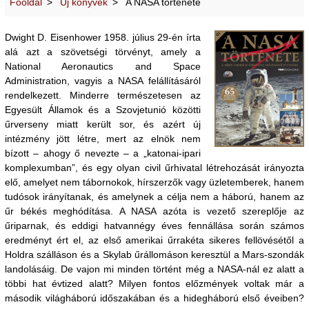
Főoldal
Új könyvek
A NASA története
Dwight D. Eisenhower 1958. július 29-én írta
alá azt a szövetségi törvényt, amely a
National Aeronautics and Space
Administration, vagyis a NASA felállításáról
rendelkezett. Minderre természetesen az
Egyesült Államok és a Szovjetunió közötti
űrverseny miatt került sor, és azért új
intézmény jött létre, mert az elnök nem
bízott – ahogy ő nevezte – a „katonai-ipari
komplexumban”, és egy olyan civil űrhivatal létrehozását irányozta
elő, amelyet nem tábornokok, hírszerzők vagy üzletemberek, hanem
tudósok irányítanak, és amelynek a célja nem a háború, hanem az
űr békés meghódítása. A NASA azóta is vezető szereplője az
űriparnak, és eddigi hatvannégy éves fennállása során számos
eredményt ért el, az első amerikai űrrakéta sikeres fellövésétől a
Holdra szálláson és a Skylab űrállomáson keresztül a Mars-szondák
landolásáig. De vajon mi minden történt még a NASA-nál ez alatt a
többi hat évtized alatt? Milyen fontos előzmények voltak már a
második világháború időszakában és a hidegháború első éveiben?