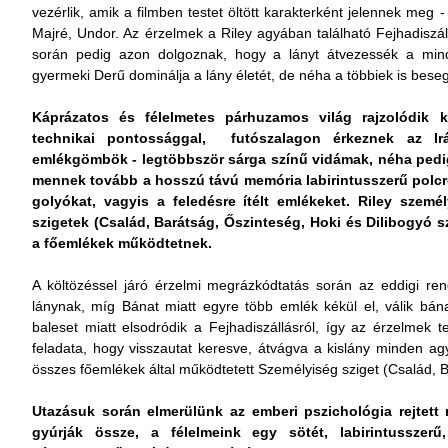
vezérlik, amik a filmben testet öltött karakterként jelennek meg 
Majré, Undor. Az érzelmek a Riley agyában található Fejhadiszá
során pedig azon dolgoznak, hogy a lányt átvezessék a min
gyermeki Derű dominálja a lány életét, de néha a többiek is bese
Káprázatos és félelmetes párhuzamos világ rajzolódik k
technikai pontossággal, futószalagon érkeznek az Ir
emlékgömbök - legtöbbször sárga színű vidámak, néha pedig
mennek tovább a hosszú távú memória labirintusszerű polcr
golyókat, vagyis a feledésre ítélt emlékeket.
Riley szemé
szigetek (Család, Barátság, Őszinteség, Hoki és Dilibogyó sz
a főemlékek működtetnek.
A költözéssel járó érzelmi megrázkódtatás során az eddigi re
lánynak, míg Bánat miatt egyre több emlék kékül el, válik bána
baleset miatt elsodródik a Fejhadiszállásról, így az érzelmek te
feladata, hogy visszautat keresve, átvágva a kislány minden agy
összes főemlékek által működtetett Személyiség sziget (Család, 
Utazásuk során elmerülünk az emberi pszichológia rejtett
gyúrják össze, a félelmeink egy sötét, labirintusszerű