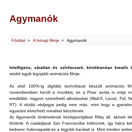
Agymanók
Főoldal
A hónap filmje
Agymanók
Intelligens, váratlan és szívfacsaró, kirobbanóan kreatív 
stúdió egyik legújabb animációs filmje.
Az első 100%-ig digitális technikával készült animációs f
novemberében került a mozikba, és a Pixar azóta is ontja m
eredetibb, nagyon szerethető alkotásokat (Wall-E, Lecsó, Fel
RT). A stúdió védjegye pedig nem más, mint hogy a gyereke
egyaránt élvezhető meséket készítenek.
Az Agymanók történetének középpontjában Riley áll, akinek él
történik. A családjával San Franciscóba költöznek, így hátra kell
kedvenc hokicsapatát és a legjobb barátait is. Mint minden embert