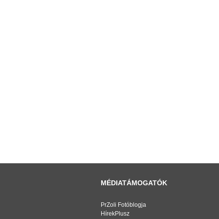
MÉDIATÁMOGATÓK
PrZoli Fotóblogja
HírekPlusz