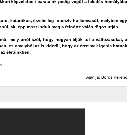
kori képzeletbeli barátaink pedig végül a feledés homályába
ztató, katartikus, érzelmileg intenzív hullámvasút, melyben egy
núi, aki épp most indult meg a felnőtté válás rögös útján.
ű, mely arról szól, hogy hogyan éljük túl a változásokat, a
n, és amelyből az is kiderül, hogy az érzelmek igenis hatnak
 az életünkben.
n.
Ajánlja: Boros Ferenc