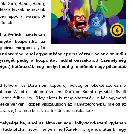
- ők Derű, Bánat, Harag,
lláson laknak, munkájuk
dennapok kihívásain. A
gítenek.
i előttünk, amelyben
ányító központba az
 piros mérgesek -, és
endszerébe, ahol agymunkások porszívózzák be az elszürkült
lyiségét pedig a központot híddal összekötött Személyiség
iget) határozzák meg, melyet eddigi életének nagy pillanatai,
nd felborul, és Derű nem képes új, boldog emlékeket szerezni a
tossá. A két ellentétes érzelem, Derű és Bánat egy vitát követő
ljesen felborulva, Riley életét is megváltoztatják. A két agymanó
tekervényén, időben visszajusson az irányítótoronyba, mielőtt az
Barátság) rommá borulva a feledés martaléka lesz.
 mélységeibe, ahol az álmokat egy Hollywood-szerű gyárban
, tudatalatti nevű helyen rejtőznek, a gondolataink egy