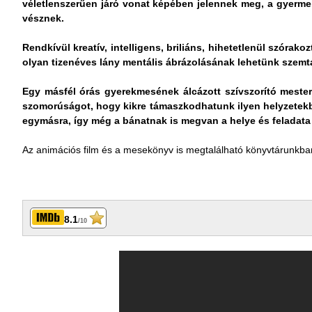
véletlenszerűen járó vonat képében jelennek meg, a gyermek
vésznek.
Rendkívül kreatív, intelligens, briliáns, hihetetlenül szórako
olyan tizenéves lány mentális ábrázolásának lehetünk szemta
Egy másfél órás gyerekmesének álcázott szívszorító mesterm
szomorúságot, hogy kikre támaszkodhatunk ilyen helyzetekbe
egymásra, így még a bánatnak is megvan a helye és feladata
Az animációs film és a mesekönyv is megtalálható könyvtárunkba
8.1
/10