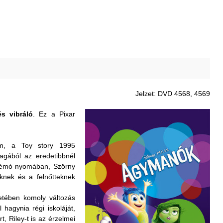
Jelzet: DVD 4568, 4569
és vibráló
. Ez a Pixar
ilm, a Toy story 1995
agából az eredetibbnél
, Némó nyomában, Szörny
knek és a felnőtteknek
etében komoly változás
 hagynia régi iskoláját,
, Riley-t is az érzelmei